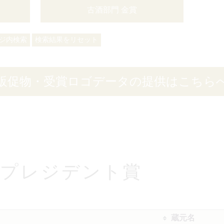
古酒部門 金賞
販促物・受賞ロゴデータの提供はこちら
度 プレジデント賞
蔵元名