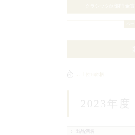
クラシック酛部門 金賞
… 上位16銘柄
2023年
出品酒名