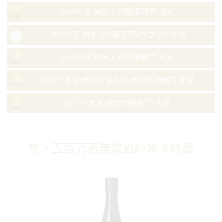
2024年度 純米大吟醸酒部門 金賞
2020年度 純米大吟醸酒部門 プラチナ賞
2019年度 純米大吟醸酒部門 金賞
2018年度 純米大吟醸＆純米吟醸酒部門 金賞
2017年度 純米大吟醸部門 金賞
梵・五百万石無濾過純米大吟醸