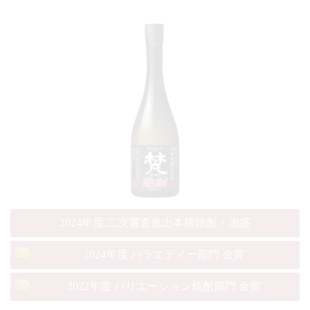
2024年度 二次審査進出本格焼酎・泡盛
2024年度 バラエティー部門 金賞
2022年度 バリエーション焼酎部門 金賞