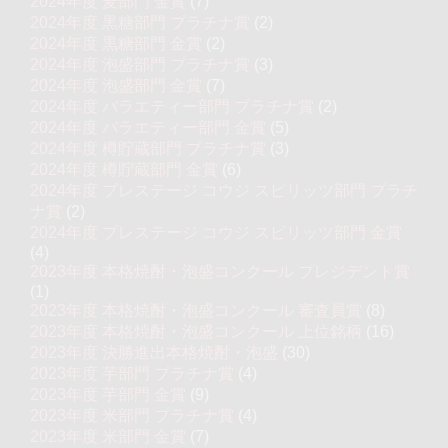
2024年度 麦部門 金賞
(7)
2024年度 黒糖部門 プラチナ賞
(2)
2024年度 黒糖部門 金賞
(2)
2024年度 泡盛部門 プラチナ賞
(3)
2024年度 泡盛部門 金賞
(7)
2024年度 バラエティー部門 プラチナ賞
(2)
2024年度 バラエティー部門 金賞
(5)
2024年度 樽貯蔵部門 プラチナ賞
(3)
2024年度 樽貯蔵部門 金賞
(6)
2024年度 プレステージ コウジ スピリッツ部門 プラチ
ナ賞
(2)
2024年度 プレステージ コウジ スピリッツ部門 金賞
(4)
2023年度 本格焼酎・泡盛コンクール プレジデント賞
(1)
2023年度 本格焼酎・泡盛コンクール 審査員賞
(8)
2023年度 本格焼酎・泡盛コンクール 上位銘柄
(16)
2023年度 決勝進出本格焼酎・泡盛
(30)
2023年度 芋部門 プラチナ賞
(4)
2023年度 芋部門 金賞
(9)
2023年度 米部門 プラチナ賞
(4)
2023年度 米部門 金賞
(7)