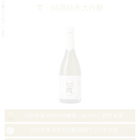
で
梵・特撰純米大吟醸
禁
じ
ら
れ
て
い
ま
す。
2026年度 純米大吟醸酒（36-50%）部門 金賞
2023年度 純米大吟醸酒部門 プラチナ賞