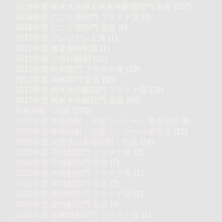
2018年度 純米大吟醸＆純米吟醸酒部門 金賞
(107)
2018年度 にごり酒部門 プラチナ賞
(3)
2018年度 にごり酒部門 金賞
(6)
2017年度 プレジデント賞
(1)
2017年度 審査員特別賞
(1)
2017年度 上位10銘柄
(10)
2017年度 純米部門 プラチナ賞
(29)
2017年度 純米部門 金賞
(65)
2017年度 純米大吟醸部門 プラチナ賞
(28)
2017年度 純米大吟醸部門 金賞
(58)
本格焼酎・泡盛
(270)
2026年度 本格焼酎・泡盛コンクール 審査員賞
(8)
2026年度 本格焼酎・泡盛コンクール 優秀賞
(15)
2026年度 決勝進出本格焼酎・泡盛
(24)
2026年度 芋焼酎部門 プラチナ賞
(3)
2026年度 芋焼酎部門 金賞
(7)
2026年度 米焼酎部門 プラチナ賞
(1)
2026年度 米焼酎部門 金賞
(2)
2026年度 麦焼酎部門 プラチナ賞
(2)
2026年度 麦焼酎部門 金賞
(4)
2026年度 黒糖焼酎部門 プラチナ賞
(1)