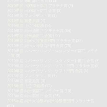
2020年度 雄町部門 金賞
(11)
2020年度 出羽燦々部門 プラチナ賞
(3)
2020年度 出羽燦々部門 金賞
(3)
2019年度 プレジデント賞
(1)
2019年度 審査員賞
(4)
2019年度 上位14銘柄
(14)
2019年度 純米酒部門 プラチナ賞
(34)
2019年度 純米酒部門 金賞
(78)
2019年度 純米大吟醸酒部門 プラチナ賞
(32)
2019年度 純米大吟醸酒部門 金賞
(75)
2019年度 スパークリング・スタンダード部門 プラチ
ナ賞
(3)
2019年度 スパークリング・スタンダード部門 金賞
(7)
2019年度 スパークリング・ソフト部門 プラチナ賞
(3)
2019年度 スパークリング・ソフト部門 金賞
(3)
2018年度 プレジデント賞
(1)
2018年度 審査員賞
(3)
2018年度 上位12銘柄
(12)
2018年度 純米酒部門 プラチナ賞
(10)
2018年度 純米酒部門 金賞
(25)
2018年度 純米大吟醸＆純米吟醸酒部門 プラチナ賞
(62)