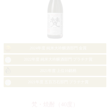
2024年度 純米大吟醸酒部門 金賞
2022年度 純米大吟醸酒部門 プラチナ賞
2021年度 上位16銘柄
2021年度 五百万石部門 プラチナ賞
梵・焼酎（40度）