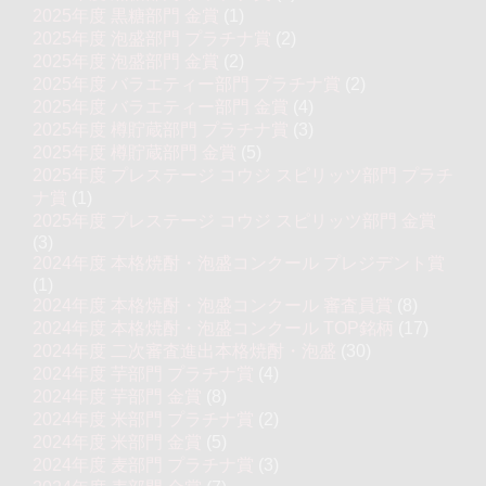
2025年度 黒糖部門 金賞
(1)
2025年度 泡盛部門 プラチナ賞
(2)
2025年度 泡盛部門 金賞
(2)
2025年度 バラエティー部門 プラチナ賞
(2)
2025年度 バラエティー部門 金賞
(4)
2025年度 樽貯蔵部門 プラチナ賞
(3)
2025年度 樽貯蔵部門 金賞
(5)
2025年度 プレステージ コウジ スピリッツ部門 プラチ
ナ賞
(1)
2025年度 プレステージ コウジ スピリッツ部門 金賞
(3)
2024年度 本格焼酎・泡盛コンクール プレジデント賞
(1)
2024年度 本格焼酎・泡盛コンクール 審査員賞
(8)
2024年度 本格焼酎・泡盛コンクール TOP銘柄
(17)
2024年度 二次審査進出本格焼酎・泡盛
(30)
2024年度 芋部門 プラチナ賞
(4)
2024年度 芋部門 金賞
(8)
2024年度 米部門 プラチナ賞
(2)
2024年度 米部門 金賞
(5)
2024年度 麦部門 プラチナ賞
(3)