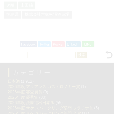
速醸
山田錦
徳島県
株式会社本家松浦酒造場
Facebook
Twitter
Pocket
LinkedIn
LINE
検
索:
カテゴリー
日本酒
(1,912)
2026年度 アリアンス ガストロノミー賞
(1)
2026年度 審査員賞
(9)
2026年度 優秀賞
(30)
2026年度 決勝進出日本酒
(55)
2026年度 サケ スパークリング部門 プラチナ賞
(5)
2026年度 サケ スパークリング部門 金賞
(11)