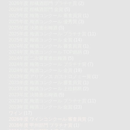
2026年度 柑橘酒部門 プラチナ賞
(2)
2026年度 柑橘酒部門 金賞
(5)
2025年度 梅酒コンクール 審査員賞
(1)
2025年度 梅酒コンクール 優秀賞
(3)
2025年度 決勝進出梅酒
(5)
2025年度 梅酒コンクール プラチナ賞
(11)
2025年度 梅酒コンクール 金賞
(14)
2024年度 梅酒コンクール 審査員賞
(1)
2024年度 梅酒コンクール TOP銘柄
(3)
2024年度 二次審査進出梅酒
(5)
2024年度 梅酒コンクール プラチナ賞
(7)
2024年度 梅酒コンクール 金賞
(19)
2023年度 アリアンス ガストロノミー賞
(1)
2023年度 梅酒コンクール 審査員賞
(1)
2023年度 梅酒コンクール 上位銘柄
(2)
2023年度 決勝進出梅酒
(5)
2023年度 梅酒コンクール プラチナ賞
(11)
2023年度 梅酒コンクール 金賞
(23)
ワイン
(17)
2026年度 ワインコンクール 審査員賞
(2)
2026年度 甲州部門 プラチナ賞
(1)