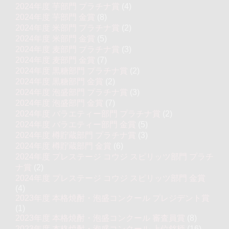
2024年度 芋部門 プラチナ賞
(4)
2024年度 芋部門 金賞
(8)
2024年度 米部門 プラチナ賞
(2)
2024年度 米部門 金賞
(5)
2024年度 麦部門 プラチナ賞
(3)
2024年度 麦部門 金賞
(7)
2024年度 黒糖部門 プラチナ賞
(2)
2024年度 黒糖部門 金賞
(2)
2024年度 泡盛部門 プラチナ賞
(3)
2024年度 泡盛部門 金賞
(7)
2024年度 バラエティー部門 プラチナ賞
(2)
2024年度 バラエティー部門 金賞
(5)
2024年度 樽貯蔵部門 プラチナ賞
(3)
2024年度 樽貯蔵部門 金賞
(6)
2024年度 プレステージ コウジ スピリッツ部門 プラチ
ナ賞
(2)
2024年度 プレステージ コウジ スピリッツ部門 金賞
(4)
2023年度 本格焼酎・泡盛コンクール プレジデント賞
(1)
2023年度 本格焼酎・泡盛コンクール 審査員賞
(8)
2023年度 本格焼酎・泡盛コンクール 上位銘柄
(16)