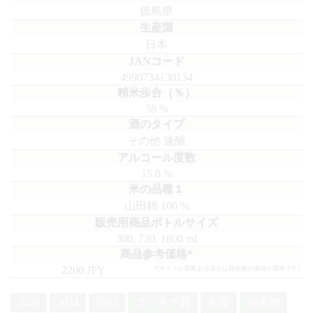
徳島県
日本
4990734130134
58
%
その他 速醸
15.0
%
山田錦
100
300, 720, 1800
ml
2200 JPY
2026
2024
2023
プラチナ賞
金賞
純米酒