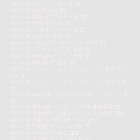
2023年度 麦部門 プラチナ賞
(3)
2023年度 麦部門 金賞
(6)
2023年度 黒糖部門 プラチナ賞
(1)
2023年度 黒糖部門 金賞
(2)
2023年度 泡盛部門 プラチナ賞
(2)
2023年度 泡盛部門 金賞
(4)
2023年度 バラエティー部門 プラチナ賞
(3)
2023年度 バラエティー部門 金賞
(7)
2023年度 樽貯蔵部門 プラチナ賞
(2)
2023年度 樽貯蔵部門 金賞
(4)
2023年度 プレステージ コウジ スピリッツ部門 プラチ
ナ賞
(1)
2023年度 プレステージ コウジ スピリッツ部門 金賞
(2)
2022年度 本格焼酎・泡盛コンクール プレジデント賞
(1)
2022年度 本格焼酎・泡盛コンクール 審査員賞
(8)
2022年度 本格焼酎・泡盛コンクール 上位銘柄
(16)
2022年度 決勝進出本格焼酎・泡盛
(30)
2022年度 芋焼酎部門 プラチナ賞
(5)
2022年度 芋焼酎部門 金賞
(10)
2022年度 米焼酎部門 プラチナ賞
(2)