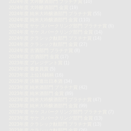
2024年度 大吟醸酒部門 プラチナ賞
(10)
2024年度 大吟醸酒部門 金賞
(19)
2024年度 純米大吟醸酒部門 プラチナ賞
(55)
2024年度 純米大吟醸酒部門 金賞
(110)
2024年度 サケ スパークリング部門 プラチナ賞
(6)
2024年度 サケ スパークリング部門 金賞
(14)
2024年度 クラシック酛部門 プラチナ賞
(14)
2024年度 クラシック酛部門 金賞
(27)
2024年度 古酒部門 プラチナ賞
(8)
2024年度 古酒部門 金賞
(17)
2023年度 プレジデント賞
(1)
2023年度 審査員賞
(5)
2023年度 上位16銘柄
(16)
2023年度 決勝進出日本酒
(34)
2023年度 純米酒部門 プラチナ賞
(42)
2023年度 純米酒部門 金賞
(89)
2023年度 純米大吟醸酒部門 プラチナ賞
(47)
2023年度 純米大吟醸酒部門 金賞
(99)
2023年度 サケ スパークリング部門 プラチナ賞
(7)
2023年度 サケ スパークリング部門 金賞
(13)
2023年度 クラシック酛部門 プラチナ賞
(13)
2023年度 クラシック酛部門 金賞
(26)