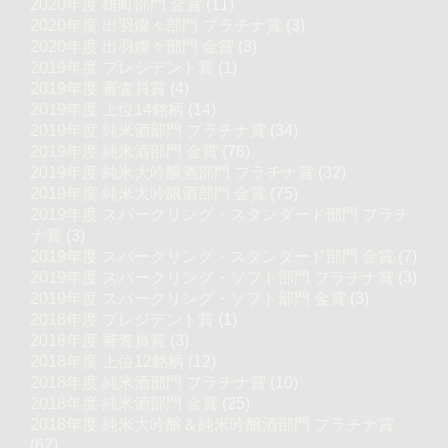
2020年度 雄町部門 金賞
(11)
2020年度 出羽燦々部門 プラチナ賞
(3)
2020年度 出羽燦々部門 金賞
(3)
2019年度 プレジデント賞
(1)
2019年度 審査員賞
(4)
2019年度 上位14銘柄
(14)
2019年度 純米酒部門 プラチナ賞
(34)
2019年度 純米酒部門 金賞
(78)
2019年度 純米大吟醸酒部門 プラチナ賞
(32)
2019年度 純米大吟醸酒部門 金賞
(75)
2019年度 スパークリング・スタンダード部門 プラチ
ナ賞
(3)
2019年度 スパークリング・スタンダード部門 金賞
(7)
2019年度 スパークリング・ソフト部門 プラチナ賞
(3)
2019年度 スパークリング・ソフト部門 金賞
(3)
2018年度 プレジデント賞
(1)
2018年度 審査員賞
(3)
2018年度 上位12銘柄
(12)
2018年度 純米酒部門 プラチナ賞
(10)
2018年度 純米酒部門 金賞
(25)
2018年度 純米大吟醸＆純米吟醸酒部門 プラチナ賞
(62)