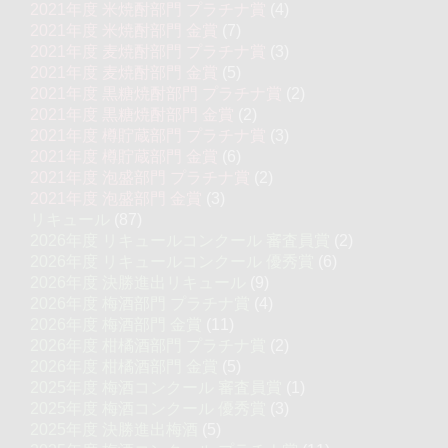
2021年度 米焼酎部門 プラチナ賞
(4)
2021年度 米焼酎部門 金賞
(7)
2021年度 麦焼酎部門 プラチナ賞
(3)
2021年度 麦焼酎部門 金賞
(5)
2021年度 黒糖焼酎部門 プラチナ賞
(2)
2021年度 黒糖焼酎部門 金賞
(2)
2021年度 樽貯蔵部門 プラチナ賞
(3)
2021年度 樽貯蔵部門 金賞
(6)
2021年度 泡盛部門 プラチナ賞
(2)
2021年度 泡盛部門 金賞
(3)
リキュール
(87)
2026年度 リキュールコンクール 審査員賞
(2)
2026年度 リキュールコンクール 優秀賞
(6)
2026年度 決勝進出リキュール
(9)
2026年度 梅酒部門 プラチナ賞
(4)
2026年度 梅酒部門 金賞
(11)
2026年度 柑橘酒部門 プラチナ賞
(2)
2026年度 柑橘酒部門 金賞
(5)
2025年度 梅酒コンクール 審査員賞
(1)
2025年度 梅酒コンクール 優秀賞
(3)
2025年度 決勝進出梅酒
(5)