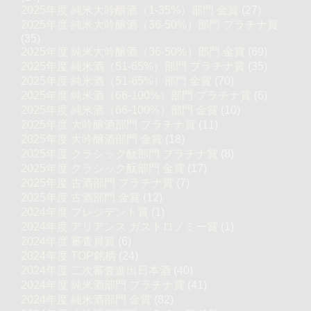
2025年度 純米大吟醸酒（1-35%）部門 金賞
(27)
2025年度 純米大吟醸酒（36-50%）部門 プラチナ賞
(35)
2025年度 純米大吟醸酒（36-50%）部門 金賞
(69)
2025年度 純米酒（51-65%）部門 プラチナ賞
(35)
2025年度 純米酒（51-65%）部門 金賞
(70)
2025年度 純米酒（66-100%）部門 プラチナ賞
(6)
2025年度 純米酒（66-100%）部門 金賞
(10)
2025年度 大吟醸酒部門 プラチナ賞
(11)
2025年度 大吟醸酒部門 金賞
(18)
2025年度 クラシック酛部門 プラチナ賞
(8)
2025年度 クラシック酛部門 金賞
(17)
2025年度 古酒部門 プラチナ賞
(7)
2025年度 古酒部門 金賞
(12)
2024年度 プレジデント賞
(1)
2024年度 アリアンス ガストロノミー賞
(1)
2024年度 審査員賞
(6)
2024年度 TOP銘柄
(24)
2024年度 二次審査進出日本酒
(40)
2024年度 純米酒部門 プラチナ賞
(41)
2024年度 純米酒部門 金賞
(82)