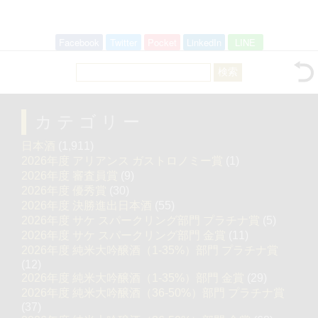
Facebook
Twitter
Pocket
LinkedIn
LINE
検
索:
カテゴリー
日本酒
(1,911)
2026年度 アリアンス ガストロノミー賞
(1)
2026年度 審査員賞
(9)
2026年度 優秀賞
(30)
2026年度 決勝進出日本酒
(55)
2026年度 サケ スパークリング部門 プラチナ賞
(5)
2026年度 サケ スパークリング部門 金賞
(11)
2026年度 純米大吟醸酒（1-35%）部門 プラチナ賞
(12)
2026年度 純米大吟醸酒（1-35%）部門 金賞
(29)
2026年度 純米大吟醸酒（36-50%）部門 プラチナ賞
(37)