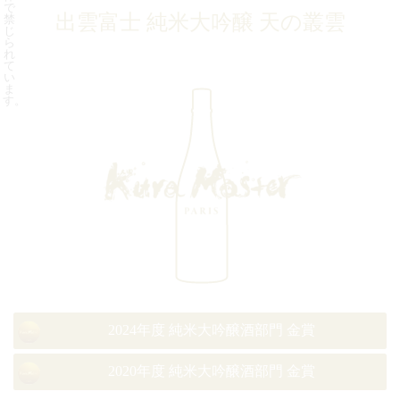
で
出雲富士 純米大吟醸 天の叢雲
禁
じ
ら
れ
て
い
ま
す。
2024年度 純米大吟醸酒部門 金賞
2020年度 純米大吟醸酒部門 金賞