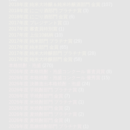
2018年度 純米大吟醸＆純米吟醸酒部門 金賞
(107)
2018年度 にごり酒部門 プラチナ賞
(3)
2018年度 にごり酒部門 金賞
(6)
2017年度 プレジデント賞
(1)
2017年度 審査員特別賞
(1)
2017年度 上位10銘柄
(10)
2017年度 純米部門 プラチナ賞
(29)
2017年度 純米部門 金賞
(65)
2017年度 純米大吟醸部門 プラチナ賞
(28)
2017年度 純米大吟醸部門 金賞
(58)
本格焼酎・泡盛
(270)
2026年度 本格焼酎・泡盛コンクール 審査員賞
(8)
2026年度 本格焼酎・泡盛コンクール 優秀賞
(15)
2026年度 決勝進出本格焼酎・泡盛
(24)
2026年度 芋焼酎部門 プラチナ賞
(3)
2026年度 芋焼酎部門 金賞
(7)
2026年度 米焼酎部門 プラチナ賞
(1)
2026年度 米焼酎部門 金賞
(2)
2026年度 麦焼酎部門 プラチナ賞
(2)
2026年度 麦焼酎部門 金賞
(4)
2026年度 黒糖焼酎部門 プラチナ賞
(1)