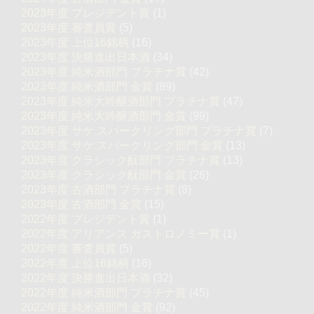
2023年度 プレジデント賞
(1)
2023年度 審査員賞
(5)
2023年度 上位16銘柄
(16)
2023年度 決勝進出日本酒
(34)
2023年度 純米酒部門 プラチナ賞
(42)
2023年度 純米酒部門 金賞
(89)
2023年度 純米大吟醸酒部門 プラチナ賞
(47)
2023年度 純米大吟醸酒部門 金賞
(99)
2023年度 サケ スパークリング部門 プラチナ賞
(7)
2023年度 サケ スパークリング部門 金賞
(13)
2023年度 クラシック酛部門 プラチナ賞
(13)
2023年度 クラシック酛部門 金賞
(26)
2023年度 古酒部門 プラチナ賞
(8)
2023年度 古酒部門 金賞
(15)
2022年度 プレジデント賞
(1)
2022年度 アリアンス ガストロノミー賞
(1)
2022年度 審査員賞
(5)
2022年度 上位16銘柄
(16)
2022年度 決勝進出日本酒
(32)
2022年度 純米酒部門 プラチナ賞
(45)
2022年度 純米酒部門 金賞
(92)