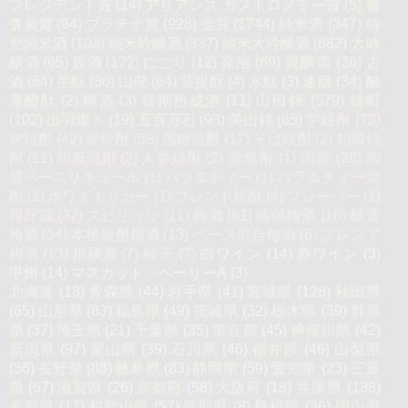
プレジデント賞
(14)
アリアンス ガストロノミー賞
(5)
審
査員賞
(94)
プラチナ賞
(928)
金賞
(1744)
純米酒
(347)
特
別純米酒
(103)
純米吟醸酒
(337)
純米大吟醸酒
(682)
大吟
醸酒
(65)
原酒
(172)
にごり
(12)
発泡
(69)
貴醸酒
(26)
古
酒
(64)
生酛
(80)
山廃
(64)
菩提酛
(4)
水酛
(3)
速醸
(34)
酸
基醴酛
(2)
樽酒
(3)
長期熟成酒
(11)
山田錦
(579)
雄町
(102)
出羽燦々
(19)
五百万石
(93)
美山錦
(65)
芋焼酎
(73)
米焼酎
(42)
麦焼酎
(59)
黒糖焼酎
(17)
そば焼酎
(2)
粕取焼
酎
(11)
胡麻焼酎
(2)
人参焼酎
(2)
栗焼酎
(1)
泡盛
(26)
泡
盛ベースリキュール
(1)
バラエティー
(1)
バラエティー焼
酎
(1)
ホワイトリカー
(1)
ブレンド焼酎
(4)
フレーバー
(1)
樽貯蔵
(32)
スピリッツ
(11)
梅酒
(81)
蒸留梅酒
(16)
醸造
梅酒
(34)
本格焼酎梅酒
(13)
ベース混合梅酒
(6)
ブレンド
梅酒
(13)
柑橘酒
(7)
柚子
(7)
白ワイン
(14)
赤ワイン
(3)
甲州
(14)
マスカット・ベーリーA
(3)
北海道
(13)
青森県
(44)
岩手県
(41)
宮城県
(128)
秋田県
(65)
山形県
(83)
福島県
(49)
茨城県
(32)
栃木県
(39)
群馬
県
(37)
埼玉県
(21)
千葉県
(35)
東京都
(45)
神奈川県
(42)
新潟県
(97)
富山県
(39)
石川県
(46)
福井県
(46)
山梨県
(36)
長野県
(88)
岐阜県
(83)
静岡県
(59)
愛知県
(23)
三重
県
(67)
滋賀県
(26)
京都府
(58)
大阪府
(18)
兵庫県
(138)
奈良県
(17)
和歌山県
(57)
鳥取県
(8)
島根県
(36)
岡山県