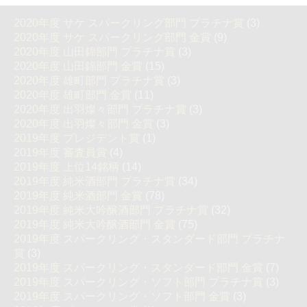
2020年度 サケ スパークリング部門 プラチナ賞
(3)
2020年度 サケ スパークリング部門 金賞
(9)
2020年度 山田錦部門 プラチナ賞
(3)
2020年度 山田錦部門 金賞
(15)
2020年度 雄町部門 プラチナ賞
(3)
2020年度 雄町部門 金賞
(11)
2020年度 出羽燦々部門 プラチナ賞
(3)
2020年度 出羽燦々部門 金賞
(3)
2019年度 プレジデント賞
(1)
2019年度 審査員賞
(4)
2019年度 上位14銘柄
(14)
2019年度 純米酒部門 プラチナ賞
(34)
2019年度 純米酒部門 金賞
(78)
2019年度 純米大吟醸酒部門 プラチナ賞
(32)
2019年度 純米大吟醸酒部門 金賞
(75)
2019年度 スパークリング・スタンダード部門 プラチナ
賞
(3)
2019年度 スパークリング・スタンダード部門 金賞
(7)
2019年度 スパークリング・ソフト部門 プラチナ賞
(3)
2019年度 スパークリング・ソフト部門 金賞
(3)