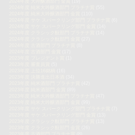
2024年度 大吟醸酒部門 金賞
(19)
2024年度 純米大吟醸酒部門 プラチナ賞
(55)
2024年度 純米大吟醸酒部門 金賞
(110)
2024年度 サケ スパークリング部門 プラチナ賞
(6)
2024年度 サケ スパークリング部門 金賞
(14)
2024年度 クラシック酛部門 プラチナ賞
(14)
2024年度 クラシック酛部門 金賞
(27)
2024年度 古酒部門 プラチナ賞
(8)
2024年度 古酒部門 金賞
(17)
2023年度 プレジデント賞
(1)
2023年度 審査員賞
(5)
2023年度 上位16銘柄
(16)
2023年度 決勝進出日本酒
(34)
2023年度 純米酒部門 プラチナ賞
(42)
2023年度 純米酒部門 金賞
(89)
2023年度 純米大吟醸酒部門 プラチナ賞
(47)
2023年度 純米大吟醸酒部門 金賞
(99)
2023年度 サケ スパークリング部門 プラチナ賞
(7)
2023年度 サケ スパークリング部門 金賞
(13)
2023年度 クラシック酛部門 プラチナ賞
(13)
2023年度 クラシック酛部門 金賞
(26)
2023年度 古酒部門 プラチナ賞
(8)