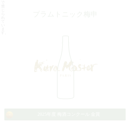
で
禁
じ
プラムトニック梅申
ら
れ
て
い
ま
す。
2025年度 梅酒コンクール 金賞