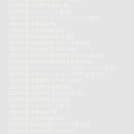
2023年度 古酒部門 金賞
(15)
2022年度 プレジデント賞
(1)
2022年度 アリアンス ガストロノミー賞
(1)
2022年度 審査員賞
(5)
2022年度 上位16銘柄
(16)
2022年度 決勝進出日本酒
(32)
2022年度 純米酒部門 プラチナ賞
(45)
2022年度 純米酒部門 金賞
(92)
2022年度 純米大吟醸酒部門 プラチナ賞
(50)
2022年度 純米大吟醸酒部門 金賞
(102)
2022年度 サケ スパークリング部門 プラチナ賞
(7)
2022年度 サケ スパークリング部門 金賞
(13)
2022年度 生酛部門 プラチナ賞
(8)
2022年度 生酛部門 金賞
(16)
2022年度 古酒部門 プラチナ賞
(11)
2022年度 古酒部門 金賞
(22)
2021年度 プレジデント賞
(1)
2021年度 審査員賞
(5)
2021年度 上位16銘柄
(16)
2021年度 純米酒部門 プラチナ賞
(45)
2021年度 純米酒部門 金賞
(91)