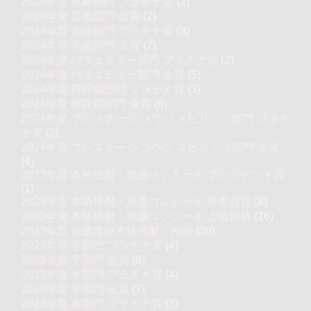
2024年度 黒糖部門 プラチナ賞
(2)
2024年度 黒糖部門 金賞
(2)
2024年度 泡盛部門 プラチナ賞
(3)
2024年度 泡盛部門 金賞
(7)
2024年度 バラエティー部門 プラチナ賞
(2)
2024年度 バラエティー部門 金賞
(5)
2024年度 樽貯蔵部門 プラチナ賞
(3)
2024年度 樽貯蔵部門 金賞
(6)
2024年度 プレステージ コウジ スピリッツ部門 プラチ
ナ賞
(2)
2024年度 プレステージ コウジ スピリッツ部門 金賞
(4)
2023年度 本格焼酎・泡盛コンクール プレジデント賞
(1)
2023年度 本格焼酎・泡盛コンクール 審査員賞
(8)
2023年度 本格焼酎・泡盛コンクール 上位銘柄
(16)
2023年度 決勝進出本格焼酎・泡盛
(30)
2023年度 芋部門 プラチナ賞
(4)
2023年度 芋部門 金賞
(9)
2023年度 米部門 プラチナ賞
(4)
2023年度 米部門 金賞
(7)
2023年度 麦部門 プラチナ賞
(3)