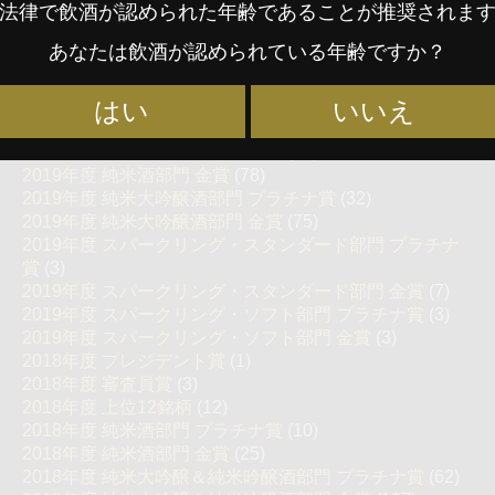
法律で飲酒が認められた年齢であることが推奨されま
2020年度 雄町部門 金賞
(11)
2020年度 出羽燦々部門 プラチナ賞
(3)
あなたは飲酒が認められている年齢ですか？
2020年度 出羽燦々部門 金賞
(3)
2019年度 プレジデント賞
(1)
2019年度 審査員賞
(4)
はい
いいえ
2019年度 上位14銘柄
(14)
2019年度 純米酒部門 プラチナ賞
(34)
2019年度 純米酒部門 金賞
(78)
2019年度 純米大吟醸酒部門 プラチナ賞
(32)
2019年度 純米大吟醸酒部門 金賞
(75)
2019年度 スパークリング・スタンダード部門 プラチナ
賞
(3)
2019年度 スパークリング・スタンダード部門 金賞
(7)
2019年度 スパークリング・ソフト部門 プラチナ賞
(3)
2019年度 スパークリング・ソフト部門 金賞
(3)
2018年度 プレジデント賞
(1)
2018年度 審査員賞
(3)
2018年度 上位12銘柄
(12)
2018年度 純米酒部門 プラチナ賞
(10)
2018年度 純米酒部門 金賞
(25)
2018年度 純米大吟醸＆純米吟醸酒部門 プラチナ賞
(62)