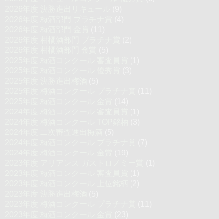
2026年度 決勝進出リキュール
(9)
2026年度 梅酒部門 プラチナ賞
(4)
2026年度 梅酒部門 金賞
(11)
2026年度 柑橘酒部門 プラチナ賞
(2)
2026年度 柑橘酒部門 金賞
(5)
2025年度 梅酒コンクール 審査員賞
(1)
2025年度 梅酒コンクール 優秀賞
(3)
2025年度 決勝進出梅酒
(5)
2025年度 梅酒コンクール プラチナ賞
(11)
2025年度 梅酒コンクール 金賞
(14)
2024年度 梅酒コンクール 審査員賞
(1)
2024年度 梅酒コンクール TOP銘柄
(3)
2024年度 二次審査進出梅酒
(5)
2024年度 梅酒コンクール プラチナ賞
(7)
2024年度 梅酒コンクール 金賞
(19)
2023年度 アリアンス ガストロノミー賞
(1)
2023年度 梅酒コンクール 審査員賞
(1)
2023年度 梅酒コンクール 上位銘柄
(2)
2023年度 決勝進出梅酒
(5)
2023年度 梅酒コンクール プラチナ賞
(11)
2023年度 梅酒コンクール 金賞
(23)