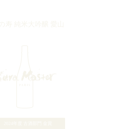
の寿 純米大吟醸 愛山
2024年度 古酒部門 金賞