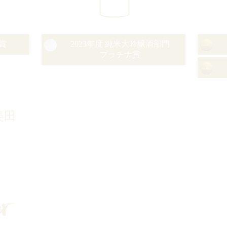
金賞
2023年度 純米大吟醸酒部門
プラチナ賞
美田