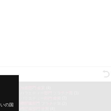
2023年度 泡盛部門 金賞
(4)
2023年度 バラエティー部門 プラチナ賞
(3)
2023年度 バラエティー部門 金賞
(7)
2023年度 樽貯蔵部門 プラチナ賞
(2)
まいの国
2023年度 樽貯蔵部門 金賞
(4)