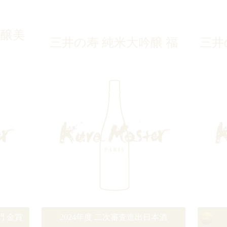
豊醸美
三井の寿 純米大吟醸 福
三井
門 金賞
2024年度 二次審査進出日本酒