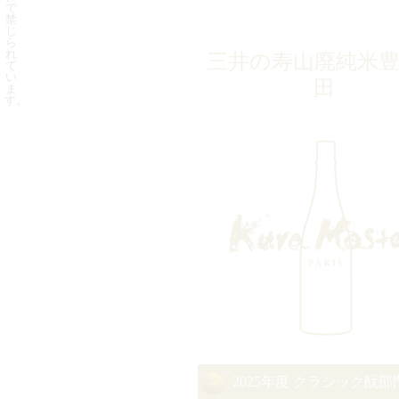
で
禁
じ
ら
れ
三井の寿山廃純米
て
い
田
ま
す。
2025年度 クラシック酛部