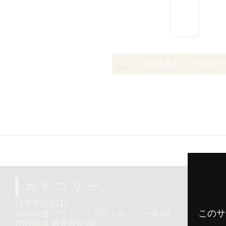
2018年度 にごり酒部門
カテゴリー
日本酒
(1,911)
このサ
2026年度 アリアンス ガストロノミー賞
(1)
2026年度 審査員賞
(9)