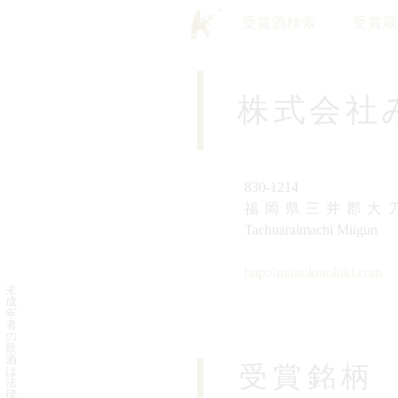
受賞酒検索
受賞蔵
株式会社
830-1214
福岡県三井郡大刀洗町栄
Tachuaraimachi Miigun
http://miinokotobiki.com
未
成
年
者
の
飲
酒
受賞銘柄
は
法
律