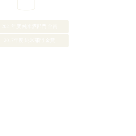
2021年度 純米酒部門 金賞
2017年度 純米部門 金賞