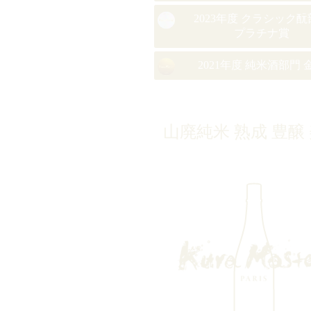
2023年度 クラシック
プラチナ賞
2021年度 純米酒部門 
山廃純米 熟成 豊醸