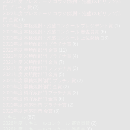
2022年度 プレステージ コウジ(焼酎・泡盛)スピリッツ部
門 プラチナ賞
(2)
2022年度 プレステージ コウジ(焼酎・泡盛)スピリッツ部
門 金賞
(3)
2021年度 本格焼酎・泡盛コンクール プレジデント賞
(1)
2021年度 本格焼酎・泡盛コンクール 審査員賞
(6)
2021年度 本格焼酎・泡盛コンクール 上位銘柄
(13)
2021年度 芋焼酎部門 プラチナ賞
(6)
2021年度 芋焼酎部門 金賞
(11)
2021年度 米焼酎部門 プラチナ賞
(4)
2021年度 米焼酎部門 金賞
(7)
2021年度 麦焼酎部門 プラチナ賞
(3)
2021年度 麦焼酎部門 金賞
(5)
2021年度 黒糖焼酎部門 プラチナ賞
(2)
2021年度 黒糖焼酎部門 金賞
(2)
2021年度 樽貯蔵部門 プラチナ賞
(3)
2021年度 樽貯蔵部門 金賞
(6)
2021年度 泡盛部門 プラチナ賞
(2)
2021年度 泡盛部門 金賞
(3)
リキュール
(87)
2026年度 リキュールコンクール 審査員賞
(2)
2026年度 リキュールコンクール 優秀賞
(6)