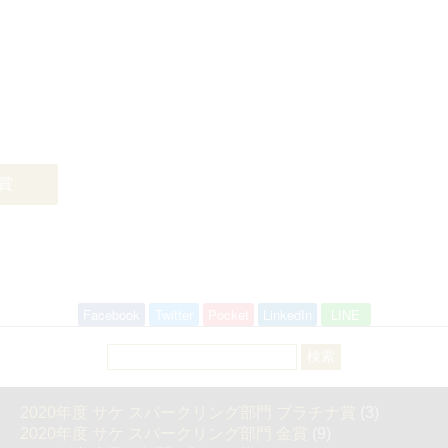
金賞
Facebook
Twitter
Pocket
LinkedIn
LINE
検
索:
2020年度 サケ スパークリング部門 プラチナ賞
(3)
2020年度 サケ スパークリング部門 金賞
(9)