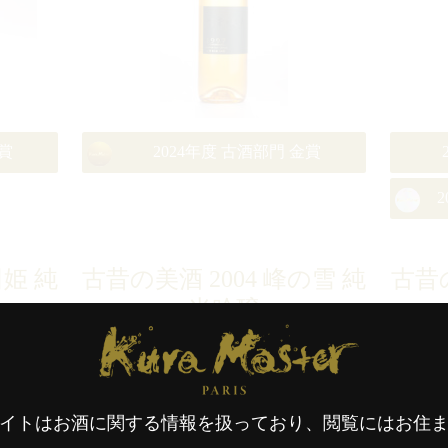
金賞
2024年度 古酒部門 金賞
田姫 純
古昔の美酒 2004 峰の雪 純
古昔の
米吟醸
Kura Master Paris
イトはお酒に関する情報を扱っており、閲覧にはお住