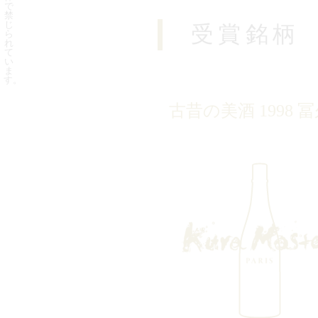
で
禁
じ
受賞銘柄
ら
れ
て
い
ま
す。
古昔の美酒 1998 