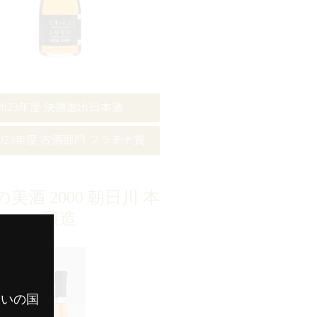
2023年度 決勝進出日本酒
2023年度 古酒部門 プラチナ賞
美酒 2000 朝日川 本
醸造
まいの国