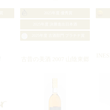
金賞
2025年度 優秀賞
2025年度 決勝進出日本酒
2025年度 古酒部門 プラチナ賞
INE
響
古昔の美酒 2007 山陰東郷