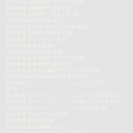
2020年度 山田錦部門 プラチナ賞
(3)
2020年度 山田錦部門 金賞
(15)
2020年度 雄町部門 プラチナ賞
(3)
2020年度 雄町部門 金賞
(11)
2020年度 出羽燦々部門 プラチナ賞
(3)
2020年度 出羽燦々部門 金賞
(3)
2019年度 プレジデント賞
(1)
2019年度 審査員賞
(4)
2019年度 上位14銘柄
(14)
2019年度 純米酒部門 プラチナ賞
(34)
2019年度 純米酒部門 金賞
(78)
2019年度 純米大吟醸酒部門 プラチナ賞
(32)
2019年度 純米大吟醸酒部門 金賞
(75)
2019年度 スパークリング・スタンダード部門 プラチナ
賞
(3)
2019年度 スパークリング・スタンダード部門 金賞
(7)
2019年度 スパークリング・ソフト部門 プラチナ賞
(3)
2019年度 スパークリング・ソフト部門 金賞
(3)
2018年度 プレジデント賞
(1)
2018年度 審査員賞
(3)
2018年度 上位12銘柄
(12)
2018年度 純米酒部門 プラチナ賞
(10)