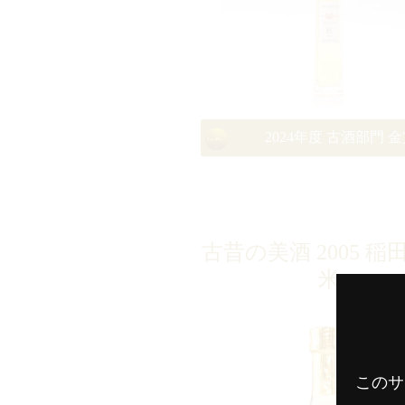
2024年度 古酒部門 
古昔の美酒 2005 稲
米
このサ