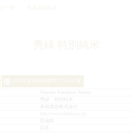
元一覧
受賞酒取扱店
秀緑 特別純米
2022年度 純米酒部門 プラチナ賞
Shuroku Tokubetsu Junmai
秀緑 特別純米
来福酒造株式会社
http://www.raifuku.co.jp/
茨城県
日本