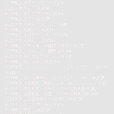
2025年度 米部門 プラチナ賞
(2)
2025年度 米部門 金賞
(4)
2025年度 麦部門 プラチナ賞
(3)
2025年度 麦部門 金賞
(7)
2025年度 黒糖部門 プラチナ賞
(1)
2025年度 黒糖部門 金賞
(1)
2025年度 泡盛部門 プラチナ賞
(2)
2025年度 泡盛部門 金賞
(2)
2025年度 バラエティー部門 プラチナ賞
(2)
2025年度 バラエティー部門 金賞
(4)
2025年度 樽貯蔵部門 プラチナ賞
(3)
2025年度 樽貯蔵部門 金賞
(5)
2025年度 プレステージ コウジ スピリッツ部門 プラチナ
賞
(1)
2025年度 プレステージ コウジ スピリッツ部門 金賞
(3)
2024年度 本格焼酎・泡盛コンクール プレジデント賞
(1)
2024年度 本格焼酎・泡盛コンクール 審査員賞
(8)
2024年度 本格焼酎・泡盛コンクール TOP銘柄
(17)
2024年度 二次審査進出本格焼酎・泡盛
(30)
2024年度 芋部門 プラチナ賞
(4)
2024年度 芋部門 金賞
(8)