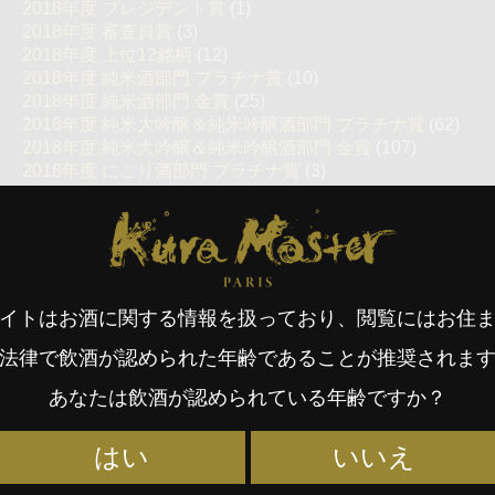
2018年度 プレジデント賞
(1)
2018年度 審査員賞
(3)
2018年度 上位12銘柄
(12)
2018年度 純米酒部門 プラチナ賞
(10)
2018年度 純米酒部門 金賞
(25)
2018年度 純米大吟醸＆純米吟醸酒部門 プラチナ賞
(62)
2018年度 純米大吟醸＆純米吟醸酒部門 金賞
(107)
2018年度 にごり酒部門 プラチナ賞
(3)
2018年度 にごり酒部門 金賞
(6)
2017年度 プレジデント賞
Kura Master Paris
(1)
2017年度 審査員特別賞
(1)
2017年度 上位10銘柄
(10)
2017年度 純米部門 プラチナ賞
(29)
2017年度 純米部門 金賞
(65)
イトはお酒に関する情報を扱っており、閲覧にはお住
2017年度 純米大吟醸部門 プラチナ賞
(28)
法律で飲酒が認められた年齢であることが推奨されま
2017年度 純米大吟醸部門 金賞
(58)
本格焼酎・泡盛
(270)
あなたは飲酒が認められている年齢ですか？
2026年度 本格焼酎・泡盛コンクール 審査員賞
(8)
2026年度 本格焼酎・泡盛コンクール 優秀賞
(16)
2026年度 決勝進出本格焼酎・泡盛
(24)
はい
いいえ
2026年度 芋焼酎部門 プラチナ賞
(3)