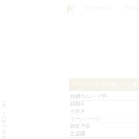
受賞酒検索
受賞蔵
2023年度 純米酒部門 金賞
未
成
年
者
の
飲
酒
は
法
律