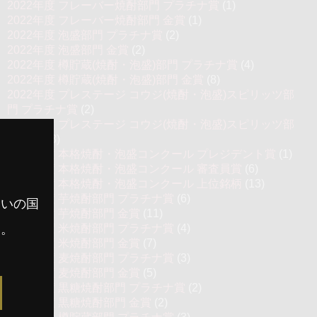
2022年度 フレーバー焼酎部門 プラチナ賞
(1)
2022年度 フレーバー焼酎部門 金賞
(1)
2022年度 泡盛部門 プラチナ賞
(2)
2022年度 泡盛部門 金賞
(2)
2022年度 樽貯蔵(焼酎・泡盛)部門 プラチナ賞
(4)
2022年度 樽貯蔵(焼酎・泡盛)部門 金賞
(8)
2022年度 プレステージ コウジ(焼酎・泡盛)スピリッツ部
門 プラチナ賞
(2)
2022年度 プレステージ コウジ(焼酎・泡盛)スピリッツ部
門 金賞
(3)
2021年度 本格焼酎・泡盛コンクール プレジデント賞
(1)
2021年度 本格焼酎・泡盛コンクール 審査員賞
(6)
2021年度 本格焼酎・泡盛コンクール 上位銘柄
(13)
2021年度 芋焼酎部門 プラチナ賞
(6)
まいの国
2021年度 芋焼酎部門 金賞
(11)
す。
2021年度 米焼酎部門 プラチナ賞
(4)
2021年度 米焼酎部門 金賞
(7)
2021年度 麦焼酎部門 プラチナ賞
(3)
2021年度 麦焼酎部門 金賞
(5)
2021年度 黒糖焼酎部門 プラチナ賞
(2)
2021年度 黒糖焼酎部門 金賞
(2)