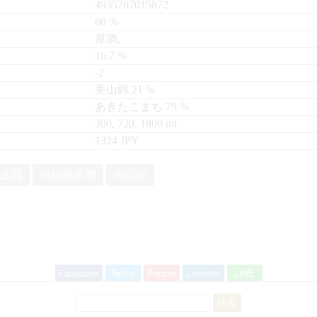
4935707015872
60
%
原酒
,
16.7
%
-2
美山錦
21
あきたこまち
79
300, 720, 1800
ml
1324 JPY
金賞
特別純米酒
美山錦
Facebook
Twitter
Pocket
LinkedIn
LINE
検
索: