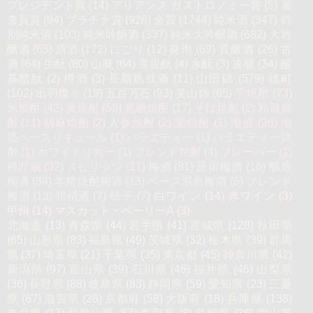
プレジデント賞
(14)
アリアンス ガストロノミー賞
(5)
審
査員賞
(94)
プラチナ賞
(928)
金賞
(1744)
純米酒
(347)
特
別純米酒
(103)
純米吟醸酒
(337)
純米大吟醸酒
(682)
大吟
醸酒
(65)
原酒
(172)
にごり
(12)
発泡
(69)
貴醸酒
(26)
古
酒
(64)
生酛
(80)
山廃
(64)
菩提酛
(4)
水酛
(3)
速醸
(34)
酸
基醴酛
(2)
樽酒
(3)
長期熟成酒
(11)
山田錦
(579)
雄町
(102)
出羽燦々
(19)
五百万石
(93)
美山錦
(65)
芋焼酎
(73)
米焼酎
(42)
麦焼酎
(59)
黒糖焼酎
(17)
そば焼酎
(2)
粕取焼
酎
(11)
胡麻焼酎
(2)
人参焼酎
(2)
栗焼酎
(1)
泡盛
(26)
泡
盛ベースリキュール
(1)
バラエティー
(1)
バラエティー焼
酎
(1)
ホワイトリカー
(1)
ブレンド焼酎
(4)
フレーバー
(1)
樽貯蔵
(32)
スピリッツ
(11)
梅酒
(81)
蒸留梅酒
(16)
醸造
梅酒
(34)
本格焼酎梅酒
(13)
ベース混合梅酒
(6)
ブレンド
梅酒
(13)
柑橘酒
(7)
柚子
(7)
白ワイン
(14)
赤ワイン
(3)
甲州
(14)
マスカット・ベーリーA
(3)
北海道
(13)
青森県
(44)
岩手県
(41)
宮城県
(128)
秋田県
(65)
山形県
(83)
福島県
(49)
茨城県
(32)
栃木県
(39)
群馬
県
(37)
埼玉県
(21)
千葉県
(35)
東京都
(45)
神奈川県
(42)
新潟県
(97)
富山県
(39)
石川県
(46)
福井県
(46)
山梨県
(36)
長野県
(88)
岐阜県
(83)
静岡県
(59)
愛知県
(23)
三重
県
(67)
滋賀県
(26)
京都府
(58)
大阪府
(18)
兵庫県
(138)