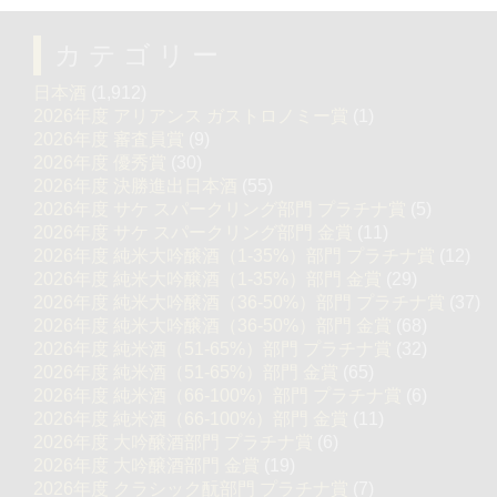
カテゴリー
日本酒
(1,912)
2026年度 アリアンス ガストロノミー賞
(1)
2026年度 審査員賞
(9)
2026年度 優秀賞
(30)
2026年度 決勝進出日本酒
(55)
2026年度 サケ スパークリング部門 プラチナ賞
(5)
2026年度 サケ スパークリング部門 金賞
(11)
2026年度 純米大吟醸酒（1-35%）部門 プラチナ賞
(12)
2026年度 純米大吟醸酒（1-35%）部門 金賞
(29)
2026年度 純米大吟醸酒（36-50%）部門 プラチナ賞
(37)
2026年度 純米大吟醸酒（36-50%）部門 金賞
(68)
2026年度 純米酒（51-65%）部門 プラチナ賞
(32)
2026年度 純米酒（51-65%）部門 金賞
(65)
2026年度 純米酒（66-100%）部門 プラチナ賞
(6)
2026年度 純米酒（66-100%）部門 金賞
(11)
2026年度 大吟醸酒部門 プラチナ賞
(6)
2026年度 大吟醸酒部門 金賞
(19)
2026年度 クラシック酛部門 プラチナ賞
(7)