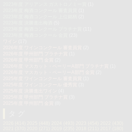
2023年度 アリアンス ガストロノミー賞
(1)
2023年度 梅酒コンクール 審査員賞
(1)
2023年度 梅酒コンクール 上位銘柄
(2)
2023年度 決勝進出梅酒
(5)
2023年度 梅酒コンクール プラチナ賞
(11)
2023年度 梅酒コンクール 金賞
(23)
ワイン
(17)
2026年度 ワインコンクール 審査員賞
(2)
2026年度 甲州部門 プラチナ賞
(1)
2026年度 甲州部門 金賞
(2)
2026年度 マスカット・ベーリーA部門 プラチナ賞
(1)
2026年度 マスカット・ベーリーA部門 金賞
(2)
2025年度 ワインコンクール 審査員賞
(1)
2025年度 ワインコンクール 優秀賞
(3)
2025年度 決勝進出ワイン
(4)
2025年度 甲州部門 プラチナ賞
(3)
2025年度 甲州部門 金賞
(8)
タグ
2026
(414)
2025
(448)
2024
(493)
2023
(454)
2022
(430)
2021
(370)
2020
(271)
2019
(235)
2018
(211)
2017
(180)