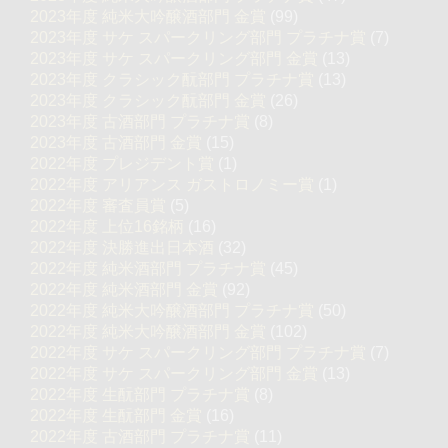
2023年度 純米大吟醸酒部門 金賞
(99)
2023年度 サケ スパークリング部門 プラチナ賞
(7)
2023年度 サケ スパークリング部門 金賞
(13)
2023年度 クラシック酛部門 プラチナ賞
(13)
2023年度 クラシック酛部門 金賞
(26)
2023年度 古酒部門 プラチナ賞
(8)
2023年度 古酒部門 金賞
(15)
2022年度 プレジデント賞
(1)
2022年度 アリアンス ガストロノミー賞
(1)
2022年度 審査員賞
(5)
2022年度 上位16銘柄
(16)
2022年度 決勝進出日本酒
(32)
2022年度 純米酒部門 プラチナ賞
(45)
2022年度 純米酒部門 金賞
(92)
2022年度 純米大吟醸酒部門 プラチナ賞
(50)
2022年度 純米大吟醸酒部門 金賞
(102)
2022年度 サケ スパークリング部門 プラチナ賞
(7)
2022年度 サケ スパークリング部門 金賞
(13)
2022年度 生酛部門 プラチナ賞
(8)
2022年度 生酛部門 金賞
(16)
2022年度 古酒部門 プラチナ賞
(11)