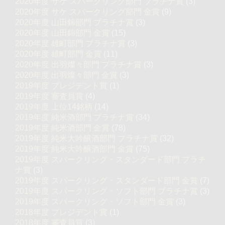
2020年度 サケ スパークリング部門 プラチナ賞
(3)
2020年度 サケ スパークリング部門 金賞
(9)
2020年度 山田錦部門 プラチナ賞
(3)
2020年度 山田錦部門 金賞
(15)
2020年度 雄町部門 プラチナ賞
(3)
2020年度 雄町部門 金賞
(11)
2020年度 出羽燦々部門 プラチナ賞
(3)
2020年度 出羽燦々部門 金賞
(3)
2019年度 プレジデント賞
(1)
2019年度 審査員賞
(4)
2019年度 上位14銘柄
(14)
2019年度 純米酒部門 プラチナ賞
(34)
2019年度 純米酒部門 金賞
(78)
2019年度 純米大吟醸酒部門 プラチナ賞
(32)
2019年度 純米大吟醸酒部門 金賞
(75)
2019年度 スパークリング・スタンダード部門 プラチ
ナ賞
(3)
2019年度 スパークリング・スタンダード部門 金賞
(7)
2019年度 スパークリング・ソフト部門 プラチナ賞
(3)
2019年度 スパークリング・ソフト部門 金賞
(3)
2018年度 プレジデント賞
(1)
2018年度 審査員賞
(3)