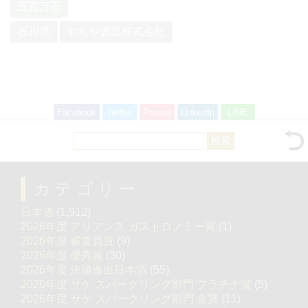
五百万石
石川県
やちや酒造株式会社
Facebook
Twitter
Pocket
LinkedIn
LINE
検
索:
カテゴリー
日本酒
(1,912)
2026年度 アリアンス ガストロノミー賞
(1)
2026年度 審査員賞
(9)
2026年度 優秀賞
(30)
2026年度 決勝進出日本酒
(55)
2026年度 サケ スパークリング部門 プラチナ賞
(5)
2026年度 サケ スパークリング部門 金賞
(11)