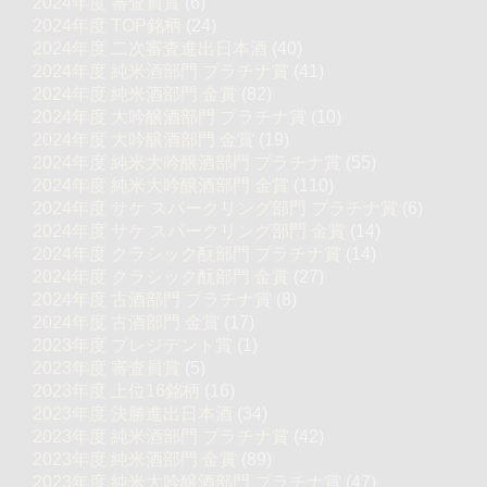
2024年度 審査員賞
(6)
2024年度 TOP銘柄
(24)
2024年度 二次審査進出日本酒
(40)
2024年度 純米酒部門 プラチナ賞
(41)
2024年度 純米酒部門 金賞
(82)
2024年度 大吟醸酒部門 プラチナ賞
(10)
2024年度 大吟醸酒部門 金賞
(19)
2024年度 純米大吟醸酒部門 プラチナ賞
(55)
2024年度 純米大吟醸酒部門 金賞
(110)
2024年度 サケ スパークリング部門 プラチナ賞
(6)
2024年度 サケ スパークリング部門 金賞
(14)
2024年度 クラシック酛部門 プラチナ賞
(14)
2024年度 クラシック酛部門 金賞
(27)
2024年度 古酒部門 プラチナ賞
(8)
2024年度 古酒部門 金賞
(17)
2023年度 プレジデント賞
(1)
2023年度 審査員賞
(5)
2023年度 上位16銘柄
(16)
2023年度 決勝進出日本酒
(34)
2023年度 純米酒部門 プラチナ賞
(42)
2023年度 純米酒部門 金賞
(89)
2023年度 純米大吟醸酒部門 プラチナ賞
(47)