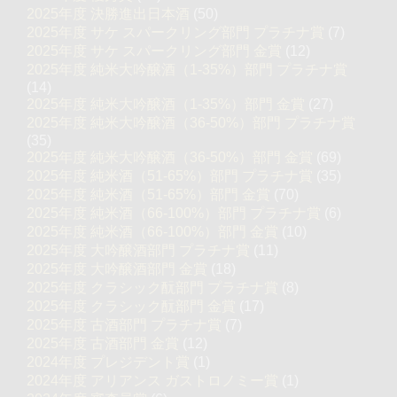
2025年度 決勝進出日本酒
(50)
2025年度 サケ スパークリング部門 プラチナ賞
(7)
2025年度 サケ スパークリング部門 金賞
(12)
2025年度 純米大吟醸酒（1-35%）部門 プラチナ賞
(14)
2025年度 純米大吟醸酒（1-35%）部門 金賞
(27)
2025年度 純米大吟醸酒（36-50%）部門 プラチナ賞
(35)
2025年度 純米大吟醸酒（36-50%）部門 金賞
(69)
2025年度 純米酒（51-65%）部門 プラチナ賞
(35)
2025年度 純米酒（51-65%）部門 金賞
(70)
2025年度 純米酒（66-100%）部門 プラチナ賞
(6)
2025年度 純米酒（66-100%）部門 金賞
(10)
2025年度 大吟醸酒部門 プラチナ賞
(11)
2025年度 大吟醸酒部門 金賞
(18)
2025年度 クラシック酛部門 プラチナ賞
(8)
2025年度 クラシック酛部門 金賞
(17)
2025年度 古酒部門 プラチナ賞
(7)
2025年度 古酒部門 金賞
(12)
2024年度 プレジデント賞
(1)
2024年度 アリアンス ガストロノミー賞
(1)