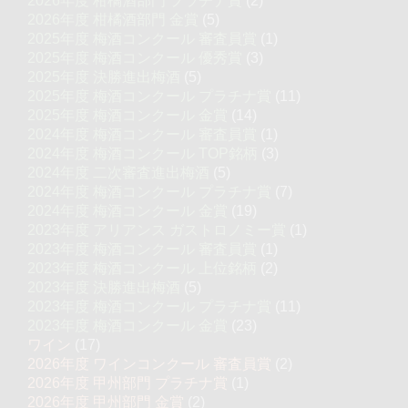
2026年度 柑橘酒部門 プラチナ賞
(2)
2026年度 柑橘酒部門 金賞
(5)
2025年度 梅酒コンクール 審査員賞
(1)
2025年度 梅酒コンクール 優秀賞
(3)
2025年度 決勝進出梅酒
(5)
2025年度 梅酒コンクール プラチナ賞
(11)
2025年度 梅酒コンクール 金賞
(14)
2024年度 梅酒コンクール 審査員賞
(1)
2024年度 梅酒コンクール TOP銘柄
(3)
2024年度 二次審査進出梅酒
(5)
2024年度 梅酒コンクール プラチナ賞
(7)
2024年度 梅酒コンクール 金賞
(19)
2023年度 アリアンス ガストロノミー賞
(1)
2023年度 梅酒コンクール 審査員賞
(1)
2023年度 梅酒コンクール 上位銘柄
(2)
2023年度 決勝進出梅酒
(5)
2023年度 梅酒コンクール プラチナ賞
(11)
2023年度 梅酒コンクール 金賞
(23)
ワイン
(17)
2026年度 ワインコンクール 審査員賞
(2)
2026年度 甲州部門 プラチナ賞
(1)
2026年度 甲州部門 金賞
(2)