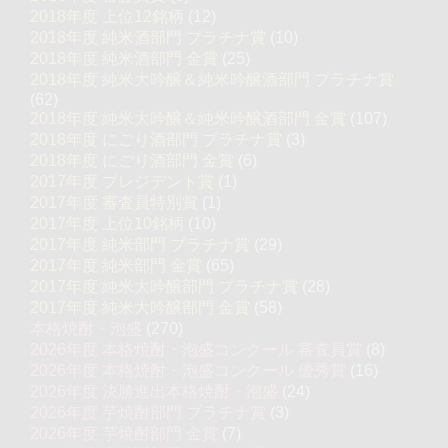
2018年度 上位12銘柄
(12)
2018年度 純米酒部門 プラチナ賞
(10)
2018年度 純米酒部門 金賞
(25)
2018年度 純米大吟醸＆純米吟醸酒部門 プラチナ賞
(62)
2018年度 純米大吟醸＆純米吟醸酒部門 金賞
(107)
2018年度 にごり酒部門 プラチナ賞
(3)
2018年度 にごり酒部門 金賞
(6)
2017年度 プレジデント賞
(1)
2017年度 審査員特別賞
(1)
2017年度 上位10銘柄
(10)
2017年度 純米部門 プラチナ賞
(29)
2017年度 純米部門 金賞
(65)
2017年度 純米大吟醸部門 プラチナ賞
(28)
2017年度 純米大吟醸部門 金賞
(58)
本格焼酎・泡盛
(270)
2026年度 本格焼酎・泡盛コンクール 審査員賞
(8)
2026年度 本格焼酎・泡盛コンクール 優秀賞
(16)
2026年度 決勝進出本格焼酎・泡盛
(24)
2026年度 芋焼酎部門 プラチナ賞
(3)
2026年度 芋焼酎部門 金賞
(7)