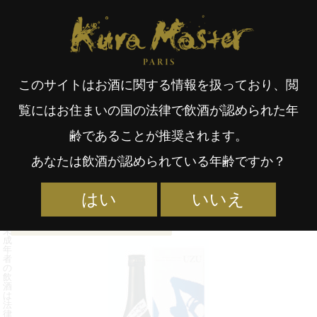
Kura Master Paris
受賞酒検索
受賞蔵元一覧
受賞酒取扱店
Fr
日
このサイトはお酒に関する情報を扱っており、閲
an
本
純米吟醸 渦 山田錦
覧にはお住まいの国の法律で飲酒が認められた年
齢であることが推奨されます。
çai
語
あなたは飲酒が認められている年齢ですか？
2023年度 純米酒部門 プラチナ賞
はい
いいえ
s
2022年度 純米酒部門 金賞
未
成
年
者
の
飲
酒
は
法
律