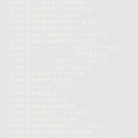
2024年度 二次審査進出日本酒
(40)
2024年度 純米酒部門 プラチナ賞
(41)
2024年度 純米酒部門 金賞
(82)
2024年度 大吟醸酒部門 プラチナ賞
(10)
2024年度 大吟醸酒部門 金賞
(19)
2024年度 純米大吟醸酒部門 プラチナ賞
(55)
2024年度 純米大吟醸酒部門 金賞
(110)
2024年度 サケ スパークリング部門 プラチナ賞
(6)
2024年度 サケ スパークリング部門 金賞
(14)
2024年度 クラシック酛部門 プラチナ賞
(14)
2024年度 クラシック酛部門 金賞
(27)
2024年度 古酒部門 プラチナ賞
(8)
2024年度 古酒部門 金賞
(17)
2023年度 プレジデント賞
(1)
2023年度 審査員賞
(5)
2023年度 上位16銘柄
(16)
2023年度 決勝進出日本酒
(34)
2023年度 純米酒部門 プラチナ賞
(42)
2023年度 純米酒部門 金賞
(89)
2023年度 純米大吟醸酒部門 プラチナ賞
(47)
2023年度 純米大吟醸酒部門 金賞
(99)