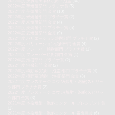
2022年度 決勝進出本格焼酎・泡盛
(30)
2022年度 芋焼酎部門 プラチナ賞
(5)
2022年度 芋焼酎部門 金賞
(10)
2022年度 米焼酎部門 プラチナ賞
(2)
2022年度 米焼酎部門 金賞
(4)
2022年度 麦焼酎部門 プラチナ賞
(5)
2022年度 麦焼酎部門 金賞
(9)
2022年度 バリエーション焼酎部門 プラチナ賞
(2)
2022年度 バリエーション焼酎部門 金賞
(4)
2022年度 フレーバー焼酎部門 プラチナ賞
(1)
2022年度 フレーバー焼酎部門 金賞
(1)
2022年度 泡盛部門 プラチナ賞
(2)
2022年度 泡盛部門 金賞
(2)
2022年度 樽貯蔵(焼酎・泡盛)部門 プラチナ賞
(4)
2022年度 樽貯蔵(焼酎・泡盛)部門 金賞
(8)
2022年度 プレステージ コウジ(焼酎・泡盛)スピリッ
ツ部門 プラチナ賞
(2)
2022年度 プレステージ コウジ(焼酎・泡盛)スピリッ
ツ部門 金賞
(3)
2021年度 本格焼酎・泡盛コンクール プレジデント賞
(1)
2021年度 本格焼酎・泡盛コンクール 審査員賞
(6)