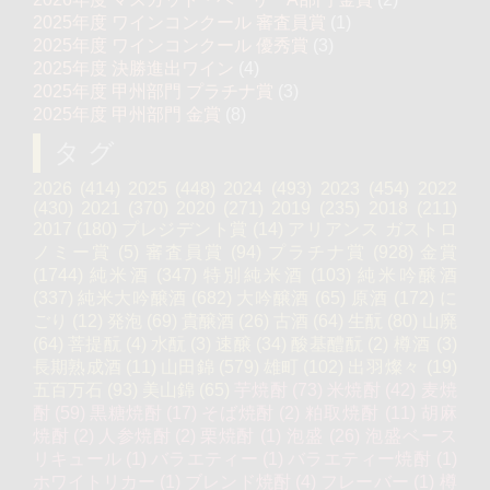
2025年度 ワインコンクール 審査員賞
(1)
2025年度 ワインコンクール 優秀賞
(3)
2025年度 決勝進出ワイン
(4)
2025年度 甲州部門 プラチナ賞
(3)
2025年度 甲州部門 金賞
(8)
タグ
2026
(414)
2025
(448)
2024
(493)
2023
(454)
2022
(430)
2021
(370)
2020
(271)
2019
(235)
2018
(211)
2017
(180)
プレジデント賞
(14)
アリアンス ガストロ
ノミー賞
(5)
審査員賞
(94)
プラチナ賞
(928)
金賞
(1744)
純米酒
(347)
特別純米酒
(103)
純米吟醸酒
(337)
純米大吟醸酒
(682)
大吟醸酒
(65)
原酒
(172)
に
ごり
(12)
発泡
(69)
貴醸酒
(26)
古酒
(64)
生酛
(80)
山廃
(64)
菩提酛
(4)
水酛
(3)
速醸
(34)
酸基醴酛
(2)
樽酒
(3)
長期熟成酒
(11)
山田錦
(579)
雄町
(102)
出羽燦々
(19)
五百万石
(93)
美山錦
(65)
芋焼酎
(73)
米焼酎
(42)
麦焼
酎
(59)
黒糖焼酎
(17)
そば焼酎
(2)
粕取焼酎
(11)
胡麻
焼酎
(2)
人参焼酎
(2)
栗焼酎
(1)
泡盛
(26)
泡盛ベース
リキュール
(1)
バラエティー
(1)
バラエティー焼酎
(1)
ホワイトリカー
(1)
ブレンド焼酎
(4)
フレーバー
(1)
樽