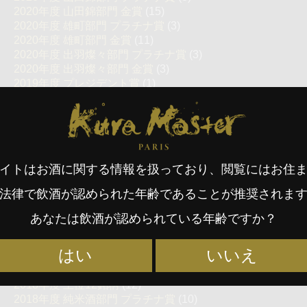
2020年度 山田錦部門 金賞
(15)
2020年度 雄町部門 プラチナ賞
(3)
2020年度 雄町部門 金賞
(11)
2020年度 出羽燦々部門 プラチナ賞
(3)
2020年度 出羽燦々部門 金賞
(3)
2019年度 プレジデント賞
(1)
2019年度 審査員賞
(4)
Kura Master Paris
2019年度 上位14銘柄
(14)
2019年度 純米酒部門 プラチナ賞
(34)
2019年度 純米酒部門 金賞
(78)
2019年度 純米大吟醸酒部門 プラチナ賞
(32)
イトはお酒に関する情報を扱っており、閲覧にはお住
2019年度 純米大吟醸酒部門 金賞
(75)
2019年度 スパークリング・スタンダード部門 プラチナ
法律で飲酒が認められた年齢であることが推奨されま
賞
(3)
2019年度 スパークリング・スタンダード部門 金賞
(7)
あなたは飲酒が認められている年齢ですか？
2019年度 スパークリング・ソフト部門 プラチナ賞
(3)
2019年度 スパークリング・ソフト部門 金賞
(3)
はい
いいえ
2018年度 プレジデント賞
(1)
2018年度 審査員賞
(3)
2018年度 上位12銘柄
(12)
2018年度 純米酒部門 プラチナ賞
(10)