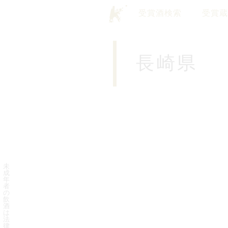
受賞酒検索
受賞蔵
長崎県
未
成
年
者
の
飲
酒
は
法
律