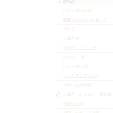
銘柄名
BANG 純米吟醸
壱岐スーパーゴールド22
ポタリ
五島芋40
HIRAN にこまる
HIRAN 絆
BANG 純米酒
ウィリアムアダムス
本陣 純米吟醸
五島芋 紅はるか 樽熟成
飛鸞生酛60