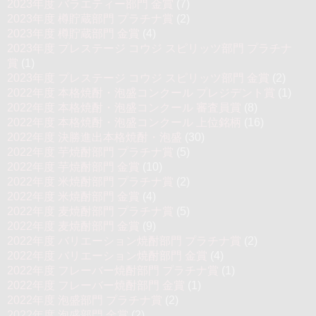
2023年度 バラエティー部門 金賞
(7)
2023年度 樽貯蔵部門 プラチナ賞
(2)
2023年度 樽貯蔵部門 金賞
(4)
2023年度 プレステージ コウジ スピリッツ部門 プラチナ
賞
(1)
2023年度 プレステージ コウジ スピリッツ部門 金賞
(2)
2022年度 本格焼酎・泡盛コンクール プレジデント賞
(1)
2022年度 本格焼酎・泡盛コンクール 審査員賞
(8)
2022年度 本格焼酎・泡盛コンクール 上位銘柄
(16)
2022年度 決勝進出本格焼酎・泡盛
(30)
2022年度 芋焼酎部門 プラチナ賞
(5)
2022年度 芋焼酎部門 金賞
(10)
2022年度 米焼酎部門 プラチナ賞
(2)
2022年度 米焼酎部門 金賞
(4)
2022年度 麦焼酎部門 プラチナ賞
(5)
2022年度 麦焼酎部門 金賞
(9)
2022年度 バリエーション焼酎部門 プラチナ賞
(2)
2022年度 バリエーション焼酎部門 金賞
(4)
2022年度 フレーバー焼酎部門 プラチナ賞
(1)
2022年度 フレーバー焼酎部門 金賞
(1)
2022年度 泡盛部門 プラチナ賞
(2)
2022年度 泡盛部門 金賞
(2)