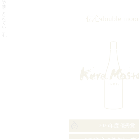
で
禁
じ
ら
伝心double moo
れ
て
い
ま
す。
2026年度 優秀賞