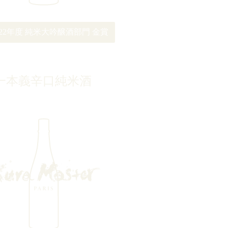
022年度 純米大吟醸酒部門 金賞
一本義辛口純米酒