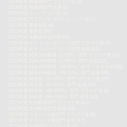
2026年度 熟成酒部門 プラチナ賞
(3)
2026年度 熟成酒部門 金賞
(5)
2025年度 プレジデント賞
(1)
2025年度 アリアンス ガストロノミー賞
(1)
2025年度 審査員賞
(8)
2025年度 優秀賞
(30)
2025年度 決勝進出日本酒
(50)
2025年度 サケ スパークリング部門 プラチナ賞
(7)
2025年度 サケ スパークリング部門 金賞
(12)
2025年度 純米大吟醸酒（1-35%）部門 プラチナ賞
(14)
2025年度 純米大吟醸酒（1-35%）部門 金賞
(27)
2025年度 純米大吟醸酒（36-50%）部門 プラチナ賞
(35)
2025年度 純米大吟醸酒（36-50%）部門 金賞
(69)
2025年度 純米酒（51-65%）部門 プラチナ賞
(35)
2025年度 純米酒（51-65%）部門 金賞
(70)
2025年度 純米酒（66-100%）部門 プラチナ賞
(6)
2025年度 純米酒（66-100%）部門 金賞
(10)
2025年度 大吟醸酒部門 プラチナ賞
(11)
2025年度 大吟醸酒部門 金賞
(18)
2025年度 クラシック酛部門 プラチナ賞
(8)
2025年度 クラシック酛部門 金賞
(17)
2025年度 古酒部門 プラチナ賞
(7)