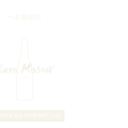
一本義物語
024年度 純米大吟醸酒部門 金賞