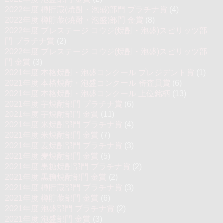
2022年度 樽貯蔵(焼酎・泡盛)部門 プラチナ賞
(4)
2022年度 樽貯蔵(焼酎・泡盛)部門 金賞
(8)
2022年度 プレステージ コウジ(焼酎・泡盛)スピリッツ部
門 プラチナ賞
(2)
2022年度 プレステージ コウジ(焼酎・泡盛)スピリッツ部
門 金賞
(3)
2021年度 本格焼酎・泡盛コンクール プレジデント賞
(1)
2021年度 本格焼酎・泡盛コンクール 審査員賞
(6)
2021年度 本格焼酎・泡盛コンクール 上位銘柄
(13)
2021年度 芋焼酎部門 プラチナ賞
(6)
2021年度 芋焼酎部門 金賞
(11)
2021年度 米焼酎部門 プラチナ賞
(4)
2021年度 米焼酎部門 金賞
(7)
2021年度 麦焼酎部門 プラチナ賞
(3)
2021年度 麦焼酎部門 金賞
(5)
2021年度 黒糖焼酎部門 プラチナ賞
(2)
2021年度 黒糖焼酎部門 金賞
(2)
2021年度 樽貯蔵部門 プラチナ賞
(3)
2021年度 樽貯蔵部門 金賞
(6)
2021年度 泡盛部門 プラチナ賞
(2)
2021年度 泡盛部門 金賞
(3)