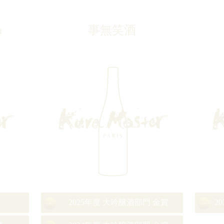
n
事無笑酒
2025年度 大吟醸酒部門 金賞
2