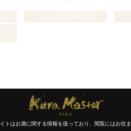
門 金賞
2021年度 純米酒部門 金賞
部門
Kura Master Paris
イトはお酒に関する情報を扱っており、閲覧にはお住