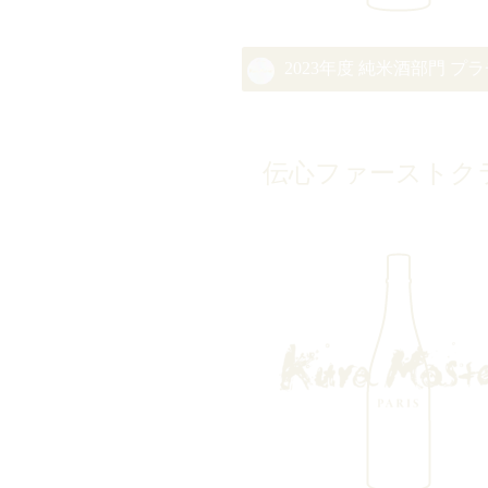
2023年度 純米酒部門 プ
伝心ファーストク