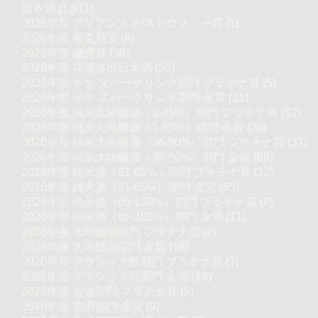
日本酒
(1,911)
2026年度 アリアンス ガストロノミー賞
(1)
2026年度 審査員賞
(9)
2026年度 優秀賞
(30)
2026年度 決勝進出日本酒
(55)
2026年度 サケ スパークリング部門 プラチナ賞
(5)
2026年度 サケ スパークリング部門 金賞
(11)
2026年度 純米大吟醸酒（1-35%）部門 プラチナ賞
(12)
2026年度 純米大吟醸酒（1-35%）部門 金賞
(29)
2026年度 純米大吟醸酒（36-50%）部門 プラチナ賞
(37)
2026年度 純米大吟醸酒（36-50%）部門 金賞
(68)
2026年度 純米酒（51-65%）部門 プラチナ賞
(32)
2026年度 純米酒（51-65%）部門 金賞
(65)
2026年度 純米酒（66-100%）部門 プラチナ賞
(6)
2026年度 純米酒（66-100%）部門 金賞
(11)
2026年度 大吟醸酒部門 プラチナ賞
(6)
2026年度 大吟醸酒部門 金賞
(19)
2026年度 クラシック酛部門 プラチナ賞
(7)
2026年度 クラシック酛部門 金賞
(16)
2026年度 古酒部門 プラチナ賞
(5)
2026年度 古酒部門 金賞
(9)