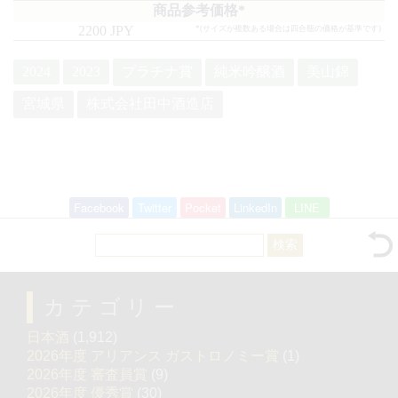
2200 JPY
2024
2023
プラチナ賞
純米吟醸酒
美山錦
宮城県
株式会社田中酒造店
Facebook
Twitter
Pocket
LinkedIn
LINE
検
索:
カテゴリー
日本酒
(1,912)
2026年度 アリアンス ガストロノミー賞
(1)
2026年度 審査員賞
(9)
2026年度 優秀賞
(30)