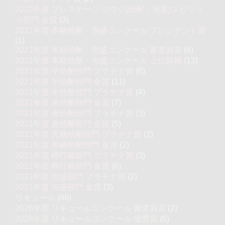
2022年度 プレステージ コウジ(焼酎・泡盛)スピリッ
ツ部門 金賞
(3)
2021年度 本格焼酎・泡盛コンクール プレジデント賞
(1)
2021年度 本格焼酎・泡盛コンクール 審査員賞
(6)
2021年度 本格焼酎・泡盛コンクール 上位銘柄
(13)
2021年度 芋焼酎部門 プラチナ賞
(6)
2021年度 芋焼酎部門 金賞
(11)
2021年度 米焼酎部門 プラチナ賞
(4)
2021年度 米焼酎部門 金賞
(7)
2021年度 麦焼酎部門 プラチナ賞
(3)
2021年度 麦焼酎部門 金賞
(5)
2021年度 黒糖焼酎部門 プラチナ賞
(2)
2021年度 黒糖焼酎部門 金賞
(2)
2021年度 樽貯蔵部門 プラチナ賞
(3)
2021年度 樽貯蔵部門 金賞
(6)
2021年度 泡盛部門 プラチナ賞
(2)
2021年度 泡盛部門 金賞
(3)
リキュール
(88)
2026年度 リキュールコンクール 審査員賞
(2)
2026年度 リキュールコンクール 優秀賞
(6)