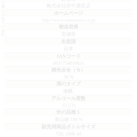
で
株式会社田中酒造店
禁
じ
ら
れ
http://www.manatsuru.co.jp
て
い
ま
宮城県
す。
日本
4931754010631
50
%
速醸
,
15.5
%
美山錦
100
720, 1800
ml