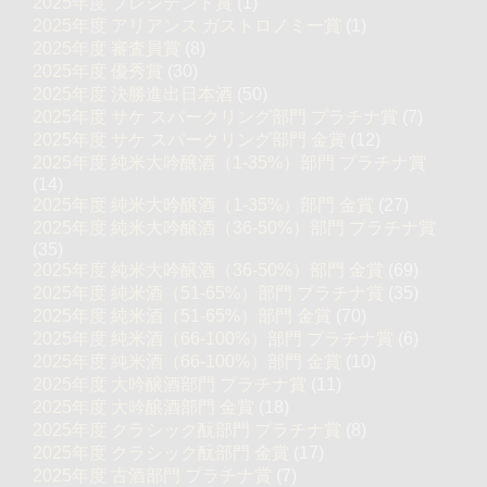
2025年度 プレジデント賞
(1)
2025年度 アリアンス ガストロノミー賞
(1)
2025年度 審査員賞
(8)
2025年度 優秀賞
(30)
2025年度 決勝進出日本酒
(50)
2025年度 サケ スパークリング部門 プラチナ賞
(7)
2025年度 サケ スパークリング部門 金賞
(12)
2025年度 純米大吟醸酒（1-35%）部門 プラチナ賞
(14)
2025年度 純米大吟醸酒（1-35%）部門 金賞
(27)
2025年度 純米大吟醸酒（36-50%）部門 プラチナ賞
(35)
2025年度 純米大吟醸酒（36-50%）部門 金賞
(69)
2025年度 純米酒（51-65%）部門 プラチナ賞
(35)
2025年度 純米酒（51-65%）部門 金賞
(70)
2025年度 純米酒（66-100%）部門 プラチナ賞
(6)
2025年度 純米酒（66-100%）部門 金賞
(10)
2025年度 大吟醸酒部門 プラチナ賞
(11)
2025年度 大吟醸酒部門 金賞
(18)
2025年度 クラシック酛部門 プラチナ賞
(8)
2025年度 クラシック酛部門 金賞
(17)
2025年度 古酒部門 プラチナ賞
(7)