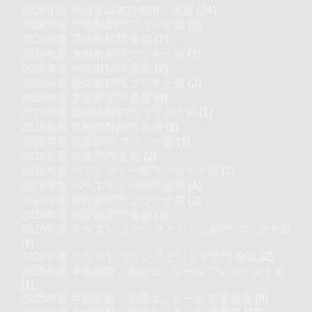
2026年度 決勝進出本格焼酎・泡盛
(24)
2026年度 芋焼酎部門 プラチナ賞
(3)
2026年度 芋焼酎部門 金賞
(7)
2026年度 米焼酎部門 プラチナ賞
(1)
2026年度 米焼酎部門 金賞
(2)
2026年度 麦焼酎部門 プラチナ賞
(2)
2026年度 麦焼酎部門 金賞
(4)
2026年度 黒糖焼酎部門 プラチナ賞
(1)
2026年度 黒糖焼酎部門 金賞
(1)
2026年度 泡盛部門 プラチナ賞
(1)
2026年度 泡盛部門 金賞
(2)
2026年度 バラエティー部門 プラチナ賞
(3)
2026年度 バラエティー部門 金賞
(4)
2026年度 樽貯蔵部門 プラチナ賞
(2)
2026年度 樽貯蔵部門 金賞
(3)
2026年度 クラフト コウジ スピリッツ部門 プラチナ賞
(1)
2026年度 クラフト コウジ スピリッツ部門 金賞
(2)
2025年度 本格焼酎・泡盛コンクール プレジデント賞
(1)
2025年度 本格焼酎・泡盛コンクール 審査員賞
(8)