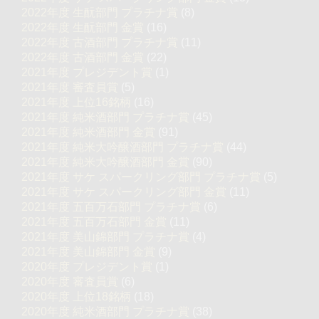
2022年度 生酛部門 プラチナ賞
(8)
2022年度 生酛部門 金賞
(16)
2022年度 古酒部門 プラチナ賞
(11)
2022年度 古酒部門 金賞
(22)
2021年度 プレジデント賞
(1)
2021年度 審査員賞
(5)
2021年度 上位16銘柄
(16)
2021年度 純米酒部門 プラチナ賞
(45)
2021年度 純米酒部門 金賞
(91)
2021年度 純米大吟醸酒部門 プラチナ賞
(44)
2021年度 純米大吟醸酒部門 金賞
(90)
2021年度 サケ スパークリング部門 プラチナ賞
(5)
2021年度 サケ スパークリング部門 金賞
(11)
2021年度 五百万石部門 プラチナ賞
(6)
2021年度 五百万石部門 金賞
(11)
2021年度 美山錦部門 プラチナ賞
(4)
2021年度 美山錦部門 金賞
(9)
2020年度 プレジデント賞
(1)
2020年度 審査員賞
(6)
2020年度 上位18銘柄
(18)
2020年度 純米酒部門 プラチナ賞
(38)