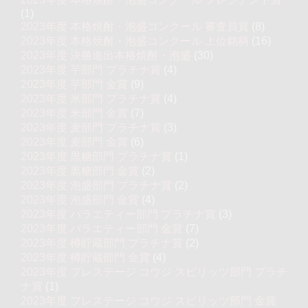
(1)
2023年度 本格焼酎・泡盛コンクール 審査員賞
(8)
2023年度 本格焼酎・泡盛コンクール 上位銘柄
(16)
2023年度 決勝進出本格焼酎・泡盛
(30)
2023年度 芋部門 プラチナ賞
(4)
2023年度 芋部門 金賞
(9)
2023年度 米部門 プラチナ賞
(4)
2023年度 米部門 金賞
(7)
2023年度 麦部門 プラチナ賞
(3)
2023年度 麦部門 金賞
(6)
2023年度 黒糖部門 プラチナ賞
(1)
2023年度 黒糖部門 金賞
(2)
2023年度 泡盛部門 プラチナ賞
(2)
2023年度 泡盛部門 金賞
(4)
2023年度 バラエティー部門 プラチナ賞
(3)
2023年度 バラエティー部門 金賞
(7)
2023年度 樽貯蔵部門 プラチナ賞
(2)
2023年度 樽貯蔵部門 金賞
(4)
2023年度 プレステージ コウジ スピリッツ部門 プラチ
ナ賞
(1)
2023年度 プレステージ コウジ スピリッツ部門 金賞