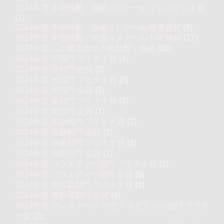
2024年度 本格焼酎・泡盛コンクール プレジデント賞
(1)
2024年度 本格焼酎・泡盛コンクール 審査員賞
(8)
2024年度 本格焼酎・泡盛コンクール TOP銘柄
(17)
2024年度 二次審査進出本格焼酎・泡盛
(30)
2024年度 芋部門 プラチナ賞
(4)
2024年度 芋部門 金賞
(8)
2024年度 米部門 プラチナ賞
(2)
2024年度 米部門 金賞
(5)
2024年度 麦部門 プラチナ賞
(3)
2024年度 麦部門 金賞
(7)
2024年度 黒糖部門 プラチナ賞
(2)
2024年度 黒糖部門 金賞
(2)
2024年度 泡盛部門 プラチナ賞
(3)
2024年度 泡盛部門 金賞
(7)
2024年度 バラエティー部門 プラチナ賞
(2)
2024年度 バラエティー部門 金賞
(5)
2024年度 樽貯蔵部門 プラチナ賞
(3)
2024年度 樽貯蔵部門 金賞
(6)
2024年度 プレステージ コウジ スピリッツ部門 プラチ
ナ賞
(2)