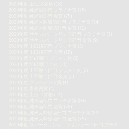
2020年度 上位18銘柄
(18)
2020年度 純米酒部門 プラチナ賞
(38)
2020年度 純米酒部門 金賞
(79)
2020年度 純米大吟醸酒部門 プラチナ賞
(34)
2020年度 純米大吟醸酒部門 金賞
(71)
2020年度 サケ スパークリング部門 プラチナ賞
(3)
2020年度 サケ スパークリング部門 金賞
(9)
2020年度 山田錦部門 プラチナ賞
(3)
2020年度 山田錦部門 金賞
(15)
2020年度 雄町部門 プラチナ賞
(3)
2020年度 雄町部門 金賞
(11)
2020年度 出羽燦々部門 プラチナ賞
(3)
2020年度 出羽燦々部門 金賞
(3)
2019年度 プレジデント賞
(1)
2019年度 審査員賞
(4)
2019年度 上位14銘柄
(14)
2019年度 純米酒部門 プラチナ賞
(34)
2019年度 純米酒部門 金賞
(78)
2019年度 純米大吟醸酒部門 プラチナ賞
(32)
2019年度 純米大吟醸酒部門 金賞
(75)
2019年度 スパークリング・スタンダード部門 プラチ