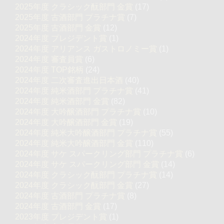
2025年度 クラシック酛部門 金賞
(17)
2025年度 古酒部門 プラチナ賞
(7)
2025年度 古酒部門 金賞
(12)
2024年度 プレジデント賞
(1)
2024年度 アリアンス ガストロノミー賞
(1)
2024年度 審査員賞
(6)
2024年度 TOP銘柄
(24)
2024年度 二次審査進出日本酒
(40)
2024年度 純米酒部門 プラチナ賞
(41)
2024年度 純米酒部門 金賞
(82)
2024年度 大吟醸酒部門 プラチナ賞
(10)
2024年度 大吟醸酒部門 金賞
(19)
2024年度 純米大吟醸酒部門 プラチナ賞
(55)
2024年度 純米大吟醸酒部門 金賞
(110)
2024年度 サケ スパークリング部門 プラチナ賞
(6)
2024年度 サケ スパークリング部門 金賞
(14)
2024年度 クラシック酛部門 プラチナ賞
(14)
2024年度 クラシック酛部門 金賞
(27)
2024年度 古酒部門 プラチナ賞
(8)
2024年度 古酒部門 金賞
(17)
2023年度 プレジデント賞
(1)