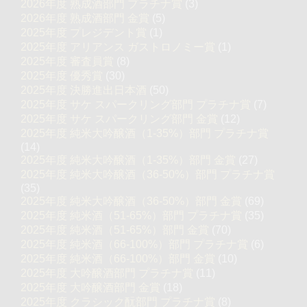
2026年度 熟成酒部門 プラチナ賞
(3)
2026年度 熟成酒部門 金賞
(5)
2025年度 プレジデント賞
(1)
2025年度 アリアンス ガストロノミー賞
(1)
2025年度 審査員賞
(8)
2025年度 優秀賞
(30)
2025年度 決勝進出日本酒
(50)
2025年度 サケ スパークリング部門 プラチナ賞
(7)
2025年度 サケ スパークリング部門 金賞
(12)
2025年度 純米大吟醸酒（1-35%）部門 プラチナ賞
(14)
2025年度 純米大吟醸酒（1-35%）部門 金賞
(27)
2025年度 純米大吟醸酒（36-50%）部門 プラチナ賞
(35)
2025年度 純米大吟醸酒（36-50%）部門 金賞
(69)
2025年度 純米酒（51-65%）部門 プラチナ賞
(35)
2025年度 純米酒（51-65%）部門 金賞
(70)
2025年度 純米酒（66-100%）部門 プラチナ賞
(6)
2025年度 純米酒（66-100%）部門 金賞
(10)
2025年度 大吟醸酒部門 プラチナ賞
(11)
2025年度 大吟醸酒部門 金賞
(18)
2025年度 クラシック酛部門 プラチナ賞
(8)