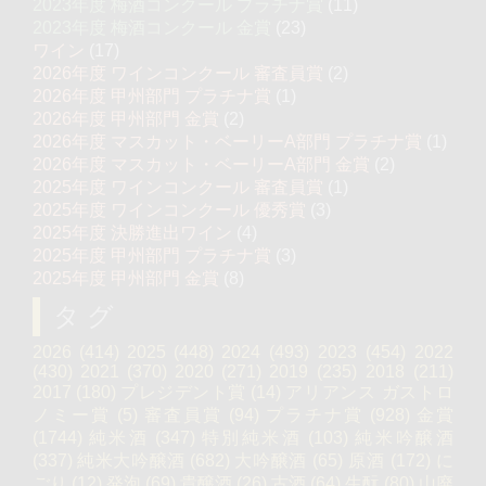
2023年度 梅酒コンクール プラチナ賞
(11)
2023年度 梅酒コンクール 金賞
(23)
ワイン
(17)
2026年度 ワインコンクール 審査員賞
(2)
2026年度 甲州部門 プラチナ賞
(1)
2026年度 甲州部門 金賞
(2)
2026年度 マスカット・ベーリーA部門 プラチナ賞
(1)
2026年度 マスカット・ベーリーA部門 金賞
(2)
2025年度 ワインコンクール 審査員賞
(1)
2025年度 ワインコンクール 優秀賞
(3)
2025年度 決勝進出ワイン
(4)
2025年度 甲州部門 プラチナ賞
(3)
2025年度 甲州部門 金賞
(8)
タグ
2026
(414)
2025
(448)
2024
(493)
2023
(454)
2022
(430)
2021
(370)
2020
(271)
2019
(235)
2018
(211)
2017
(180)
プレジデント賞
(14)
アリアンス ガストロ
ノミー賞
(5)
審査員賞
(94)
プラチナ賞
(928)
金賞
(1744)
純米酒
(347)
特別純米酒
(103)
純米吟醸酒
(337)
純米大吟醸酒
(682)
大吟醸酒
(65)
原酒
(172)
に
ごり
(12)
発泡
(69)
貴醸酒
(26)
古酒
(64)
生酛
(80)
山廃