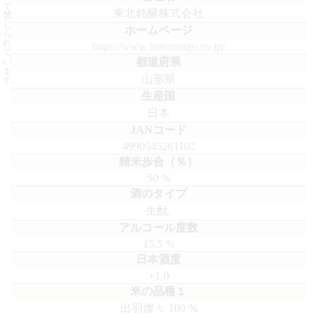
で
東北銘醸株式会社
禁
じ
ら
れ
https://www.hatsumago.co.jp/
て
い
ま
山形県
す。
日本
4990545261102
50
%
生酛
,
15.5
%
+1.0
出羽燦々
100