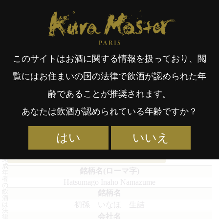
Kura Master Paris
受賞酒検索
受賞蔵元一覧
受賞酒取扱店
Fr
日
このサイトはお酒に関する情報を扱っており、閲
an
本
初孫 いなほ 生詰
覧にはお住まいの国の法律で飲酒が認められた年
齢であることが推奨されます。
çai
語
あなたは飲酒が認められている年齢ですか？
2023年度 決勝進出日本酒
はい
いいえ
s
2023年度 クラシック酛部門 プラチナ賞
未
成
年
者
Hatsumago Inaho Namazume
の
飲
酒
は
初孫 いなほ 生詰
法
律