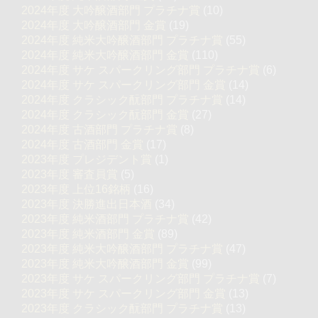
2024年度 大吟醸酒部門 プラチナ賞
(10)
2024年度 大吟醸酒部門 金賞
(19)
2024年度 純米大吟醸酒部門 プラチナ賞
(55)
2024年度 純米大吟醸酒部門 金賞
(110)
2024年度 サケ スパークリング部門 プラチナ賞
(6)
2024年度 サケ スパークリング部門 金賞
(14)
2024年度 クラシック酛部門 プラチナ賞
(14)
2024年度 クラシック酛部門 金賞
(27)
2024年度 古酒部門 プラチナ賞
(8)
2024年度 古酒部門 金賞
(17)
2023年度 プレジデント賞
(1)
2023年度 審査員賞
(5)
2023年度 上位16銘柄
(16)
2023年度 決勝進出日本酒
(34)
2023年度 純米酒部門 プラチナ賞
(42)
2023年度 純米酒部門 金賞
(89)
2023年度 純米大吟醸酒部門 プラチナ賞
(47)
2023年度 純米大吟醸酒部門 金賞
(99)
2023年度 サケ スパークリング部門 プラチナ賞
(7)
2023年度 サケ スパークリング部門 金賞
(13)
2023年度 クラシック酛部門 プラチナ賞
(13)