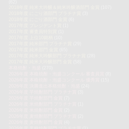
(62)
2018年度 純米大吟醸＆純米吟醸酒部門 金賞
(107)
2018年度 にごり酒部門 プラチナ賞
(3)
2018年度 にごり酒部門 金賞
(6)
2017年度 プレジデント賞
(1)
2017年度 審査員特別賞
(1)
2017年度 上位10銘柄
(10)
2017年度 純米部門 プラチナ賞
(29)
2017年度 純米部門 金賞
(65)
2017年度 純米大吟醸部門 プラチナ賞
(28)
2017年度 純米大吟醸部門 金賞
(58)
本格焼酎・泡盛
(270)
2026年度 本格焼酎・泡盛コンクール 審査員賞
(8)
2026年度 本格焼酎・泡盛コンクール 優秀賞
(15)
2026年度 決勝進出本格焼酎・泡盛
(24)
2026年度 芋焼酎部門 プラチナ賞
(3)
2026年度 芋焼酎部門 金賞
(7)
2026年度 米焼酎部門 プラチナ賞
(1)
2026年度 米焼酎部門 金賞
(2)
2026年度 麦焼酎部門 プラチナ賞
(2)
2026年度 麦焼酎部門 金賞
(4)
2026年度 黒糖焼酎部門 プラチナ賞
(1)