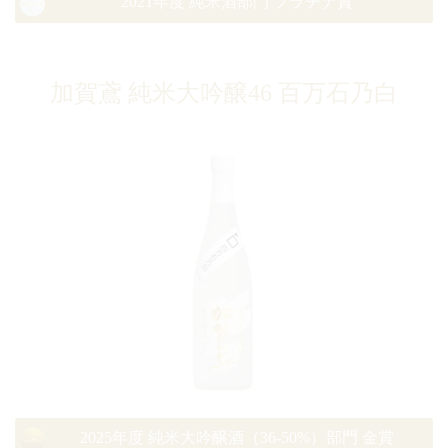
2021年度 純米酒部門 プラチナ賞
加賀鳶 純米大吟醸46 百万石乃白
2025年度 純米大吟醸酒（36-50%）部門 金賞