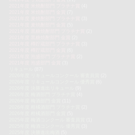
2021年度 米焼酎部門 プラチナ賞
(4)
2021年度 米焼酎部門 金賞
(7)
2021年度 麦焼酎部門 プラチナ賞
(3)
2021年度 麦焼酎部門 金賞
(5)
2021年度 黒糖焼酎部門 プラチナ賞
(2)
2021年度 黒糖焼酎部門 金賞
(2)
2021年度 樽貯蔵部門 プラチナ賞
(3)
2021年度 樽貯蔵部門 金賞
(6)
2021年度 泡盛部門 プラチナ賞
(2)
2021年度 泡盛部門 金賞
(3)
リキュール
(87)
2026年度 リキュールコンクール 審査員賞
(2)
2026年度 リキュールコンクール 優秀賞
(6)
2026年度 決勝進出リキュール
(9)
2026年度 梅酒部門 プラチナ賞
(4)
2026年度 梅酒部門 金賞
(11)
2026年度 柑橘酒部門 プラチナ賞
(2)
2026年度 柑橘酒部門 金賞
(5)
2025年度 梅酒コンクール 審査員賞
(1)
2025年度 梅酒コンクール 優秀賞
(3)
2025年度 決勝進出梅酒
(5)