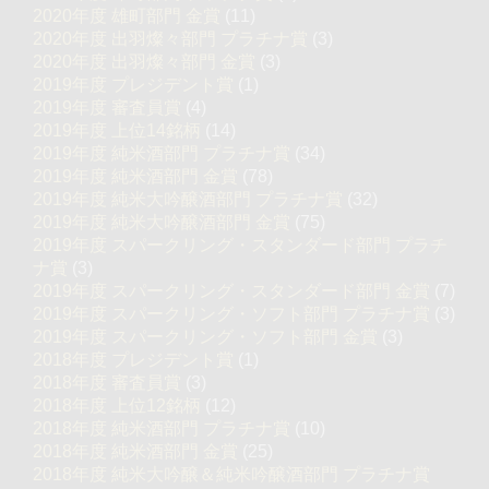
2020年度 雄町部門 金賞
(11)
2020年度 出羽燦々部門 プラチナ賞
(3)
2020年度 出羽燦々部門 金賞
(3)
2019年度 プレジデント賞
(1)
2019年度 審査員賞
(4)
2019年度 上位14銘柄
(14)
2019年度 純米酒部門 プラチナ賞
(34)
2019年度 純米酒部門 金賞
(78)
2019年度 純米大吟醸酒部門 プラチナ賞
(32)
2019年度 純米大吟醸酒部門 金賞
(75)
2019年度 スパークリング・スタンダード部門 プラチ
ナ賞
(3)
2019年度 スパークリング・スタンダード部門 金賞
(7)
2019年度 スパークリング・ソフト部門 プラチナ賞
(3)
2019年度 スパークリング・ソフト部門 金賞
(3)
2018年度 プレジデント賞
(1)
2018年度 審査員賞
(3)
2018年度 上位12銘柄
(12)
2018年度 純米酒部門 プラチナ賞
(10)
2018年度 純米酒部門 金賞
(25)
2018年度 純米大吟醸＆純米吟醸酒部門 プラチナ賞