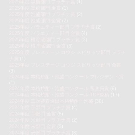
2025年度 黒糖部門 プラチナ賞
(1)
2025年度 黒糖部門 金賞
(1)
2025年度 泡盛部門 プラチナ賞
(2)
2025年度 泡盛部門 金賞
(2)
2025年度 バラエティー部門 プラチナ賞
(2)
2025年度 バラエティー部門 金賞
(4)
2025年度 樽貯蔵部門 プラチナ賞
(3)
2025年度 樽貯蔵部門 金賞
(5)
2025年度 プレステージ コウジ スピリッツ部門 プラチ
ナ賞
(1)
2025年度 プレステージ コウジ スピリッツ部門 金賞
(3)
2024年度 本格焼酎・泡盛コンクール プレジデント賞
(1)
2024年度 本格焼酎・泡盛コンクール 審査員賞
(8)
2024年度 本格焼酎・泡盛コンクール TOP銘柄
(17)
2024年度 二次審査進出本格焼酎・泡盛
(30)
2024年度 芋部門 プラチナ賞
(4)
2024年度 芋部門 金賞
(8)
2024年度 米部門 プラチナ賞
(2)
2024年度 米部門 金賞
(5)
2024年度 麦部門 プラチナ賞
(3)