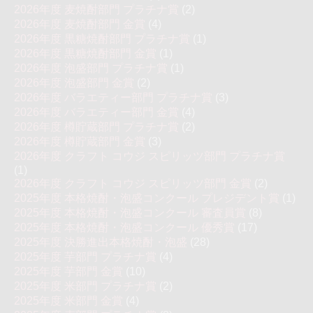
2026年度 麦焼酎部門 プラチナ賞
(2)
2026年度 麦焼酎部門 金賞
(4)
2026年度 黒糖焼酎部門 プラチナ賞
(1)
2026年度 黒糖焼酎部門 金賞
(1)
2026年度 泡盛部門 プラチナ賞
(1)
2026年度 泡盛部門 金賞
(2)
2026年度 バラエティー部門 プラチナ賞
(3)
2026年度 バラエティー部門 金賞
(4)
2026年度 樽貯蔵部門 プラチナ賞
(2)
2026年度 樽貯蔵部門 金賞
(3)
2026年度 クラフト コウジ スピリッツ部門 プラチナ賞
(1)
2026年度 クラフト コウジ スピリッツ部門 金賞
(2)
2025年度 本格焼酎・泡盛コンクール プレジデント賞
(1)
2025年度 本格焼酎・泡盛コンクール 審査員賞
(8)
2025年度 本格焼酎・泡盛コンクール 優秀賞
(17)
2025年度 決勝進出本格焼酎・泡盛
(28)
2025年度 芋部門 プラチナ賞
(4)
2025年度 芋部門 金賞
(10)
2025年度 米部門 プラチナ賞
(2)
2025年度 米部門 金賞
(4)