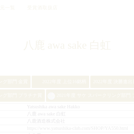
元一覧
受賞酒取扱店
八鹿 awa sake 白虹
リング部門 金賞
2022年度 上位16銘柄
2022年度 決勝進
リング部門 プラチナ賞
2021年度 サケ スパークリング部門
Yatsushika awa sake Hakko
八鹿 awa sake 白虹
八鹿酒造株式会社
https://www.yatsushika-club.com/SHOP/YA550.html