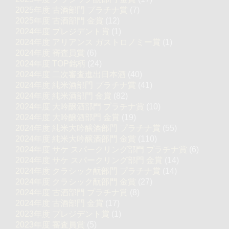
2025年度 古酒部門 プラチナ賞
(7)
2025年度 古酒部門 金賞
(12)
2024年度 プレジデント賞
(1)
2024年度 アリアンス ガストロノミー賞
(1)
2024年度 審査員賞
(6)
2024年度 TOP銘柄
(24)
2024年度 二次審査進出日本酒
(40)
2024年度 純米酒部門 プラチナ賞
(41)
2024年度 純米酒部門 金賞
(82)
2024年度 大吟醸酒部門 プラチナ賞
(10)
2024年度 大吟醸酒部門 金賞
(19)
2024年度 純米大吟醸酒部門 プラチナ賞
(55)
2024年度 純米大吟醸酒部門 金賞
(110)
2024年度 サケ スパークリング部門 プラチナ賞
(6)
2024年度 サケ スパークリング部門 金賞
(14)
2024年度 クラシック酛部門 プラチナ賞
(14)
2024年度 クラシック酛部門 金賞
(27)
2024年度 古酒部門 プラチナ賞
(8)
2024年度 古酒部門 金賞
(17)
2023年度 プレジデント賞
(1)
2023年度 審査員賞
(5)