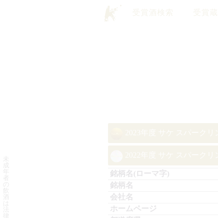
受賞酒検索
受賞蔵
2023年度 サケ スパーク
2022年度 サケ スパーク
未
成
年
者
の
飲
酒
は
法
律