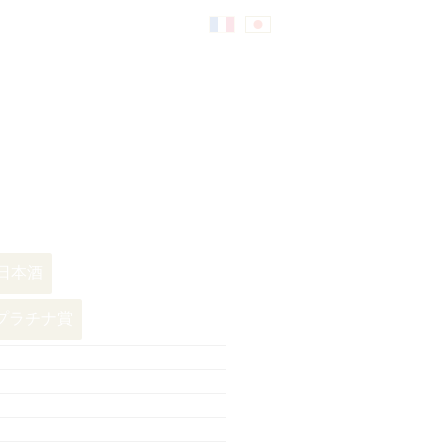
Fr
日
an
本
çai
語
出日本酒
s
 プラチナ賞