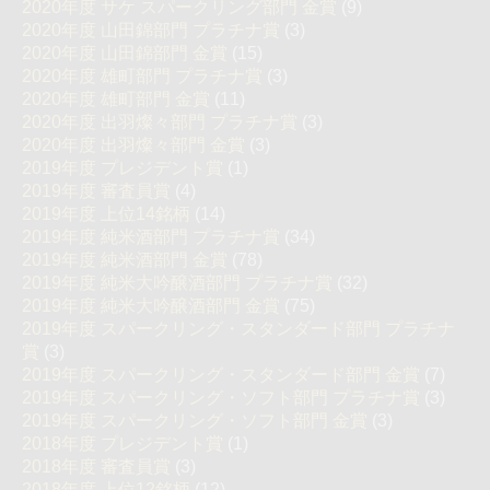
2020年度 サケ スパークリング部門 金賞
(9)
2020年度 山田錦部門 プラチナ賞
(3)
2020年度 山田錦部門 金賞
(15)
2020年度 雄町部門 プラチナ賞
(3)
2020年度 雄町部門 金賞
(11)
2020年度 出羽燦々部門 プラチナ賞
(3)
2020年度 出羽燦々部門 金賞
(3)
2019年度 プレジデント賞
(1)
2019年度 審査員賞
(4)
2019年度 上位14銘柄
(14)
2019年度 純米酒部門 プラチナ賞
(34)
2019年度 純米酒部門 金賞
(78)
2019年度 純米大吟醸酒部門 プラチナ賞
(32)
2019年度 純米大吟醸酒部門 金賞
(75)
2019年度 スパークリング・スタンダード部門 プラチナ
賞
(3)
2019年度 スパークリング・スタンダード部門 金賞
(7)
2019年度 スパークリング・ソフト部門 プラチナ賞
(3)
2019年度 スパークリング・ソフト部門 金賞
(3)
2018年度 プレジデント賞
(1)
2018年度 審査員賞
(3)
2018年度 上位12銘柄
(12)