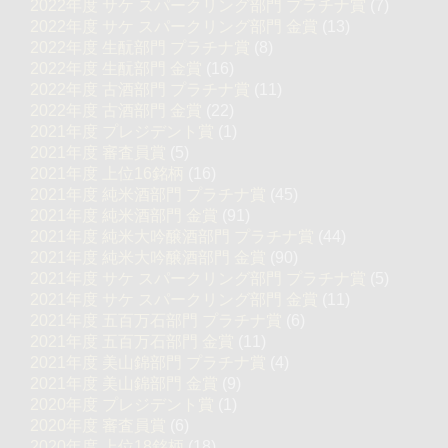
2022年度 サケ スパークリング部門 プラチナ賞
(7)
2022年度 サケ スパークリング部門 金賞
(13)
2022年度 生酛部門 プラチナ賞
(8)
2022年度 生酛部門 金賞
(16)
2022年度 古酒部門 プラチナ賞
(11)
2022年度 古酒部門 金賞
(22)
2021年度 プレジデント賞
(1)
2021年度 審査員賞
(5)
2021年度 上位16銘柄
(16)
2021年度 純米酒部門 プラチナ賞
(45)
2021年度 純米酒部門 金賞
(91)
2021年度 純米大吟醸酒部門 プラチナ賞
(44)
2021年度 純米大吟醸酒部門 金賞
(90)
2021年度 サケ スパークリング部門 プラチナ賞
(5)
2021年度 サケ スパークリング部門 金賞
(11)
2021年度 五百万石部門 プラチナ賞
(6)
2021年度 五百万石部門 金賞
(11)
2021年度 美山錦部門 プラチナ賞
(4)
2021年度 美山錦部門 金賞
(9)
2020年度 プレジデント賞
(1)
2020年度 審査員賞
(6)
2020年度 上位18銘柄
(18)