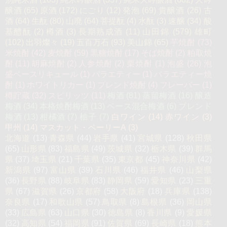
醸酒
(65)
原酒
(172)
にごり
(12)
発泡
(69)
貴醸酒
(26)
古
酒
(64)
生酛
(80)
山廃
(64)
菩提酛
(4)
水酛
(3)
速醸
(34)
酸
基醴酛
(2)
樽酒
(3)
長期熟成酒
(11)
山田錦
(579)
雄町
(102)
出羽燦々
(19)
五百万石
(93)
美山錦
(65)
芋焼酎
(73)
米焼酎
(42)
麦焼酎
(59)
黒糖焼酎
(17)
そば焼酎
(2)
粕取焼
酎
(11)
胡麻焼酎
(2)
人参焼酎
(2)
栗焼酎
(1)
泡盛
(26)
泡
盛ベースリキュール
(1)
バラエティー
(1)
バラエティー焼
酎
(1)
ホワイトリカー
(1)
ブレンド焼酎
(4)
フレーバー
(1)
樽貯蔵
(32)
スピリッツ
(11)
梅酒
(81)
蒸留梅酒
(16)
醸造
梅酒
(34)
本格焼酎梅酒
(13)
ベース混合梅酒
(6)
ブレンド
梅酒
(13)
柑橘酒
(7)
柚子
(7)
白ワイン
(14)
赤ワイン
(3)
甲州
(14)
マスカット・ベーリーA
(3)
北海道
(13)
青森県
(44)
岩手県
(41)
宮城県
(128)
秋田県
(65)
山形県
(83)
福島県
(49)
茨城県
(32)
栃木県
(39)
群馬
県
(37)
埼玉県
(21)
千葉県
(35)
東京都
(45)
神奈川県
(42)
新潟県
(97)
富山県
(39)
石川県
(46)
福井県
(46)
山梨県
(36)
長野県
(88)
岐阜県
(83)
静岡県
(59)
愛知県
(23)
三重
県
(67)
滋賀県
(26)
京都府
(58)
大阪府
(18)
兵庫県
(138)
奈良県
(17)
和歌山県
(57)
鳥取県
(8)
島根県
(36)
岡山県
(33)
広島県
(63)
山口県
(30)
徳島県
(8)
香川県
(9)
愛媛県
(32)
高知県
(54)
福岡県
(91)
佐賀県
(69)
長崎県
(18)
熊本