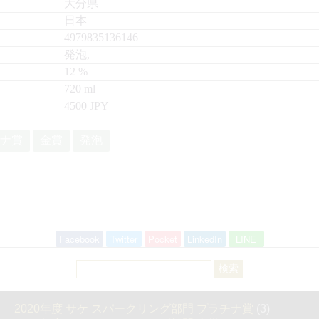
大分県
日本
4979835136146
発泡
,
12
%
720
ml
4500 JPY
ナ賞
金賞
発泡
Facebook
Twitter
Pocket
LinkedIn
LINE
検
索:
2020年度 サケ スパークリング部門 プラチナ賞
(3)