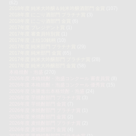
(62)
2018年度 純米大吟醸＆純米吟醸酒部門 金賞
(107)
2018年度 にごり酒部門 プラチナ賞
(3)
2018年度 にごり酒部門 金賞
(6)
2017年度 プレジデント賞
(1)
2017年度 審査員特別賞
(1)
2017年度 上位10銘柄
(10)
2017年度 純米部門 プラチナ賞
(29)
2017年度 純米部門 金賞
(65)
2017年度 純米大吟醸部門 プラチナ賞
(28)
2017年度 純米大吟醸部門 金賞
(58)
本格焼酎・泡盛
(270)
2026年度 本格焼酎・泡盛コンクール 審査員賞
(8)
2026年度 本格焼酎・泡盛コンクール 優秀賞
(15)
2026年度 決勝進出本格焼酎・泡盛
(24)
2026年度 芋焼酎部門 プラチナ賞
(3)
2026年度 芋焼酎部門 金賞
(7)
2026年度 米焼酎部門 プラチナ賞
(1)
2026年度 米焼酎部門 金賞
(2)
2026年度 麦焼酎部門 プラチナ賞
(2)
2026年度 麦焼酎部門 金賞
(4)
2026年度 黒糖焼酎部門 プラチナ賞
(1)