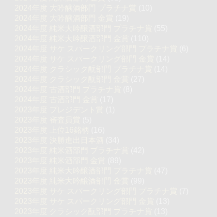
2024年度 大吟醸酒部門 プラチナ賞
(10)
2024年度 大吟醸酒部門 金賞
(19)
2024年度 純米大吟醸酒部門 プラチナ賞
(55)
2024年度 純米大吟醸酒部門 金賞
(110)
2024年度 サケ スパークリング部門 プラチナ賞
(6)
2024年度 サケ スパークリング部門 金賞
(14)
2024年度 クラシック酛部門 プラチナ賞
(14)
2024年度 クラシック酛部門 金賞
(27)
2024年度 古酒部門 プラチナ賞
(8)
2024年度 古酒部門 金賞
(17)
2023年度 プレジデント賞
(1)
2023年度 審査員賞
(5)
2023年度 上位16銘柄
(16)
2023年度 決勝進出日本酒
(34)
2023年度 純米酒部門 プラチナ賞
(42)
2023年度 純米酒部門 金賞
(89)
2023年度 純米大吟醸酒部門 プラチナ賞
(47)
2023年度 純米大吟醸酒部門 金賞
(99)
2023年度 サケ スパークリング部門 プラチナ賞
(7)
2023年度 サケ スパークリング部門 金賞
(13)
2023年度 クラシック酛部門 プラチナ賞
(13)