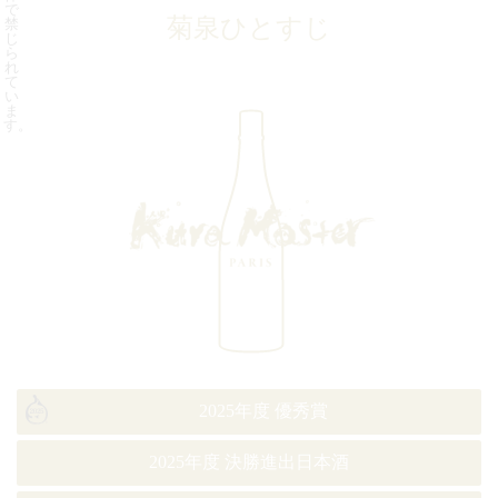
で
菊泉ひとすじ
禁
じ
ら
れ
て
い
ま
す。
2025年度 優秀賞
2025年度 決勝進出日本酒