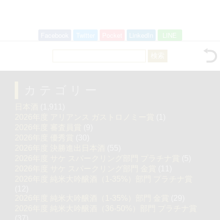
Facebook
Twitter
Pocket
LinkedIn
LINE
検
索:
カテゴリー
日本酒
(1,911)
2026年度 アリアンス ガストロノミー賞
(1)
2026年度 審査員賞
(9)
2026年度 優秀賞
(30)
2026年度 決勝進出日本酒
(55)
2026年度 サケ スパークリング部門 プラチナ賞
(5)
2026年度 サケ スパークリング部門 金賞
(11)
2026年度 純米大吟醸酒（1-35%）部門 プラチナ賞
(12)
2026年度 純米大吟醸酒（1-35%）部門 金賞
(29)
2026年度 純米大吟醸酒（36-50%）部門 プラチナ賞
(37)