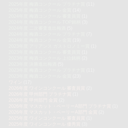
2025年度 梅酒コンクール プラチナ賞
(11)
2025年度 梅酒コンクール 金賞
(14)
2024年度 梅酒コンクール 審査員賞
(1)
2024年度 梅酒コンクール TOP銘柄
(3)
2024年度 二次審査進出梅酒
(5)
2024年度 梅酒コンクール プラチナ賞
(7)
2024年度 梅酒コンクール 金賞
(19)
2023年度 アリアンス ガストロノミー賞
(1)
2023年度 梅酒コンクール 審査員賞
(1)
2023年度 梅酒コンクール 上位銘柄
(2)
2023年度 決勝進出梅酒
(5)
2023年度 梅酒コンクール プラチナ賞
(11)
2023年度 梅酒コンクール 金賞
(23)
ワイン
(17)
2026年度 ワインコンクール 審査員賞
(2)
2026年度 甲州部門 プラチナ賞
(1)
2026年度 甲州部門 金賞
(2)
2026年度 マスカット・ベーリーA部門 プラチナ賞
(1)
2026年度 マスカット・ベーリーA部門 金賞
(2)
2025年度 ワインコンクール 審査員賞
(1)
2025年度 ワインコンクール 優秀賞
(3)