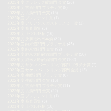
2023年度 クラシック酛部門 金賞
(26)
2023年度 古酒部門 プラチナ賞
(8)
2023年度 古酒部門 金賞
(15)
2022年度 プレジデント賞
(1)
2022年度 アリアンス ガストロノミー賞
(1)
2022年度 審査員賞
(5)
2022年度 上位16銘柄
(16)
2022年度 決勝進出日本酒
(32)
2022年度 純米酒部門 プラチナ賞
(45)
2022年度 純米酒部門 金賞
(92)
2022年度 純米大吟醸酒部門 プラチナ賞
(50)
2022年度 純米大吟醸酒部門 金賞
(102)
2022年度 サケ スパークリング部門 プラチナ賞
(7)
2022年度 サケ スパークリング部門 金賞
(13)
2022年度 生酛部門 プラチナ賞
(8)
2022年度 生酛部門 金賞
(16)
2022年度 古酒部門 プラチナ賞
(11)
2022年度 古酒部門 金賞
(22)
2021年度 プレジデント賞
(1)
2021年度 審査員賞
(5)
2021年度 上位16銘柄
(16)