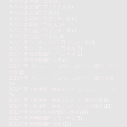
2023年度 米部門 金賞
(7)
2023年度 麦部門 プラチナ賞
(3)
2023年度 麦部門 金賞
(6)
2023年度 黒糖部門 プラチナ賞
(1)
2023年度 黒糖部門 金賞
(2)
2023年度 泡盛部門 プラチナ賞
(2)
2023年度 泡盛部門 金賞
(4)
2023年度 バラエティー部門 プラチナ賞
(3)
2023年度 バラエティー部門 金賞
(7)
2023年度 樽貯蔵部門 プラチナ賞
(2)
2023年度 樽貯蔵部門 金賞
(4)
2023年度 プレステージ コウジ スピリッツ部門 プラチ
ナ賞
(1)
2023年度 プレステージ コウジ スピリッツ部門 金賞
(2)
2022年度 本格焼酎・泡盛コンクール プレジデント賞
(1)
2022年度 本格焼酎・泡盛コンクール 審査員賞
(8)
2022年度 本格焼酎・泡盛コンクール 上位銘柄
(16)
2022年度 決勝進出本格焼酎・泡盛
(30)
2022年度 芋焼酎部門 プラチナ賞
(5)
2022年度 芋焼酎部門 金賞
(10)