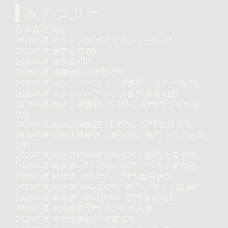
カテゴリー
日本酒
(1,912)
2026年度 アリアンス ガストロノミー賞
(1)
2026年度 審査員賞
(9)
2026年度 優秀賞
(30)
2026年度 決勝進出日本酒
(55)
2026年度 サケ スパークリング部門 プラチナ賞
(5)
2026年度 サケ スパークリング部門 金賞
(11)
2026年度 純米大吟醸酒（1-35%）部門 プラチナ賞
(12)
2026年度 純米大吟醸酒（1-35%）部門 金賞
(29)
2026年度 純米大吟醸酒（36-50%）部門 プラチナ賞
(37)
2026年度 純米大吟醸酒（36-50%）部門 金賞
(68)
2026年度 純米酒（51-65%）部門 プラチナ賞
(32)
2026年度 純米酒（51-65%）部門 金賞
(65)
2026年度 純米酒（66-100%）部門 プラチナ賞
(6)
2026年度 純米酒（66-100%）部門 金賞
(11)
2026年度 大吟醸酒部門 プラチナ賞
(6)
2026年度 大吟醸酒部門 金賞
(19)