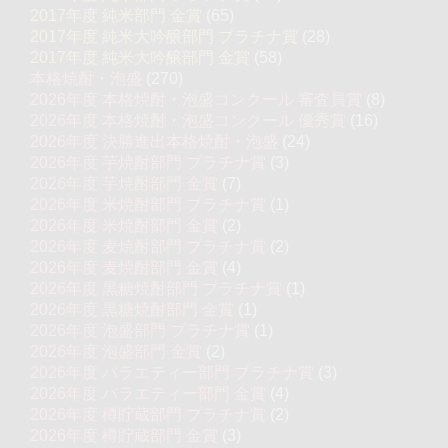
2017年度 純米部門 金賞
(65)
2017年度 純米大吟醸部門 プラチナ賞
(28)
2017年度 純米大吟醸部門 金賞
(58)
本格焼酎・泡盛
(270)
2026年度 本格焼酎・泡盛コンクール 審査員賞
(8)
2026年度 本格焼酎・泡盛コンクール 優秀賞
(16)
2026年度 決勝進出本格焼酎・泡盛
(24)
2026年度 芋焼酎部門 プラチナ賞
(3)
2026年度 芋焼酎部門 金賞
(7)
2026年度 米焼酎部門 プラチナ賞
(1)
2026年度 米焼酎部門 金賞
(2)
2026年度 麦焼酎部門 プラチナ賞
(2)
2026年度 麦焼酎部門 金賞
(4)
2026年度 黒糖焼酎部門 プラチナ賞
(1)
2026年度 黒糖焼酎部門 金賞
(1)
2026年度 泡盛部門 プラチナ賞
(1)
2026年度 泡盛部門 金賞
(2)
2026年度 バラエティー部門 プラチナ賞
(3)
2026年度 バラエティー部門 金賞
(4)
2026年度 樽貯蔵部門 プラチナ賞
(2)
2026年度 樽貯蔵部門 金賞
(3)