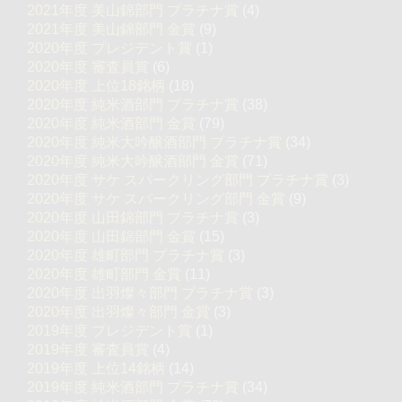
2021年度 美山錦部門 プラチナ賞
(4)
2021年度 美山錦部門 金賞
(9)
2020年度 プレジデント賞
(1)
2020年度 審査員賞
(6)
2020年度 上位18銘柄
(18)
2020年度 純米酒部門 プラチナ賞
(38)
2020年度 純米酒部門 金賞
(79)
2020年度 純米大吟醸酒部門 プラチナ賞
(34)
2020年度 純米大吟醸酒部門 金賞
(71)
2020年度 サケ スパークリング部門 プラチナ賞
(3)
2020年度 サケ スパークリング部門 金賞
(9)
2020年度 山田錦部門 プラチナ賞
(3)
2020年度 山田錦部門 金賞
(15)
2020年度 雄町部門 プラチナ賞
(3)
2020年度 雄町部門 金賞
(11)
2020年度 出羽燦々部門 プラチナ賞
(3)
2020年度 出羽燦々部門 金賞
(3)
2019年度 プレジデント賞
(1)
2019年度 審査員賞
(4)
2019年度 上位14銘柄
(14)
2019年度 純米酒部門 プラチナ賞
(34)