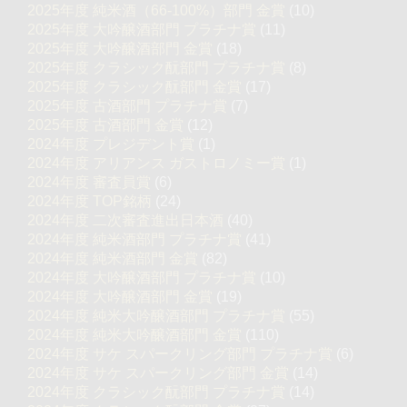
2025年度 純米酒（66-100%）部門 金賞
(10)
2025年度 大吟醸酒部門 プラチナ賞
(11)
2025年度 大吟醸酒部門 金賞
(18)
2025年度 クラシック酛部門 プラチナ賞
(8)
2025年度 クラシック酛部門 金賞
(17)
2025年度 古酒部門 プラチナ賞
(7)
2025年度 古酒部門 金賞
(12)
2024年度 プレジデント賞
(1)
2024年度 アリアンス ガストロノミー賞
(1)
2024年度 審査員賞
(6)
2024年度 TOP銘柄
(24)
2024年度 二次審査進出日本酒
(40)
2024年度 純米酒部門 プラチナ賞
(41)
2024年度 純米酒部門 金賞
(82)
2024年度 大吟醸酒部門 プラチナ賞
(10)
2024年度 大吟醸酒部門 金賞
(19)
2024年度 純米大吟醸酒部門 プラチナ賞
(55)
2024年度 純米大吟醸酒部門 金賞
(110)
2024年度 サケ スパークリング部門 プラチナ賞
(6)
2024年度 サケ スパークリング部門 金賞
(14)
2024年度 クラシック酛部門 プラチナ賞
(14)