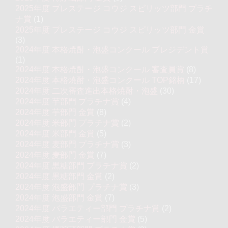
2025年度 プレステージ コウジ スピリッツ部門 プラチ
ナ賞
(1)
2025年度 プレステージ コウジ スピリッツ部門 金賞
(3)
2024年度 本格焼酎・泡盛コンクール プレジデント賞
(1)
2024年度 本格焼酎・泡盛コンクール 審査員賞
(8)
2024年度 本格焼酎・泡盛コンクール TOP銘柄
(17)
2024年度 二次審査進出本格焼酎・泡盛
(30)
2024年度 芋部門 プラチナ賞
(4)
2024年度 芋部門 金賞
(8)
2024年度 米部門 プラチナ賞
(2)
2024年度 米部門 金賞
(5)
2024年度 麦部門 プラチナ賞
(3)
2024年度 麦部門 金賞
(7)
2024年度 黒糖部門 プラチナ賞
(2)
2024年度 黒糖部門 金賞
(2)
2024年度 泡盛部門 プラチナ賞
(3)
2024年度 泡盛部門 金賞
(7)
2024年度 バラエティー部門 プラチナ賞
(2)
2024年度 バラエティー部門 金賞
(5)