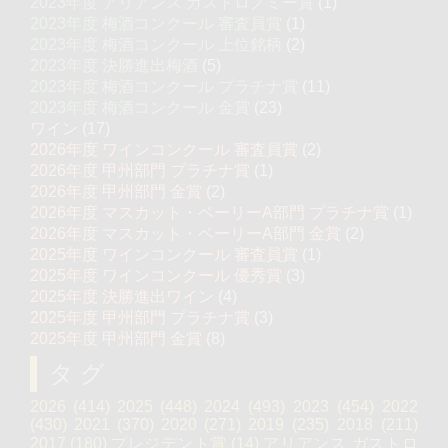
2023年度 アリアンス ガストロノミー賞
(1)
2023年度 梅酒コンクール 審査員賞
(1)
2023年度 梅酒コンクール 上位銘柄
(2)
2023年度 決勝進出梅酒
(5)
2023年度 梅酒コンクール プラチナ賞
(11)
2023年度 梅酒コンクール 金賞
(23)
ワイン
(17)
2026年度 ワインコンクール 審査員賞
(2)
2026年度 甲州部門 プラチナ賞
(1)
2026年度 甲州部門 金賞
(2)
2026年度 マスカット・ベーリーA部門 プラチナ賞
(1)
2026年度 マスカット・ベーリーA部門 金賞
(2)
2025年度 ワインコンクール 審査員賞
(1)
2025年度 ワインコンクール 優秀賞
(3)
2025年度 決勝進出ワイン
(4)
2025年度 甲州部門 プラチナ賞
(3)
2025年度 甲州部門 金賞
(8)
タグ
2026
(414)
2025
(448)
2024
(493)
2023
(454)
2022
(430)
2021
(370)
2020
(271)
2019
(235)
2018
(211)
2017
(180)
プレジデント賞
(14)
アリアンス ガストロ