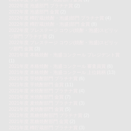
2022年度 泡盛部門 プラチナ賞
(2)
2022年度 泡盛部門 金賞
(2)
2022年度 樽貯蔵(焼酎・泡盛)部門 プラチナ賞
(4)
2022年度 樽貯蔵(焼酎・泡盛)部門 金賞
(8)
2022年度 プレステージ コウジ(焼酎・泡盛)スピリッ
ツ部門 プラチナ賞
(2)
2022年度 プレステージ コウジ(焼酎・泡盛)スピリッ
ツ部門 金賞
(3)
2021年度 本格焼酎・泡盛コンクール プレジデント賞
(1)
2021年度 本格焼酎・泡盛コンクール 審査員賞
(6)
2021年度 本格焼酎・泡盛コンクール 上位銘柄
(13)
2021年度 芋焼酎部門 プラチナ賞
(6)
2021年度 芋焼酎部門 金賞
(11)
2021年度 米焼酎部門 プラチナ賞
(4)
2021年度 米焼酎部門 金賞
(7)
2021年度 麦焼酎部門 プラチナ賞
(3)
2021年度 麦焼酎部門 金賞
(5)
2021年度 黒糖焼酎部門 プラチナ賞
(2)
2021年度 黒糖焼酎部門 金賞
(2)
2021年度 樽貯蔵部門 プラチナ賞
(3)