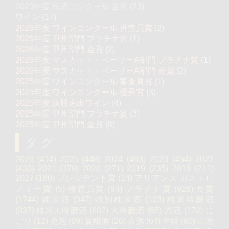
2023年度 梅酒コンクール 金賞
(23)
ワイン
(17)
2026年度 ワインコンクール 審査員賞
(2)
2026年度 甲州部門 プラチナ賞
(1)
2026年度 甲州部門 金賞
(2)
2026年度 マスカット・ベーリーA部門 プラチナ賞
(1)
2026年度 マスカット・ベーリーA部門 金賞
(2)
2025年度 ワインコンクール 審査員賞
(1)
2025年度 ワインコンクール 優秀賞
(3)
2025年度 決勝進出ワイン
(4)
2025年度 甲州部門 プラチナ賞
(3)
2025年度 甲州部門 金賞
(8)
タグ
2026
(414)
2025
(448)
2024
(493)
2023
(454)
2022
(430)
2021
(370)
2020
(271)
2019
(235)
2018
(211)
2017
(180)
プレジデント賞
(14)
アリアンス ガストロ
ノミー賞
(5)
審査員賞
(94)
プラチナ賞
(928)
金賞
(1744)
純米酒
(347)
特別純米酒
(103)
純米吟醸酒
(337)
純米大吟醸酒
(682)
大吟醸酒
(65)
原酒
(172)
に
ごり
(12)
発泡
(69)
貴醸酒
(26)
古酒
(64)
生酛
(80)
山廃