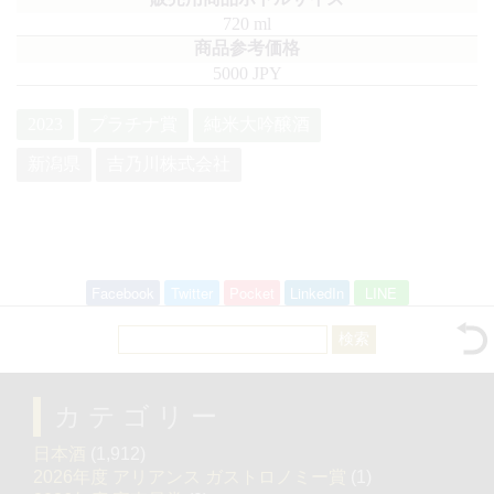
720
ml
5000 JPY
2023
プラチナ賞
純米大吟醸酒
新潟県
吉乃川株式会社
Facebook
Twitter
Pocket
LinkedIn
LINE
検
索:
カテゴリー
日本酒
(1,912)
2026年度 アリアンス ガストロノミー賞
(1)