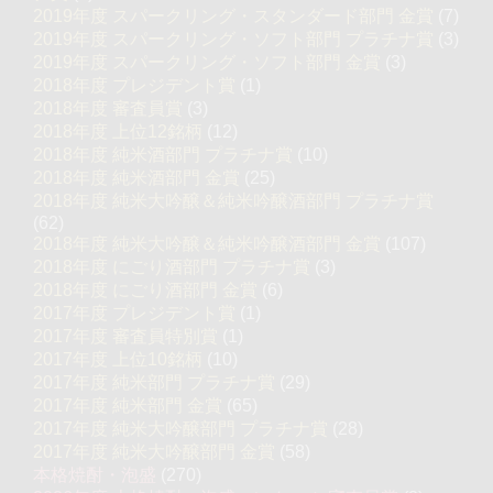
2019年度 スパークリング・スタンダード部門 金賞
(7)
2019年度 スパークリング・ソフト部門 プラチナ賞
(3)
2019年度 スパークリング・ソフト部門 金賞
(3)
2018年度 プレジデント賞
(1)
2018年度 審査員賞
(3)
2018年度 上位12銘柄
(12)
2018年度 純米酒部門 プラチナ賞
(10)
2018年度 純米酒部門 金賞
(25)
2018年度 純米大吟醸＆純米吟醸酒部門 プラチナ賞
(62)
2018年度 純米大吟醸＆純米吟醸酒部門 金賞
(107)
2018年度 にごり酒部門 プラチナ賞
(3)
2018年度 にごり酒部門 金賞
(6)
2017年度 プレジデント賞
(1)
2017年度 審査員特別賞
(1)
2017年度 上位10銘柄
(10)
2017年度 純米部門 プラチナ賞
(29)
2017年度 純米部門 金賞
(65)
2017年度 純米大吟醸部門 プラチナ賞
(28)
2017年度 純米大吟醸部門 金賞
(58)
本格焼酎・泡盛
(270)