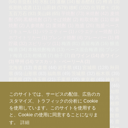
(64)
菩提酛
(4)
水酛
(3)
速醸
(34)
酸基醴酛
(2)
樽酒
(3)
長期熟成酒
(11)
山田錦
(579)
雄町
(102)
出羽燦々
(19)
五百万石
(93)
美山錦
(65)
芋焼酎
(73)
米焼酎
(42)
麦焼
酎
(59)
黒糖焼酎
(17)
そば焼酎
(2)
粕取焼酎
(11)
胡麻
焼酎
(2)
人参焼酎
(2)
栗焼酎
(1)
泡盛
(26)
泡盛ベース
リキュール
(1)
バラエティー
(1)
バラエティー焼酎
(1)
ホワイトリカー
(1)
ブレンド焼酎
(4)
フレーバー
(1)
樽
貯蔵
(32)
スピリッツ
(11)
梅酒
(81)
蒸留梅酒
(16)
醸造
梅酒
(34)
本格焼酎梅酒
(13)
ベース混合梅酒
(6)
ブレン
ド梅酒
(13)
柑橘酒
(7)
柚子
(7)
白ワイン
(14)
赤ワイン
(3)
甲州
(14)
マスカット・ベーリーA
(3)
北海道
(13)
青森県
(44)
岩手県
(41)
宮城県
(128)
秋田
県
(65)
山形県
(83)
福島県
(49)
茨城県
(32)
栃木県
(39)
群馬県
(37)
埼玉県
(21)
千葉県
(35)
東京都
(45)
神奈川
県
(42)
新潟県
(97)
富山県
(39)
石川県
(46)
福井県
(46)
山梨県
(36)
長野県
(88)
岐阜県
(83)
静岡県
(59)
愛知県
このサイトでは、サービスの配信、広告のカ
(23)
三重県
(67)
滋賀県
(26)
京都府
(58)
大阪府
(18)
兵
スタマイズ、トラフィックの分析に Cookie
庫県
(138)
奈良県
(17)
和歌山県
(57)
鳥取県
(8)
島根県
を使用しています。このサイトを使用する
(36)
岡山県
(33)
広島県
(63)
山口県
(30)
徳島県
(8)
香
と、Cookie の使用に同意することになりま
川県
(9)
愛媛県
(32)
高知県
(54)
福岡県
(91)
佐賀県
(69)
長崎県
(18)
熊本県
(57)
大分県
(42)
宮崎県
(29)
鹿
す。
詳細
児島県
(78)
沖縄県
(28)
カリフォルニア
(7)
ニューヨー