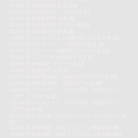
2022年度 芋焼酎部門 金賞
(10)
2022年度 米焼酎部門 プラチナ賞
(2)
2022年度 米焼酎部門 金賞
(4)
2022年度 麦焼酎部門 プラチナ賞
(5)
2022年度 麦焼酎部門 金賞
(9)
2022年度 バリエーション焼酎部門 プラチナ賞
(2)
2022年度 バリエーション焼酎部門 金賞
(4)
2022年度 フレーバー焼酎部門 プラチナ賞
(1)
2022年度 フレーバー焼酎部門 金賞
(1)
2022年度 泡盛部門 プラチナ賞
(2)
2022年度 泡盛部門 金賞
(2)
2022年度 樽貯蔵(焼酎・泡盛)部門 プラチナ賞
(4)
2022年度 樽貯蔵(焼酎・泡盛)部門 金賞
(8)
2022年度 プレステージ コウジ(焼酎・泡盛)スピリッ
ツ部門 プラチナ賞
(2)
2022年度 プレステージ コウジ(焼酎・泡盛)スピリッ
ツ部門 金賞
(3)
2021年度 本格焼酎・泡盛コンクール プレジデント賞
(1)
2021年度 本格焼酎・泡盛コンクール 審査員賞
(6)
2021年度 本格焼酎・泡盛コンクール 上位銘柄
(13)