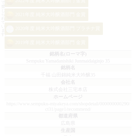
2022年度 純米大吟醸酒部門 金賞
で
禁
じ
2021年度 純米大吟醸酒部門 金賞
ら
れ
て
い
2020年度 純米大吟醸酒部門 プラチナ賞
ま
す。
2019年度 純米大吟醸酒部門 金賞
Sempuku Yamadanishiki Junmaidaiginjo 35
千福 山田錦純米大吟醸35
株式会社三宅本店
https://www.sempuku-miyakeya.com/shopdetail/000000000290/
ct31/page1/recommend/
広島県