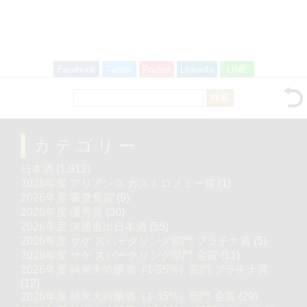
Facebook
Twitter
Pocket
LinkedIn
LINE
検
索:
カテゴリー
日本酒
(1,912)
2026年度 アリアンス ガストロノミー賞
(1)
2026年度 審査員賞
(9)
2026年度 優秀賞
(30)
2026年度 決勝進出日本酒
(55)
2026年度 サケ スパークリング部門 プラチナ賞
(5)
2026年度 サケ スパークリング部門 金賞
(11)
2026年度 純米大吟醸酒（1-35%）部門 プラチナ賞
(12)
2026年度 純米大吟醸酒（1-35%）部門 金賞
(29)