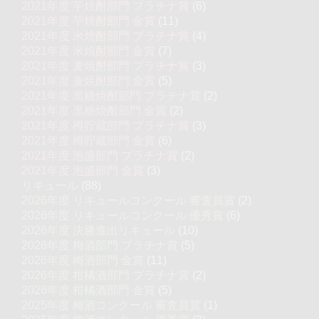
2021年度 芋焼酎部門 プラチナ賞
(6)
2021年度 芋焼酎部門 金賞
(11)
2021年度 米焼酎部門 プラチナ賞
(4)
2021年度 米焼酎部門 金賞
(7)
2021年度 麦焼酎部門 プラチナ賞
(3)
2021年度 麦焼酎部門 金賞
(5)
2021年度 黒糖焼酎部門 プラチナ賞
(2)
2021年度 黒糖焼酎部門 金賞
(2)
2021年度 樽貯蔵部門 プラチナ賞
(3)
2021年度 樽貯蔵部門 金賞
(6)
2021年度 泡盛部門 プラチナ賞
(2)
2021年度 泡盛部門 金賞
(3)
リキュール
(88)
2026年度 リキュールコンクール 審査員賞
(2)
2026年度 リキュールコンクール 優秀賞
(6)
2026年度 決勝進出リキュール
(10)
2026年度 梅酒部門 プラチナ賞
(5)
2026年度 梅酒部門 金賞
(11)
2026年度 柑橘酒部門 プラチナ賞
(2)
2026年度 柑橘酒部門 金賞
(5)
2025年度 梅酒コンクール 審査員賞
(1)