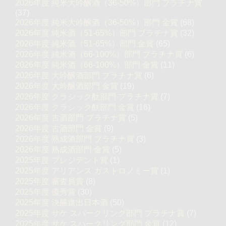
2026年度 純米大吟醸酒（36-50%）部門 プラチナ賞
(37)
2026年度 純米大吟醸酒（36-50%）部門 金賞
(68)
2026年度 純米酒（51-65%）部門 プラチナ賞
(32)
2026年度 純米酒（51-65%）部門 金賞
(65)
2026年度 純米酒（66-100%）部門 プラチナ賞
(6)
2026年度 純米酒（66-100%）部門 金賞
(11)
2026年度 大吟醸酒部門 プラチナ賞
(6)
2026年度 大吟醸酒部門 金賞
(19)
2026年度 クラシック酛部門 プラチナ賞
(7)
2026年度 クラシック酛部門 金賞
(16)
2026年度 古酒部門 プラチナ賞
(5)
2026年度 古酒部門 金賞
(9)
2026年度 熟成酒部門 プラチナ賞
(3)
2026年度 熟成酒部門 金賞
(5)
2025年度 プレジデント賞
(1)
2025年度 アリアンス ガストロノミー賞
(1)
2025年度 審査員賞
(8)
2025年度 優秀賞
(30)
2025年度 決勝進出日本酒
(50)
2025年度 サケ スパークリング部門 プラチナ賞
(7)
2025年度 サケ スパークリング部門 金賞
(12)