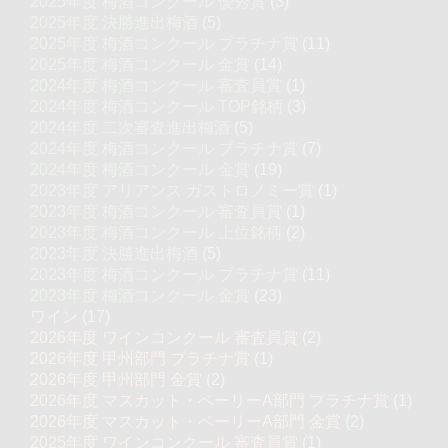
2025年度 梅酒コンクール 優秀賞
(3)
2025年度 決勝進出梅酒
(5)
2025年度 梅酒コンクール プラチナ賞
(11)
2025年度 梅酒コンクール 金賞
(14)
2024年度 梅酒コンクール 審査員賞
(1)
2024年度 梅酒コンクール TOP銘柄
(3)
2024年度 二次審査進出梅酒
(5)
2024年度 梅酒コンクール プラチナ賞
(7)
2024年度 梅酒コンクール 金賞
(19)
2023年度 アリアンス ガストロノミー賞
(1)
2023年度 梅酒コンクール 審査員賞
(1)
2023年度 梅酒コンクール 上位銘柄
(2)
2023年度 決勝進出梅酒
(5)
2023年度 梅酒コンクール プラチナ賞
(11)
2023年度 梅酒コンクール 金賞
(23)
ワイン
(17)
2026年度 ワインコンクール 審査員賞
(2)
2026年度 甲州部門 プラチナ賞
(1)
2026年度 甲州部門 金賞
(2)
2026年度 マスカット・ベーリーA部門 プラチナ賞
(1)
2026年度 マスカット・ベーリーA部門 金賞
(2)
2025年度 ワインコンクール 審査員賞
(1)