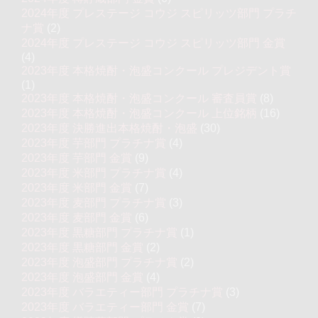
2024年度 プレステージ コウジ スピリッツ部門 プラチ
ナ賞
(2)
2024年度 プレステージ コウジ スピリッツ部門 金賞
(4)
2023年度 本格焼酎・泡盛コンクール プレジデント賞
(1)
2023年度 本格焼酎・泡盛コンクール 審査員賞
(8)
2023年度 本格焼酎・泡盛コンクール 上位銘柄
(16)
2023年度 決勝進出本格焼酎・泡盛
(30)
2023年度 芋部門 プラチナ賞
(4)
2023年度 芋部門 金賞
(9)
2023年度 米部門 プラチナ賞
(4)
2023年度 米部門 金賞
(7)
2023年度 麦部門 プラチナ賞
(3)
2023年度 麦部門 金賞
(6)
2023年度 黒糖部門 プラチナ賞
(1)
2023年度 黒糖部門 金賞
(2)
2023年度 泡盛部門 プラチナ賞
(2)
2023年度 泡盛部門 金賞
(4)
2023年度 バラエティー部門 プラチナ賞
(3)
2023年度 バラエティー部門 金賞
(7)