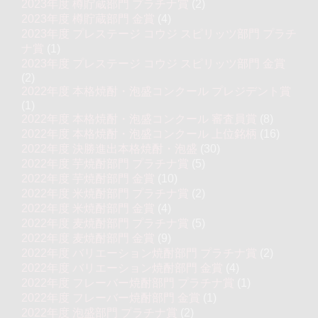
2023年度 樽貯蔵部門 プラチナ賞
(2)
2023年度 樽貯蔵部門 金賞
(4)
2023年度 プレステージ コウジ スピリッツ部門 プラチ
ナ賞
(1)
2023年度 プレステージ コウジ スピリッツ部門 金賞
(2)
2022年度 本格焼酎・泡盛コンクール プレジデント賞
(1)
2022年度 本格焼酎・泡盛コンクール 審査員賞
(8)
2022年度 本格焼酎・泡盛コンクール 上位銘柄
(16)
2022年度 決勝進出本格焼酎・泡盛
(30)
2022年度 芋焼酎部門 プラチナ賞
(5)
2022年度 芋焼酎部門 金賞
(10)
2022年度 米焼酎部門 プラチナ賞
(2)
2022年度 米焼酎部門 金賞
(4)
2022年度 麦焼酎部門 プラチナ賞
(5)
2022年度 麦焼酎部門 金賞
(9)
2022年度 バリエーション焼酎部門 プラチナ賞
(2)
2022年度 バリエーション焼酎部門 金賞
(4)
2022年度 フレーバー焼酎部門 プラチナ賞
(1)
2022年度 フレーバー焼酎部門 金賞
(1)
2022年度 泡盛部門 プラチナ賞
(2)