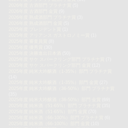
2026年度 古酒部門 プラチナ賞
(5)
2026年度 古酒部門 金賞
(9)
2026年度 熟成酒部門 プラチナ賞
(3)
2026年度 熟成酒部門 金賞
(5)
2025年度 プレジデント賞
(1)
2025年度 アリアンス ガストロノミー賞
(1)
2025年度 審査員賞
(8)
2025年度 優秀賞
(30)
2025年度 決勝進出日本酒
(50)
2025年度 サケ スパークリング部門 プラチナ賞
(7)
2025年度 サケ スパークリング部門 金賞
(12)
2025年度 純米大吟醸酒（1-35%）部門 プラチナ賞
(14)
2025年度 純米大吟醸酒（1-35%）部門 金賞
(27)
2025年度 純米大吟醸酒（36-50%）部門 プラチナ賞
(35)
2025年度 純米大吟醸酒（36-50%）部門 金賞
(69)
2025年度 純米酒（51-65%）部門 プラチナ賞
(35)
2025年度 純米酒（51-65%）部門 金賞
(70)
2025年度 純米酒（66-100%）部門 プラチナ賞
(6)
2025年度 純米酒（66-100%）部門 金賞
(10)