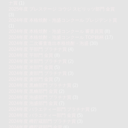
ナ賞
(1)
2025年度 プレステージ コウジ スピリッツ部門 金賞
(3)
2024年度 本格焼酎・泡盛コンクール プレジデント賞
(1)
2024年度 本格焼酎・泡盛コンクール 審査員賞
(8)
2024年度 本格焼酎・泡盛コンクール TOP銘柄
(17)
2024年度 二次審査進出本格焼酎・泡盛
(30)
2024年度 芋部門 プラチナ賞
(4)
2024年度 芋部門 金賞
(8)
2024年度 米部門 プラチナ賞
(2)
2024年度 米部門 金賞
(5)
2024年度 麦部門 プラチナ賞
(3)
2024年度 麦部門 金賞
(7)
2024年度 黒糖部門 プラチナ賞
(2)
2024年度 黒糖部門 金賞
(2)
2024年度 泡盛部門 プラチナ賞
(3)
2024年度 泡盛部門 金賞
(7)
2024年度 バラエティー部門 プラチナ賞
(2)
2024年度 バラエティー部門 金賞
(5)
2024年度 樽貯蔵部門 プラチナ賞
(3)
2024年度 樽貯蔵部門 金賞
(6)