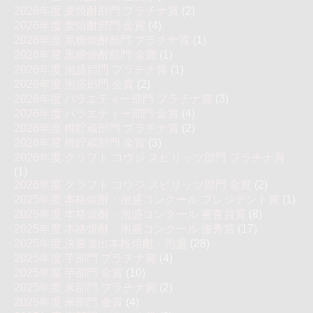
2026年度 麦焼酎部門 プラチナ賞
(2)
2026年度 麦焼酎部門 金賞
(4)
2026年度 黒糖焼酎部門 プラチナ賞
(1)
2026年度 黒糖焼酎部門 金賞
(1)
2026年度 泡盛部門 プラチナ賞
(1)
2026年度 泡盛部門 金賞
(2)
2026年度 バラエティー部門 プラチナ賞
(3)
2026年度 バラエティー部門 金賞
(4)
2026年度 樽貯蔵部門 プラチナ賞
(2)
2026年度 樽貯蔵部門 金賞
(3)
2026年度 クラフト コウジ スピリッツ部門 プラチナ賞
(1)
2026年度 クラフト コウジ スピリッツ部門 金賞
(2)
2025年度 本格焼酎・泡盛コンクール プレジデント賞
(1)
2025年度 本格焼酎・泡盛コンクール 審査員賞
(8)
2025年度 本格焼酎・泡盛コンクール 優秀賞
(17)
2025年度 決勝進出本格焼酎・泡盛
(28)
2025年度 芋部門 プラチナ賞
(4)
2025年度 芋部門 金賞
(10)
2025年度 米部門 プラチナ賞
(2)
2025年度 米部門 金賞
(4)