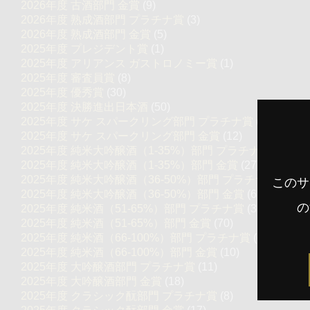
2026年度 古酒部門 金賞
(9)
2026年度 熟成酒部門 プラチナ賞
(3)
2026年度 熟成酒部門 金賞
(5)
2025年度 プレジデント賞
(1)
2025年度 アリアンス ガストロノミー賞
(1)
2025年度 審査員賞
(8)
2025年度 優秀賞
(30)
2025年度 決勝進出日本酒
(50)
2025年度 サケ スパークリング部門 プラチナ賞
(7)
2025年度 サケ スパークリング部門 金賞
(12)
2025年度 純米大吟醸酒（1-35%）部門 プラチナ賞
(14)
2025年度 純米大吟醸酒（1-35%）部門 金賞
(27)
2025年度 純米大吟醸酒（36-50%）部門 プラチナ賞
(35)
このサ
2025年度 純米大吟醸酒（36-50%）部門 金賞
(69)
の
2025年度 純米酒（51-65%）部門 プラチナ賞
(35)
2025年度 純米酒（51-65%）部門 金賞
(70)
2025年度 純米酒（66-100%）部門 プラチナ賞
(6)
2025年度 純米酒（66-100%）部門 金賞
(10)
2025年度 大吟醸酒部門 プラチナ賞
(11)
2025年度 大吟醸酒部門 金賞
(18)
2025年度 クラシック酛部門 プラチナ賞
(8)