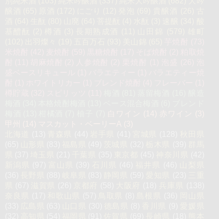
別純米酒
(103)
純米吟醸酒
(337)
純米大吟醸酒
(682)
大吟
醸酒
(65)
原酒
(172)
にごり
(12)
発泡
(69)
貴醸酒
(26)
古
酒
(64)
生酛
(80)
山廃
(64)
菩提酛
(4)
水酛
(3)
速醸
(34)
酸
基醴酛
(2)
樽酒
(3)
長期熟成酒
(11)
山田錦
(579)
雄町
(102)
出羽燦々
(19)
五百万石
(93)
美山錦
(65)
芋焼酎
(73)
米焼酎
(42)
麦焼酎
(59)
黒糖焼酎
(17)
そば焼酎
(2)
粕取焼
酎
(11)
胡麻焼酎
(2)
人参焼酎
(2)
栗焼酎
(1)
泡盛
(26)
泡
盛ベースリキュール
(1)
バラエティー
(1)
バラエティー焼
酎
(1)
ホワイトリカー
(1)
ブレンド焼酎
(4)
フレーバー
(1)
樽貯蔵
(32)
スピリッツ
(11)
梅酒
(81)
蒸留梅酒
(16)
醸造
梅酒
(34)
本格焼酎梅酒
(13)
ベース混合梅酒
(6)
ブレンド
梅酒
(13)
柑橘酒
(7)
柚子
(7)
白ワイン
(14)
赤ワイン
(3)
甲州
(14)
マスカット・ベーリーA
(3)
北海道
(13)
青森県
(44)
岩手県
(41)
宮城県
(128)
秋田県
(65)
山形県
(83)
福島県
(49)
茨城県
(32)
栃木県
(39)
群馬
県
(37)
埼玉県
(21)
千葉県
(35)
東京都
(45)
神奈川県
(42)
新潟県
(97)
富山県
(39)
石川県
(46)
福井県
(46)
山梨県
(36)
長野県
(88)
岐阜県
(83)
静岡県
(59)
愛知県
(23)
三重
県
(67)
滋賀県
(26)
京都府
(58)
大阪府
(18)
兵庫県
(138)
奈良県
(17)
和歌山県
(57)
鳥取県
(8)
島根県
(36)
岡山県
(33)
広島県
(63)
山口県
(30)
徳島県
(8)
香川県
(9)
愛媛県
(32)
高知県
(54)
福岡県
(91)
佐賀県
(69)
長崎県
(18)
熊本