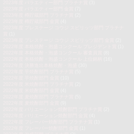
2023年度 バラエティー部門 プラチナ賞
(3)
2023年度 バラエティー部門 金賞
(7)
2023年度 樽貯蔵部門 プラチナ賞
(2)
2023年度 樽貯蔵部門 金賞
(4)
2023年度 プレステージ コウジ スピリッツ部門 プラチナ
賞
(1)
2023年度 プレステージ コウジ スピリッツ部門 金賞
(2)
2022年度 本格焼酎・泡盛コンクール プレジデント賞
(1)
2022年度 本格焼酎・泡盛コンクール 審査員賞
(8)
2022年度 本格焼酎・泡盛コンクール 上位銘柄
(16)
2022年度 決勝進出本格焼酎・泡盛
(30)
2022年度 芋焼酎部門 プラチナ賞
(5)
2022年度 芋焼酎部門 金賞
(10)
2022年度 米焼酎部門 プラチナ賞
(2)
2022年度 米焼酎部門 金賞
(4)
2022年度 麦焼酎部門 プラチナ賞
(5)
2022年度 麦焼酎部門 金賞
(9)
2022年度 バリエーション焼酎部門 プラチナ賞
(2)
2022年度 バリエーション焼酎部門 金賞
(4)
2022年度 フレーバー焼酎部門 プラチナ賞
(1)
2022年度 フレーバー焼酎部門 金賞
(1)