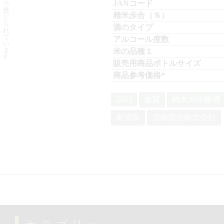
で
禁
じ
ら
れ
て
い
ま
す。
2023
金賞
純米大吟醸酒
新潟県
雪椿酒造株式会社