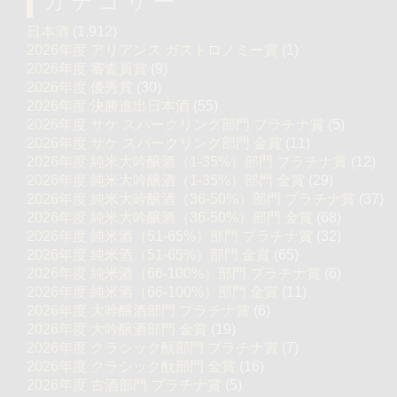
カテゴリー
日本酒
(1,912)
2026年度 アリアンス ガストロノミー賞
(1)
2026年度 審査員賞
(9)
2026年度 優秀賞
(30)
2026年度 決勝進出日本酒
(55)
2026年度 サケ スパークリング部門 プラチナ賞
(5)
2026年度 サケ スパークリング部門 金賞
(11)
2026年度 純米大吟醸酒（1-35%）部門 プラチナ賞
(12)
2026年度 純米大吟醸酒（1-35%）部門 金賞
(29)
2026年度 純米大吟醸酒（36-50%）部門 プラチナ賞
(37)
2026年度 純米大吟醸酒（36-50%）部門 金賞
(68)
2026年度 純米酒（51-65%）部門 プラチナ賞
(32)
2026年度 純米酒（51-65%）部門 金賞
(65)
2026年度 純米酒（66-100%）部門 プラチナ賞
(6)
2026年度 純米酒（66-100%）部門 金賞
(11)
2026年度 大吟醸酒部門 プラチナ賞
(6)
2026年度 大吟醸酒部門 金賞
(19)
2026年度 クラシック酛部門 プラチナ賞
(7)
2026年度 クラシック酛部門 金賞
(16)
2026年度 古酒部門 プラチナ賞
(5)