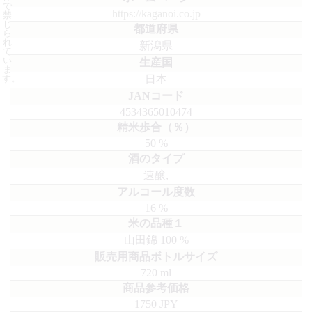
で
https://kaganoi.co.jp
禁
じ
ら
れ
新潟県
て
い
ま
す。
日本
4534365010474
50
%
速醸
,
16
%
山田錦
100
720
ml
1750 JPY