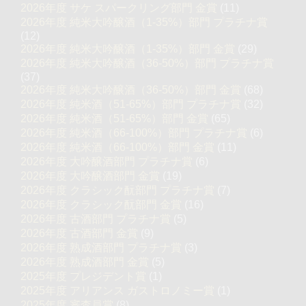
2026年度 サケ スパークリング部門 金賞
(11)
2026年度 純米大吟醸酒（1-35%）部門 プラチナ賞
(12)
2026年度 純米大吟醸酒（1-35%）部門 金賞
(29)
2026年度 純米大吟醸酒（36-50%）部門 プラチナ賞
(37)
2026年度 純米大吟醸酒（36-50%）部門 金賞
(68)
2026年度 純米酒（51-65%）部門 プラチナ賞
(32)
2026年度 純米酒（51-65%）部門 金賞
(65)
2026年度 純米酒（66-100%）部門 プラチナ賞
(6)
2026年度 純米酒（66-100%）部門 金賞
(11)
2026年度 大吟醸酒部門 プラチナ賞
(6)
2026年度 大吟醸酒部門 金賞
(19)
2026年度 クラシック酛部門 プラチナ賞
(7)
2026年度 クラシック酛部門 金賞
(16)
2026年度 古酒部門 プラチナ賞
(5)
2026年度 古酒部門 金賞
(9)
2026年度 熟成酒部門 プラチナ賞
(3)
2026年度 熟成酒部門 金賞
(5)
2025年度 プレジデント賞
(1)
2025年度 アリアンス ガストロノミー賞
(1)
2025年度 審査員賞
(8)