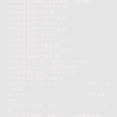
2024年度 二次審査進出本格焼酎・泡盛
(30)
2024年度 芋部門 プラチナ賞
(4)
2024年度 芋部門 金賞
(8)
2024年度 米部門 プラチナ賞
(2)
2024年度 米部門 金賞
(5)
2024年度 麦部門 プラチナ賞
(3)
2024年度 麦部門 金賞
(7)
2024年度 黒糖部門 プラチナ賞
(2)
2024年度 黒糖部門 金賞
(2)
2024年度 泡盛部門 プラチナ賞
(3)
2024年度 泡盛部門 金賞
(7)
2024年度 バラエティー部門 プラチナ賞
(2)
2024年度 バラエティー部門 金賞
(5)
2024年度 樽貯蔵部門 プラチナ賞
(3)
2024年度 樽貯蔵部門 金賞
(6)
2024年度 プレステージ コウジ スピリッツ部門 プラチ
ナ賞
(2)
2024年度 プレステージ コウジ スピリッツ部門 金賞
(4)
2023年度 本格焼酎・泡盛コンクール プレジデント賞
(1)
2023年度 本格焼酎・泡盛コンクール 審査員賞
(8)