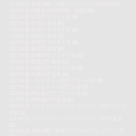
2023年度 本格焼酎・泡盛コンクール 上位銘柄
(16)
2023年度 決勝進出本格焼酎・泡盛
(30)
2023年度 芋部門 プラチナ賞
(4)
2023年度 芋部門 金賞
(9)
2023年度 米部門 プラチナ賞
(4)
2023年度 米部門 金賞
(7)
2023年度 麦部門 プラチナ賞
(3)
2023年度 麦部門 金賞
(6)
2023年度 黒糖部門 プラチナ賞
(1)
2023年度 黒糖部門 金賞
(2)
2023年度 泡盛部門 プラチナ賞
(2)
2023年度 泡盛部門 金賞
(4)
2023年度 バラエティー部門 プラチナ賞
(3)
2023年度 バラエティー部門 金賞
(7)
2023年度 樽貯蔵部門 プラチナ賞
(2)
2023年度 樽貯蔵部門 金賞
(4)
2023年度 プレステージ コウジ スピリッツ部門 プラチ
ナ賞
(1)
2023年度 プレステージ コウジ スピリッツ部門 金賞
(2)
2022年度 本格焼酎・泡盛コンクール プレジデント賞