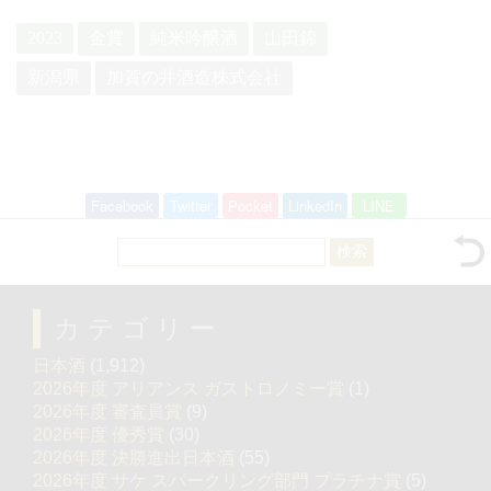
2023
金賞
純米吟醸酒
山田錦
新潟県
加賀の井酒造株式会社
Facebook
Twitter
Pocket
LinkedIn
LINE
検
索:
カテゴリー
日本酒
(1,912)
2026年度 アリアンス ガストロノミー賞
(1)
2026年度 審査員賞
(9)
2026年度 優秀賞
(30)
2026年度 決勝進出日本酒
(55)
2026年度 サケ スパークリング部門 プラチナ賞
(5)