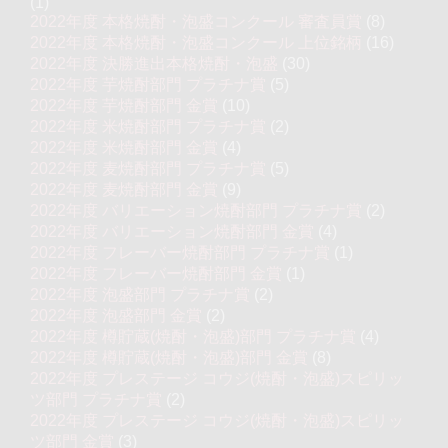
(1)
2022年度 本格焼酎・泡盛コンクール 審査員賞
(8)
2022年度 本格焼酎・泡盛コンクール 上位銘柄
(16)
2022年度 決勝進出本格焼酎・泡盛
(30)
2022年度 芋焼酎部門 プラチナ賞
(5)
2022年度 芋焼酎部門 金賞
(10)
2022年度 米焼酎部門 プラチナ賞
(2)
2022年度 米焼酎部門 金賞
(4)
2022年度 麦焼酎部門 プラチナ賞
(5)
2022年度 麦焼酎部門 金賞
(9)
2022年度 バリエーション焼酎部門 プラチナ賞
(2)
2022年度 バリエーション焼酎部門 金賞
(4)
2022年度 フレーバー焼酎部門 プラチナ賞
(1)
2022年度 フレーバー焼酎部門 金賞
(1)
2022年度 泡盛部門 プラチナ賞
(2)
2022年度 泡盛部門 金賞
(2)
2022年度 樽貯蔵(焼酎・泡盛)部門 プラチナ賞
(4)
2022年度 樽貯蔵(焼酎・泡盛)部門 金賞
(8)
2022年度 プレステージ コウジ(焼酎・泡盛)スピリッ
ツ部門 プラチナ賞
(2)
2022年度 プレステージ コウジ(焼酎・泡盛)スピリッ
ツ部門 金賞
(3)