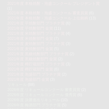
2021年度 本格焼酎・泡盛コンクール プレジデント賞
(1)
2021年度 本格焼酎・泡盛コンクール 審査員賞
(6)
2021年度 本格焼酎・泡盛コンクール 上位銘柄
(13)
2021年度 芋焼酎部門 プラチナ賞
(6)
2021年度 芋焼酎部門 金賞
(11)
2021年度 米焼酎部門 プラチナ賞
(4)
2021年度 米焼酎部門 金賞
(7)
2021年度 麦焼酎部門 プラチナ賞
(3)
2021年度 麦焼酎部門 金賞
(5)
2021年度 黒糖焼酎部門 プラチナ賞
(2)
2021年度 黒糖焼酎部門 金賞
(2)
2021年度 樽貯蔵部門 プラチナ賞
(3)
2021年度 樽貯蔵部門 金賞
(6)
2021年度 泡盛部門 プラチナ賞
(2)
2021年度 泡盛部門 金賞
(3)
リキュール
(88)
2026年度 リキュールコンクール 審査員賞
(2)
2026年度 リキュールコンクール 優秀賞
(6)
2026年度 決勝進出リキュール
(10)
2026年度 梅酒部門 プラチナ賞
(5)