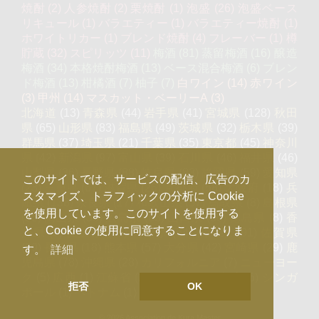
焼酎
(2)
人参焼酎
(2)
栗焼酎
(1)
泡盛
(26)
泡盛ベース
リキュール
(1)
バラエティー
(1)
バラエティー焼酎
(1)
ホワイトリカー
(1)
ブレンド焼酎
(4)
フレーバー
(1)
樽
貯蔵
(32)
スピリッツ
(11)
梅酒
(81)
蒸留梅酒
(16)
醸造
梅酒
(34)
本格焼酎梅酒
(13)
ベース混合梅酒
(6)
ブレン
ド梅酒
(13)
柑橘酒
(7)
柚子
(7)
白ワイン
(14)
赤ワイン
(3)
甲州
(14)
マスカット・ベーリーA
(3)
北海道
(13)
青森県
(44)
岩手県
(41)
宮城県
(128)
秋田
県
(65)
山形県
(83)
福島県
(49)
茨城県
(32)
栃木県
(39)
群馬県
(37)
埼玉県
(21)
千葉県
(35)
東京都
(45)
神奈川
県
(42)
新潟県
(97)
富山県
(39)
石川県
(46)
福井県
(46)
山梨県
(36)
長野県
(88)
岐阜県
(83)
静岡県
(59)
愛知県
このサイトでは、サービスの配信、広告のカ
(23)
三重県
(67)
滋賀県
(26)
京都府
(58)
大阪府
(18)
兵
スタマイズ、トラフィックの分析に Cookie
庫県
(138)
奈良県
(17)
和歌山県
(57)
鳥取県
(8)
島根県
を使用しています。このサイトを使用する
(36)
岡山県
(33)
広島県
(63)
山口県
(30)
徳島県
(8)
香
と、Cookie の使用に同意することになりま
川県
(9)
愛媛県
(32)
高知県
(54)
福岡県
(91)
佐賀県
(69)
長崎県
(18)
熊本県
(57)
大分県
(42)
宮崎県
(29)
鹿
す。
詳細
児島県
(78)
沖縄県
(28)
カリフォルニア
(7)
ニューヨー
ク
(5)
広西
(1)
江蘇省
(2)
フランス
(3)
台湾
(5)
シンガ
拒否
OK
ポール
(1)
ベトナム
(1)
カンボジア
(4)
© 2026 Association de Kura Master