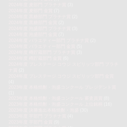
2024年度 麦部門 プラチナ賞
(3)
2024年度 麦部門 金賞
(7)
2024年度 黒糖部門 プラチナ賞
(2)
2024年度 黒糖部門 金賞
(2)
2024年度 泡盛部門 プラチナ賞
(3)
2024年度 泡盛部門 金賞
(7)
2024年度 バラエティー部門 プラチナ賞
(2)
2024年度 バラエティー部門 金賞
(5)
2024年度 樽貯蔵部門 プラチナ賞
(3)
2024年度 樽貯蔵部門 金賞
(6)
2024年度 プレステージ コウジ スピリッツ部門 プラチ
ナ賞
(2)
2024年度 プレステージ コウジ スピリッツ部門 金賞
(4)
2023年度 本格焼酎・泡盛コンクール プレジデント賞
(1)
2023年度 本格焼酎・泡盛コンクール 審査員賞
(8)
2023年度 本格焼酎・泡盛コンクール 上位銘柄
(16)
2023年度 決勝進出本格焼酎・泡盛
(30)
2023年度 芋部門 プラチナ賞
(4)
2023年度 芋部門 金賞
(9)