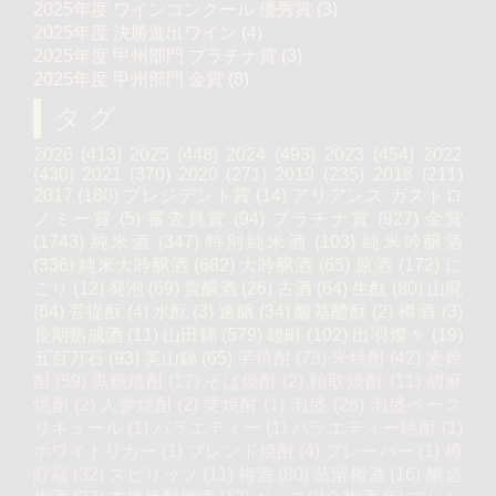
2025年度 ワインコンクール 優秀賞
(3)
2025年度 決勝進出ワイン
(4)
2025年度 甲州部門 プラチナ賞
(3)
2025年度 甲州部門 金賞
(8)
タグ
2026
(413)
2025
(448)
2024
(493)
2023
(454)
2022
(430)
2021
(370)
2020
(271)
2019
(235)
2018
(211)
2017
(180)
プレジデント賞
(14)
アリアンス ガストロ
ノミー賞
(5)
審査員賞
(94)
プラチナ賞
(927)
金賞
(1743)
純米酒
(347)
特別純米酒
(103)
純米吟醸酒
(336)
純米大吟醸酒
(682)
大吟醸酒
(65)
原酒
(172)
に
ごり
(12)
発泡
(69)
貴醸酒
(26)
古酒
(64)
生酛
(80)
山廃
(64)
菩提酛
(4)
水酛
(3)
速醸
(34)
酸基醴酛
(2)
樽酒
(3)
長期熟成酒
(11)
山田錦
(579)
雄町
(102)
出羽燦々
(19)
五百万石
(93)
美山錦
(65)
芋焼酎
(73)
米焼酎
(42)
麦焼
酎
(59)
黒糖焼酎
(17)
そば焼酎
(2)
粕取焼酎
(11)
胡麻
焼酎
(2)
人参焼酎
(2)
栗焼酎
(1)
泡盛
(26)
泡盛ベース
リキュール
(1)
バラエティー
(1)
バラエティー焼酎
(1)
ホワイトリカー
(1)
ブレンド焼酎
(4)
フレーバー
(1)
樽
貯蔵
(32)
スピリッツ
(11)
梅酒
(80)
蒸留梅酒
(16)
醸造