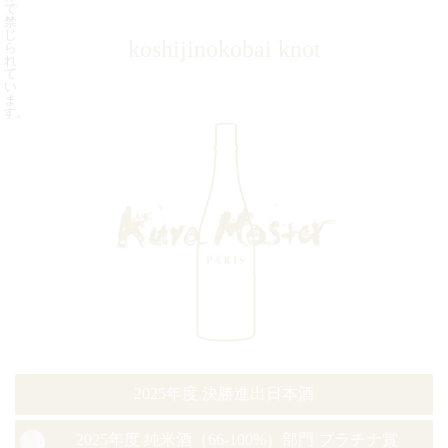
で
禁
じ
koshijinokobai knot
ら
れ
て
い
ま
す。
2025年度 決勝進出日本酒
2025年度 純米酒（66-100%）部門 プラチナ賞