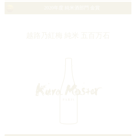
2020年度 純米酒部門 金賞
越路乃紅梅 純米 五百万石