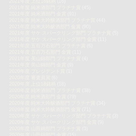
2021年度 上位16銘柄
(16)
2021年度 純米酒部門 プラチナ賞
(45)
2021年度 純米酒部門 金賞
(91)
2021年度 純米大吟醸酒部門 プラチナ賞
(44)
2021年度 純米大吟醸酒部門 金賞
(90)
2021年度 サケ スパークリング部門 プラチナ賞
(5)
2021年度 サケ スパークリング部門 金賞
(11)
2021年度 五百万石部門 プラチナ賞
(6)
2021年度 五百万石部門 金賞
(11)
2021年度 美山錦部門 プラチナ賞
(4)
2021年度 美山錦部門 金賞
(9)
2020年度 プレジデント賞
(1)
2020年度 審査員賞
(6)
2020年度 上位18銘柄
(18)
2020年度 純米酒部門 プラチナ賞
(38)
2020年度 純米酒部門 金賞
(79)
2020年度 純米大吟醸酒部門 プラチナ賞
(34)
2020年度 純米大吟醸酒部門 金賞
(71)
2020年度 サケ スパークリング部門 プラチナ賞
(3)
2020年度 サケ スパークリング部門 金賞
(9)
2020年度 山田錦部門 プラチナ賞
(3)
2020年度 山田錦部門 金賞
(15)