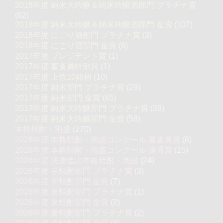
2018年度 純米大吟醸＆純米吟醸酒部門 プラチナ賞
(62)
2018年度 純米大吟醸＆純米吟醸酒部門 金賞
(107)
2018年度 にごり酒部門 プラチナ賞
(3)
2018年度 にごり酒部門 金賞
(6)
2017年度 プレジデント賞
(1)
2017年度 審査員特別賞
(1)
2017年度 上位10銘柄
(10)
2017年度 純米部門 プラチナ賞
(29)
2017年度 純米部門 金賞
(65)
2017年度 純米大吟醸部門 プラチナ賞
(28)
2017年度 純米大吟醸部門 金賞
(58)
本格焼酎・泡盛
(270)
2026年度 本格焼酎・泡盛コンクール 審査員賞
(8)
2026年度 本格焼酎・泡盛コンクール 優秀賞
(15)
2026年度 決勝進出本格焼酎・泡盛
(24)
2026年度 芋焼酎部門 プラチナ賞
(3)
2026年度 芋焼酎部門 金賞
(7)
2026年度 米焼酎部門 プラチナ賞
(1)
2026年度 米焼酎部門 金賞
(2)
2026年度 麦焼酎部門 プラチナ賞
(2)