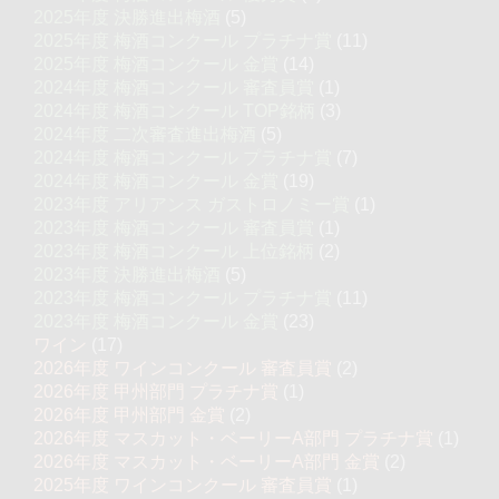
2025年度 決勝進出梅酒
(5)
2025年度 梅酒コンクール プラチナ賞
(11)
2025年度 梅酒コンクール 金賞
(14)
2024年度 梅酒コンクール 審査員賞
(1)
2024年度 梅酒コンクール TOP銘柄
(3)
2024年度 二次審査進出梅酒
(5)
2024年度 梅酒コンクール プラチナ賞
(7)
2024年度 梅酒コンクール 金賞
(19)
2023年度 アリアンス ガストロノミー賞
(1)
2023年度 梅酒コンクール 審査員賞
(1)
2023年度 梅酒コンクール 上位銘柄
(2)
2023年度 決勝進出梅酒
(5)
2023年度 梅酒コンクール プラチナ賞
(11)
2023年度 梅酒コンクール 金賞
(23)
ワイン
(17)
2026年度 ワインコンクール 審査員賞
(2)
2026年度 甲州部門 プラチナ賞
(1)
2026年度 甲州部門 金賞
(2)
2026年度 マスカット・ベーリーA部門 プラチナ賞
(1)
2026年度 マスカット・ベーリーA部門 金賞
(2)
2025年度 ワインコンクール 審査員賞
(1)