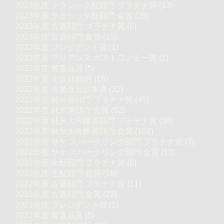
2023年度 クラシック酛部門 プラチナ賞
(13)
2023年度 クラシック酛部門 金賞
(26)
2023年度 古酒部門 プラチナ賞
(8)
2023年度 古酒部門 金賞
(15)
2022年度 プレジデント賞
(1)
2022年度 アリアンス ガストロノミー賞
(1)
2022年度 審査員賞
(5)
2022年度 上位16銘柄
(16)
2022年度 決勝進出日本酒
(32)
2022年度 純米酒部門 プラチナ賞
(45)
2022年度 純米酒部門 金賞
(92)
2022年度 純米大吟醸酒部門 プラチナ賞
(50)
2022年度 純米大吟醸酒部門 金賞
(102)
2022年度 サケ スパークリング部門 プラチナ賞
(7)
2022年度 サケ スパークリング部門 金賞
(13)
2022年度 生酛部門 プラチナ賞
(8)
2022年度 生酛部門 金賞
(16)
2022年度 古酒部門 プラチナ賞
(11)
2022年度 古酒部門 金賞
(22)
2021年度 プレジデント賞
(1)
2021年度 審査員賞
(5)