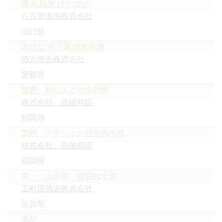
雁木 純米 ひとつび
八百新酒造株式会社
山口県
京ひな 内子座 純米吟醸
酒六酒造株式会社
愛媛県
繁桝 吟のさと純米吟醸
株式会社 高橋商店
福岡県
繁桝 クラシック特別純米酒
株式会社 高橋商店
福岡県
東一 山田錦 特別純米酒
五町田酒造株式会社
佐賀県
萬坊