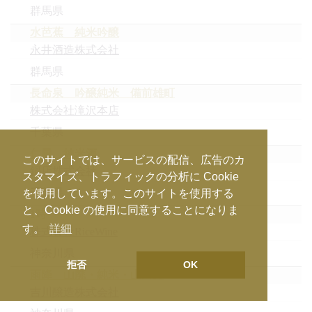
群馬県
水芭蕉 純米吟醸
永井酒造株式会社
群馬県
長命泉 吟醸純米 備前雄町
株式会社滝沢本店
千葉県
仁勇 純米酒
このサイトでは、サービスの配信、広告のカ
鍋店株式会社
スタマイズ、トラフィックの分析に Cookie
千葉県
を使用しています。このサイトを使用する
と、Cookie の使用に同意することになりま
1時
す。
詳細
株式会社RiceWine
神奈川県
拒否
OK
雨降 山廃・純米・山田錦
吉川醸造株式会社