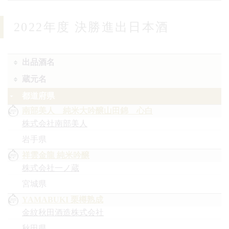
2022年度 決勝進出日本酒
出品酒名
蔵元名
都道府県
南部美人 純米大吟醸山田錦 心白
株式会社南部美人
岩手県
祥雲金龍 純米吟醸
株式会社一ノ蔵
宮城県
YAMABUKI 栗樽熟成
金紋秋田酒造株式会社
秋田県