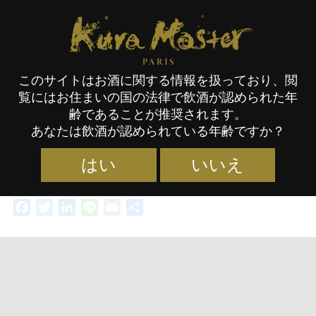
Kura Master Paris
このサイトはお酒に関する情報を扱っており、閲
覧にはお住まいの国の法律で飲酒が認められた年
2022年度 日本酒コンクール 受
齢であることが推奨されます。
あなたは飲酒が認められている年齢ですか？
賞酒発表
はい
いいえ
Facebook
Twitter
LinkedIn
Line
Email
共
有