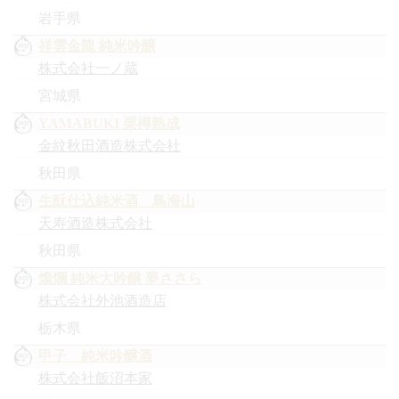
岩手県
祥雲金龍 純米吟醸
株式会社一ノ蔵
宮城県
YAMABUKI 栗樽熟成
金紋秋田酒造株式会社
秋田県
生酛仕込純米酒 鳥海山
天寿酒造株式会社
秋田県
燦爛 純米大吟醸 夢ささら
株式会社外池酒造店
栃木県
甲子 純米吟醸酒
株式会社飯沼本家