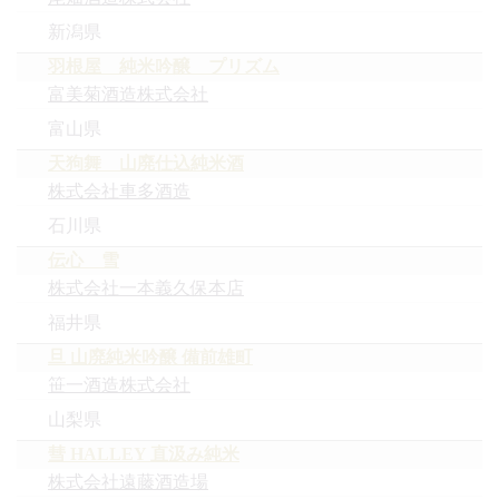
新潟県
羽根屋 純米吟醸 プリズム
富美菊酒造株式会社
富山県
天狗舞 山廃仕込純米酒
株式会社車多酒造
石川県
伝心 雪
株式会社一本義久保本店
福井県
旦 山廃純米吟醸 備前雄町
笹一酒造株式会社
山梨県
彗 HALLEY 直汲み純米
株式会社遠藤酒造場