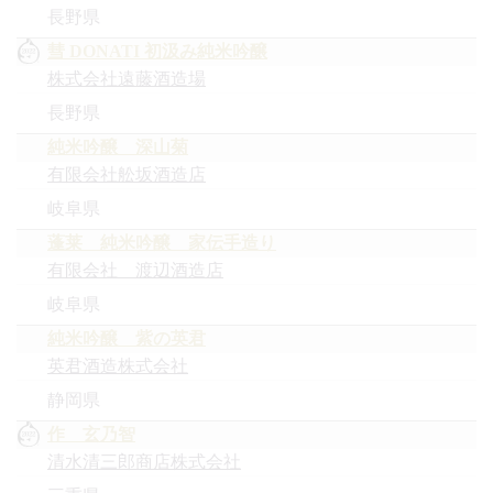
長野県
彗 DONATI 初汲み純米吟醸
株式会社遠藤酒造場
長野県
純米吟醸 深山菊
有限会社舩坂酒造店
岐阜県
蓬莱 純米吟醸 家伝手造り
有限会社 渡辺酒造店
岐阜県
純米吟醸 紫の英君
英君酒造株式会社
静岡県
作 玄乃智
清水清三郎商店株式会社