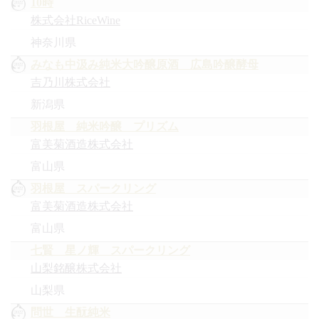
10時
株式会社RiceWine
神奈川県
みなも中汲み純米大吟醸原酒 広島吟醸酵母
吉乃川株式会社
新潟県
羽根屋 純米吟醸 プリズム
富美菊酒造株式会社
富山県
羽根屋 スパークリング
富美菊酒造株式会社
富山県
七賢 星ノ輝 スパークリング
山梨銘醸株式会社
山梨県
問世 生酛純米