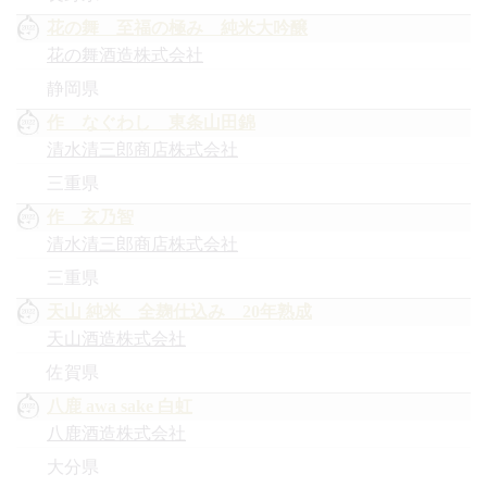
花の舞 至福の極み 純米大吟醸
花の舞酒造株式会社
静岡県
作 なぐわし 東条山田錦
清水清三郎商店株式会社
三重県
作 玄乃智
清水清三郎商店株式会社
三重県
天山 純米 全麹仕込み 20年熟成
天山酒造株式会社
佐賀県
八鹿 awa sake 白虹
八鹿酒造株式会社
大分県