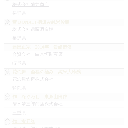
株式会社薄井商店
長野県
彗 DONATI 初汲み純米吟醸
株式会社遠藤酒造場
長野県
達磨正宗 2010年 貴醸造酒
合資会社 白木恒助商店
岐阜県
花の舞 至福の極み 純米大吟醸
花の舞酒造株式会社
静岡県
作 なぐわし 東条山田錦
清水清三郎商店株式会社
三重県
作 玄乃智