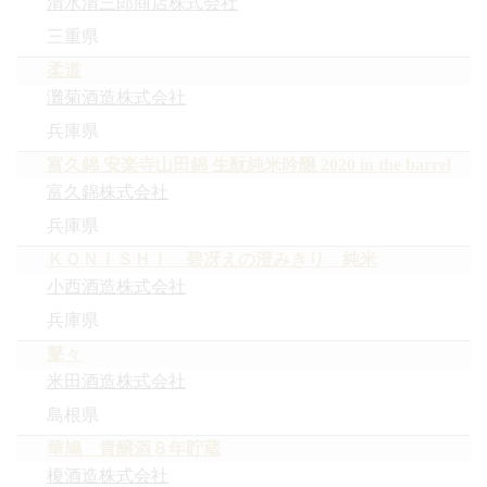
清水清三郎商店株式会社
三重県
柔道
灘菊酒造株式会社
兵庫県
富久錦 安楽寺山田錦 生酛純米吟醸 2020 in the barrel
富久錦株式会社
兵庫県
ＫＯＮＩＳＨＩ 碧冴えの澄みきり 純米
小西酒造株式会社
兵庫県
鼕々
米田酒造株式会社
島根県
華鳩 貴醸酒８年貯蔵
榎酒造株式会社