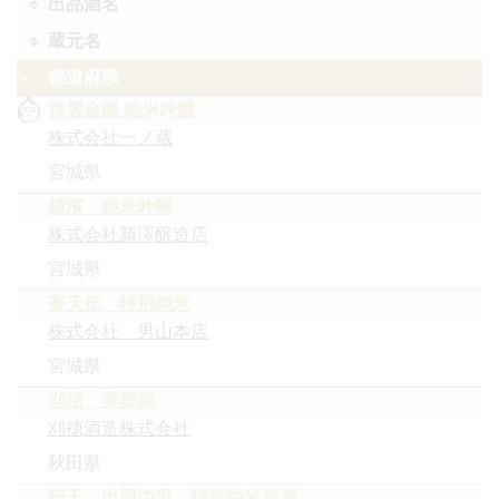
出品酒名
蔵元名
都道府県
祥雲金龍 純米吟醸
株式会社一ノ蔵
宮城県
横濱 純米吟醸
株式会社新澤醸造店
宮城県
蒼天伝 特別純米
株式会社 男山本店
宮城県
刈穂 美郷錦
刈穂酒造株式会社
秋田県
辯天 出羽の里 特別純米原酒