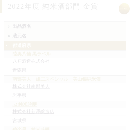
2022年度 純米酒部門 金賞
出品酒名
蔵元名
都道府県
陸奥八仙 黒ラベル
八戸酒造株式会社
青森県
南部美人 雄三スペシャル 美山錦純米酒
株式会社南部美人
岩手県
52 純米吟醸
株式会社新澤醸造店
宮城県
伯楽星 純米吟醸