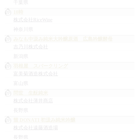
千葉県
10時
株式会社RiceWine
神奈川県
みなも中汲み純米大吟醸原酒 広島吟醸酵母
吉乃川株式会社
新潟県
羽根屋 スパークリング
富美菊酒造株式会社
富山県
問世 生酛純米
株式会社薄井商店
長野県
彗 DONATI 初汲み純米吟醸
株式会社遠藤酒造場
長野県