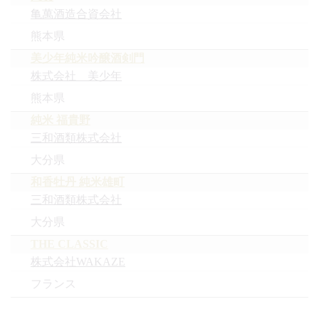
亀萬酒造合資会社
熊本県
美少年純米吟醸酒剣門
株式会社 美少年
熊本県
純米 福貴野
三和酒類株式会社
大分県
和香牡丹 純米雄町
三和酒類株式会社
大分県
THE CLASSIC
株式会社WAKAZE
フランス