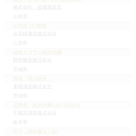
株式会社 後藤酒造店
山形県
出羽桜 ML醗酵
出羽桜酒造株式会社
山形県
紬美人グラン純米吟醸
野村醸造株式会社
茨城県
秀緑 特別純米
来福酒造株式会社
茨城県
四季桜 純米吟醸ARUSHIROI
宇都宮酒造株式会社
栃木県
甲子 純米磨き八割