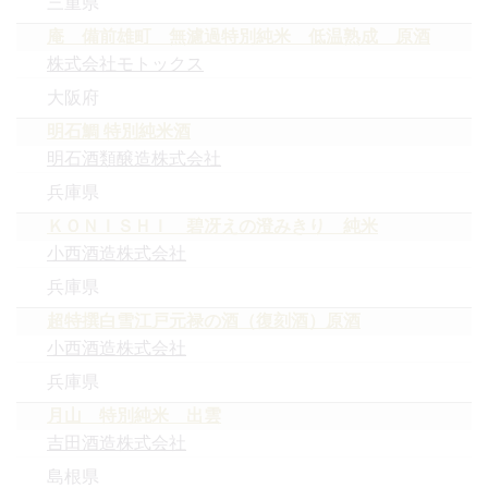
三重県
庵 備前雄町 無濾過特別純米 低温熟成 原酒
株式会社モトックス
大阪府
明石鯛 特別純米酒
明石酒類醸造株式会社
兵庫県
ＫＯＮＩＳＨＩ 碧冴えの澄みきり 純米
小西酒造株式会社
兵庫県
超特撰白雪江戸元禄の酒（復刻酒）原酒
小西酒造株式会社
兵庫県
月山 特別純米 出雲
吉田酒造株式会社
島根県