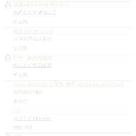
燦爛 純米大吟醸 夢ささら
株式会社外池酒造店
栃木県
菊泉 ひとすじレイ
滝澤酒造株式会社
埼玉県
甲子 純米吟醸酒
株式会社飯沼本家
千葉県
SAKE HUNDRED 百光 別誂 | BYAKKO BESPOKE
株式会社Clear
東京都
2時
株式会社RiceWine
神奈川県