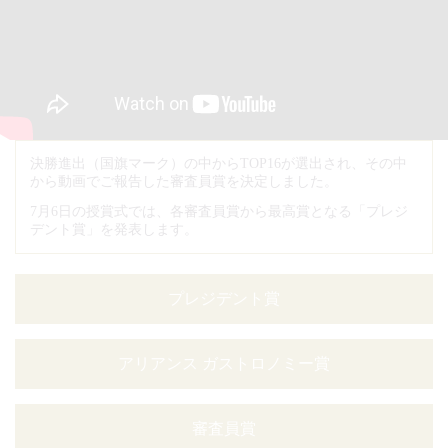
決勝進出（国旗マーク）の中からTOP16が選出され、その中
から動画でご報告した審査員賞を決定しました。
7月6日の授賞式では、各審査員賞から最高賞となる「プレジ
デント賞」を発表します。
プレジデント賞
アリアンス ガストロノミー賞
審査員賞