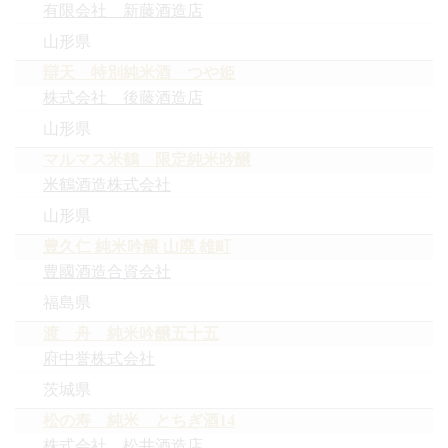
有限会社 新藤酒造店
山形県
辯天 特別純米酒 つや姫
株式会社 後藤酒造店
山形県
マルマス米鶴 限定純米吟醸
米鶴酒造株式会社
山形県
豊久仁 純米吟醸 山廃 雄町
豊國酒造合資会社
福島県
渡 舟 純米吟醸五十五
府中誉株式会社
茨城県
松の寿 純米 とちぎ酒14
株式会社 松井酒造店