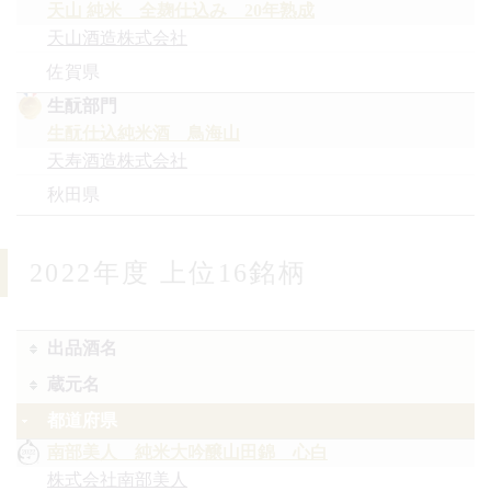
天山 純米 全麹仕込み 20年熟成
天山酒造株式会社
佐賀県
生酛
生酛仕込純米酒 鳥海山
天寿酒造株式会社
秋田県
2022年度 上位16銘柄
出品酒名
蔵元名
都道府県
南部美人 純米大吟醸山田錦 心白
株式会社南部美人