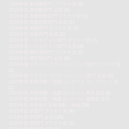
2026年度 麦焼酎部門 プラチナ賞
(2)
2026年度 麦焼酎部門 金賞
(4)
2026年度 黒糖焼酎部門 プラチナ賞
(1)
2026年度 黒糖焼酎部門 金賞
(1)
2026年度 泡盛部門 プラチナ賞
(1)
2026年度 泡盛部門 金賞
(2)
2026年度 バラエティー部門 プラチナ賞
(3)
2026年度 バラエティー部門 金賞
(4)
2026年度 樽貯蔵部門 プラチナ賞
(2)
2026年度 樽貯蔵部門 金賞
(3)
2026年度 クラフト コウジ スピリッツ部門 プラチナ賞
(1)
2026年度 クラフト コウジ スピリッツ部門 金賞
(2)
2025年度 本格焼酎・泡盛コンクール プレジデント賞
(1)
2025年度 本格焼酎・泡盛コンクール 審査員賞
(8)
2025年度 本格焼酎・泡盛コンクール 優秀賞
(17)
2025年度 決勝進出本格焼酎・泡盛
(28)
2025年度 芋部門 プラチナ賞
(4)
2025年度 芋部門 金賞
(10)
2025年度 米部門 プラチナ賞
(2)