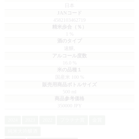
日本
4582103462719
1
%
速醸
,
16.0
%
国産米
100
500
ml
350000 JPY
2024
2023
2022
プラチナ賞
金賞
純米大吟醸酒