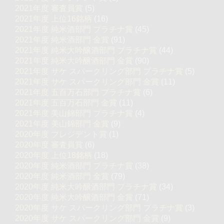
2021年度 審査員賞
(5)
2021年度 上位16銘柄
(16)
2021年度 純米酒部門 プラチナ賞
(45)
2021年度 純米酒部門 金賞
(91)
2021年度 純米大吟醸酒部門 プラチナ賞
(44)
2021年度 純米大吟醸酒部門 金賞
(90)
2021年度 サケ スパークリング部門 プラチナ賞
(5)
2021年度 サケ スパークリング部門 金賞
(11)
2021年度 五百万石部門 プラチナ賞
(6)
2021年度 五百万石部門 金賞
(11)
2021年度 美山錦部門 プラチナ賞
(4)
2021年度 美山錦部門 金賞
(9)
2020年度 プレジデント賞
(1)
2020年度 審査員賞
(6)
2020年度 上位18銘柄
(18)
2020年度 純米酒部門 プラチナ賞
(38)
2020年度 純米酒部門 金賞
(79)
2020年度 純米大吟醸酒部門 プラチナ賞
(34)
2020年度 純米大吟醸酒部門 金賞
(71)
2020年度 サケ スパークリング部門 プラチナ賞
(3)
2020年度 サケ スパークリング部門 金賞
(9)