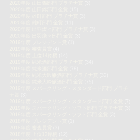
2020年度 山田錦部門 プラチナ賞
(3)
2020年度 山田錦部門 金賞
(15)
2020年度 雄町部門 プラチナ賞
(3)
2020年度 雄町部門 金賞
(11)
2020年度 出羽燦々部門 プラチナ賞
(3)
2020年度 出羽燦々部門 金賞
(3)
2019年度 プレジデント賞
(1)
2019年度 審査員賞
(4)
2019年度 上位14銘柄
(14)
2019年度 純米酒部門 プラチナ賞
(34)
2019年度 純米酒部門 金賞
(78)
2019年度 純米大吟醸酒部門 プラチナ賞
(32)
2019年度 純米大吟醸酒部門 金賞
(75)
2019年度 スパークリング・スタンダード部門 プラチ
ナ賞
(3)
2019年度 スパークリング・スタンダード部門 金賞
(7)
2019年度 スパークリング・ソフト部門 プラチナ賞
(3)
2019年度 スパークリング・ソフト部門 金賞
(3)
2018年度 プレジデント賞
(1)
2018年度 審査員賞
(3)
2018年度 上位12銘柄
(12)