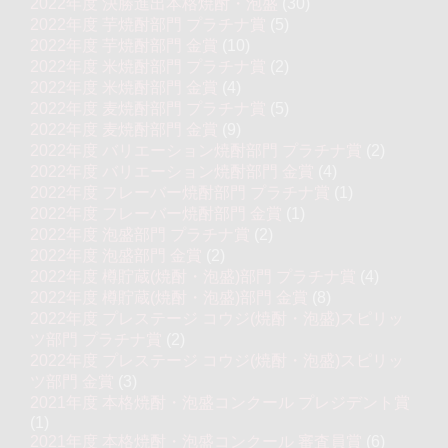
2022年度 決勝進出本格焼酎・泡盛
(30)
2022年度 芋焼酎部門 プラチナ賞
(5)
2022年度 芋焼酎部門 金賞
(10)
2022年度 米焼酎部門 プラチナ賞
(2)
2022年度 米焼酎部門 金賞
(4)
2022年度 麦焼酎部門 プラチナ賞
(5)
2022年度 麦焼酎部門 金賞
(9)
2022年度 バリエーション焼酎部門 プラチナ賞
(2)
2022年度 バリエーション焼酎部門 金賞
(4)
2022年度 フレーバー焼酎部門 プラチナ賞
(1)
2022年度 フレーバー焼酎部門 金賞
(1)
2022年度 泡盛部門 プラチナ賞
(2)
2022年度 泡盛部門 金賞
(2)
2022年度 樽貯蔵(焼酎・泡盛)部門 プラチナ賞
(4)
2022年度 樽貯蔵(焼酎・泡盛)部門 金賞
(8)
2022年度 プレステージ コウジ(焼酎・泡盛)スピリッ
ツ部門 プラチナ賞
(2)
2022年度 プレステージ コウジ(焼酎・泡盛)スピリッ
ツ部門 金賞
(3)
2021年度 本格焼酎・泡盛コンクール プレジデント賞
(1)
2021年度 本格焼酎・泡盛コンクール 審査員賞
(6)