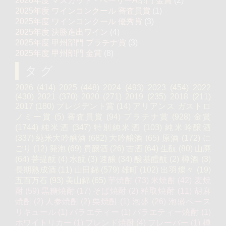
2026年度 マスカット・ベーリーA部門 金賞
(2)
2025年度 ワインコンクール 審査員賞
(1)
2025年度 ワインコンクール 優秀賞
(3)
2025年度 決勝進出ワイン
(4)
2025年度 甲州部門 プラチナ賞
(3)
2025年度 甲州部門 金賞
(8)
タグ
2026
(414)
2025
(448)
2024
(493)
2023
(454)
2022
(430)
2021
(370)
2020
(271)
2019
(235)
2018
(211)
2017
(180)
プレジデント賞
(14)
アリアンス ガストロ
ノミー賞
(5)
審査員賞
(94)
プラチナ賞
(928)
金賞
(1744)
純米酒
(347)
特別純米酒
(103)
純米吟醸酒
(337)
純米大吟醸酒
(682)
大吟醸酒
(65)
原酒
(172)
に
ごり
(12)
発泡
(69)
貴醸酒
(26)
古酒
(64)
生酛
(80)
山廃
(64)
菩提酛
(4)
水酛
(3)
速醸
(34)
酸基醴酛
(2)
樽酒
(3)
長期熟成酒
(11)
山田錦
(579)
雄町
(102)
出羽燦々
(19)
五百万石
(93)
美山錦
(65)
芋焼酎
(73)
米焼酎
(42)
麦焼
酎
(59)
黒糖焼酎
(17)
そば焼酎
(2)
粕取焼酎
(11)
胡麻
焼酎
(2)
人参焼酎
(2)
栗焼酎
(1)
泡盛
(26)
泡盛ベース
リキュール
(1)
バラエティー
(1)
バラエティー焼酎
(1)
ホワイトリカー
(1)
ブレンド焼酎
(4)
フレーバー
(1)
樽