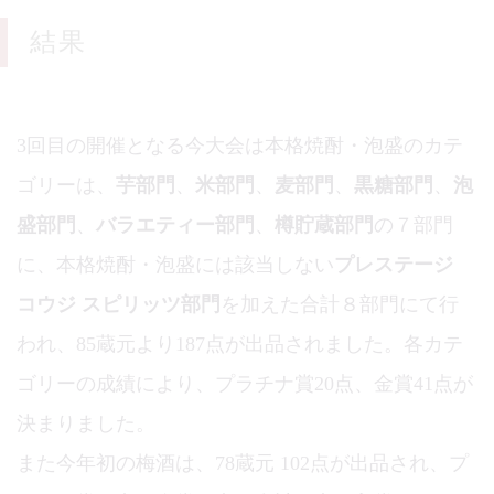
結果
3回目の開催となる今大会は本格焼酎・泡盛のカテ
ゴリーは、
芋部門
、
米部門
、
麦部門
、
黒糖部門
、
泡
盛部門
、
バラエティー部門
、
樽貯蔵部門
の７部門
に、本格焼酎・泡盛には該当しない
プレステージ
コウジ スピリッツ部門
を加えた合計８部門にて行
われ、85蔵元より187点が出品されました。各カテ
ゴリーの成績により、プラチナ賞20点、金賞41点が
決まりました。
また今年初の梅酒は、78蔵元 102点が出品され、プ