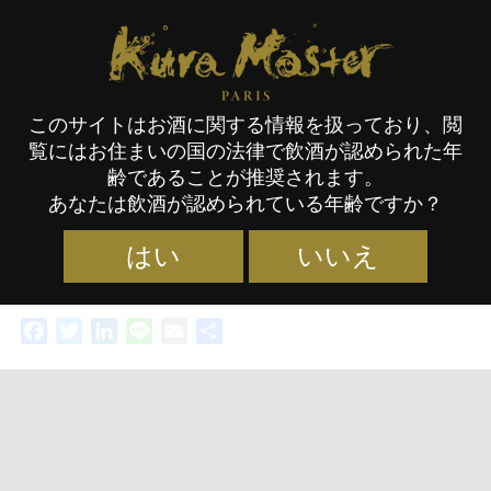
Kura Master Paris
Kura Master
本格焼酎・泡盛・梅酒
このサイトはお酒に関する情報を扱っており、閲
覧にはお住まいの国の法律で飲酒が認められた年
審査会
2023
齢であることが推奨されます。
あなたは飲酒が認められている年齢ですか？
はい
いいえ
Facebook
Twitter
LinkedIn
Line
Email
共
有