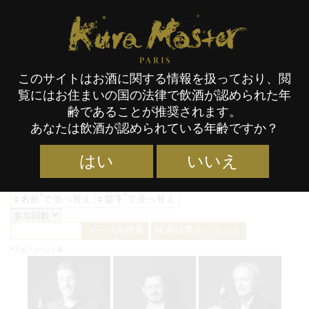
Kura Master Paris
このサイトはお酒に関する情報を扱っており、閲
覧にはお住まいの国の法律で飲酒が認められた年
2020年度 日本酒 審査員 アーカ
齢であることが推奨されます。
あなたは飲酒が認められている年齢ですか？
イブ - Kura Master
はい
いいえ
*
*
名前
で並べ替え
苗字
で並べ替え