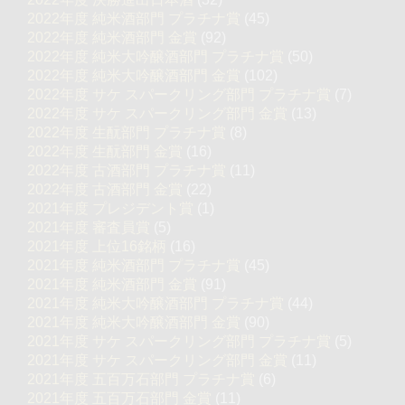
2022年度 純米酒部門 プラチナ賞
(45)
2022年度 純米酒部門 金賞
(92)
2022年度 純米大吟醸酒部門 プラチナ賞
(50)
2022年度 純米大吟醸酒部門 金賞
(102)
2022年度 サケ スパークリング部門 プラチナ賞
(7)
2022年度 サケ スパークリング部門 金賞
(13)
2022年度 生酛部門 プラチナ賞
(8)
2022年度 生酛部門 金賞
(16)
2022年度 古酒部門 プラチナ賞
(11)
2022年度 古酒部門 金賞
(22)
2021年度 プレジデント賞
(1)
2021年度 審査員賞
(5)
2021年度 上位16銘柄
(16)
2021年度 純米酒部門 プラチナ賞
(45)
2021年度 純米酒部門 金賞
(91)
2021年度 純米大吟醸酒部門 プラチナ賞
(44)
2021年度 純米大吟醸酒部門 金賞
(90)
2021年度 サケ スパークリング部門 プラチナ賞
(5)
2021年度 サケ スパークリング部門 金賞
(11)
2021年度 五百万石部門 プラチナ賞
(6)
2021年度 五百万石部門 金賞
(11)