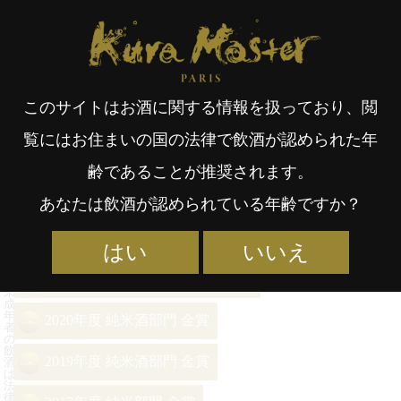
Kura Master Paris
受賞酒検索
受賞蔵元一覧
受賞酒取扱店
Fr
日
このサイトはお酒に関する情報を扱っており、閲
an
本
燦爛 純米吟醸 夢ささら
覧にはお住まいの国の法律で飲酒が認められた年
齢であることが推奨されます。
çai
語
あなたは飲酒が認められている年齢ですか？
2024年度 純米酒部門 金賞
はい
いいえ
s
2023年度 純米酒部門 プラチナ賞
未
成
年
2020年度 純米酒部門 金賞
者
の
飲
2019年度 純米酒部門 金賞
酒
は
法
律