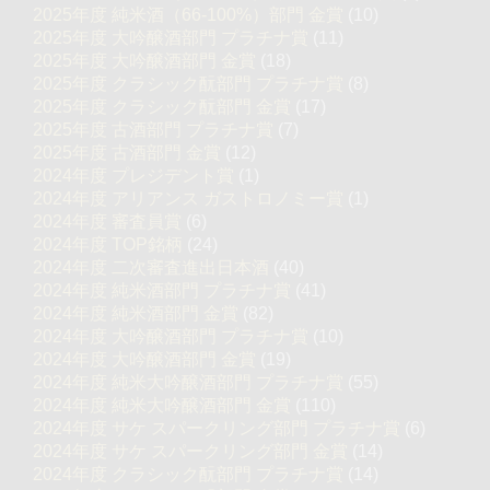
2025年度 純米酒（66-100%）部門 金賞
(10)
2025年度 大吟醸酒部門 プラチナ賞
(11)
2025年度 大吟醸酒部門 金賞
(18)
2025年度 クラシック酛部門 プラチナ賞
(8)
2025年度 クラシック酛部門 金賞
(17)
2025年度 古酒部門 プラチナ賞
(7)
2025年度 古酒部門 金賞
(12)
2024年度 プレジデント賞
(1)
2024年度 アリアンス ガストロノミー賞
(1)
2024年度 審査員賞
(6)
2024年度 TOP銘柄
(24)
2024年度 二次審査進出日本酒
(40)
2024年度 純米酒部門 プラチナ賞
(41)
2024年度 純米酒部門 金賞
(82)
2024年度 大吟醸酒部門 プラチナ賞
(10)
2024年度 大吟醸酒部門 金賞
(19)
2024年度 純米大吟醸酒部門 プラチナ賞
(55)
2024年度 純米大吟醸酒部門 金賞
(110)
2024年度 サケ スパークリング部門 プラチナ賞
(6)
2024年度 サケ スパークリング部門 金賞
(14)
2024年度 クラシック酛部門 プラチナ賞
(14)