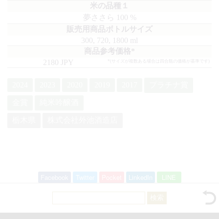
夢ささら
100
300, 720, 1800
ml
2180 JPY
2024
2023
2020
2019
2017
プラチナ賞
金賞
純米吟醸酒
栃木県
株式会社外池酒造店
Facebook
Twitter
Pocket
LinkedIn
LINE
検
索: