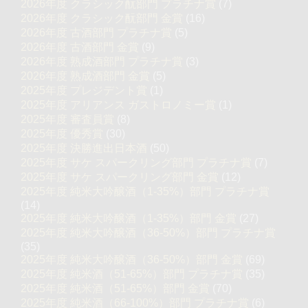
2026年度 クラシック酛部門 プラチナ賞
(7)
2026年度 クラシック酛部門 金賞
(16)
2026年度 古酒部門 プラチナ賞
(5)
2026年度 古酒部門 金賞
(9)
2026年度 熟成酒部門 プラチナ賞
(3)
2026年度 熟成酒部門 金賞
(5)
2025年度 プレジデント賞
(1)
2025年度 アリアンス ガストロノミー賞
(1)
2025年度 審査員賞
(8)
2025年度 優秀賞
(30)
2025年度 決勝進出日本酒
(50)
2025年度 サケ スパークリング部門 プラチナ賞
(7)
2025年度 サケ スパークリング部門 金賞
(12)
2025年度 純米大吟醸酒（1-35%）部門 プラチナ賞
(14)
2025年度 純米大吟醸酒（1-35%）部門 金賞
(27)
2025年度 純米大吟醸酒（36-50%）部門 プラチナ賞
(35)
2025年度 純米大吟醸酒（36-50%）部門 金賞
(69)
2025年度 純米酒（51-65%）部門 プラチナ賞
(35)
2025年度 純米酒（51-65%）部門 金賞
(70)
2025年度 純米酒（66-100%）部門 プラチナ賞
(6)