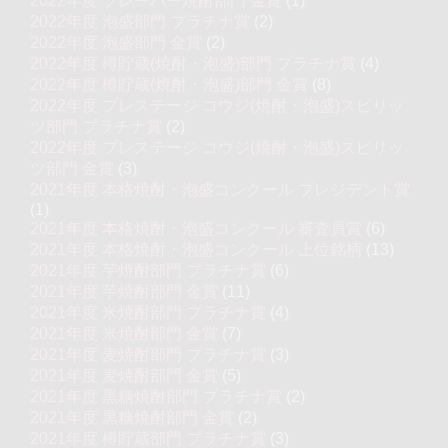
2022年度 フレーバー焼酎部門 金賞
(1)
2022年度 泡盛部門 プラチナ賞
(2)
2022年度 泡盛部門 金賞
(2)
2022年度 樽貯蔵(焼酎・泡盛)部門 プラチナ賞
(4)
2022年度 樽貯蔵(焼酎・泡盛)部門 金賞
(8)
2022年度 プレステージ コウジ(焼酎・泡盛)スピリッ
ツ部門 プラチナ賞
(2)
2022年度 プレステージ コウジ(焼酎・泡盛)スピリッ
ツ部門 金賞
(3)
2021年度 本格焼酎・泡盛コンクール プレジデント賞
(1)
2021年度 本格焼酎・泡盛コンクール 審査員賞
(6)
2021年度 本格焼酎・泡盛コンクール 上位銘柄
(13)
2021年度 芋焼酎部門 プラチナ賞
(6)
2021年度 芋焼酎部門 金賞
(11)
2021年度 米焼酎部門 プラチナ賞
(4)
2021年度 米焼酎部門 金賞
(7)
2021年度 麦焼酎部門 プラチナ賞
(3)
2021年度 麦焼酎部門 金賞
(5)
2021年度 黒糖焼酎部門 プラチナ賞
(2)
2021年度 黒糖焼酎部門 金賞
(2)
2021年度 樽貯蔵部門 プラチナ賞
(3)