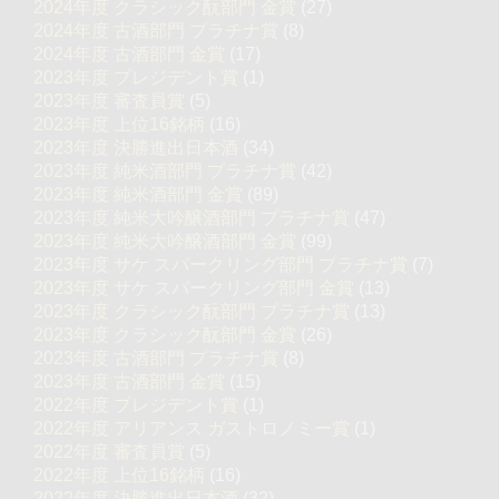
2024年度 クラシック酛部門 金賞
(27)
2024年度 古酒部門 プラチナ賞
(8)
2024年度 古酒部門 金賞
(17)
2023年度 プレジデント賞
(1)
2023年度 審査員賞
(5)
2023年度 上位16銘柄
(16)
2023年度 決勝進出日本酒
(34)
2023年度 純米酒部門 プラチナ賞
(42)
2023年度 純米酒部門 金賞
(89)
2023年度 純米大吟醸酒部門 プラチナ賞
(47)
2023年度 純米大吟醸酒部門 金賞
(99)
2023年度 サケ スパークリング部門 プラチナ賞
(7)
2023年度 サケ スパークリング部門 金賞
(13)
2023年度 クラシック酛部門 プラチナ賞
(13)
2023年度 クラシック酛部門 金賞
(26)
2023年度 古酒部門 プラチナ賞
(8)
2023年度 古酒部門 金賞
(15)
2022年度 プレジデント賞
(1)
2022年度 アリアンス ガストロノミー賞
(1)
2022年度 審査員賞
(5)
2022年度 上位16銘柄
(16)
2022年度 決勝進出日本酒
(32)