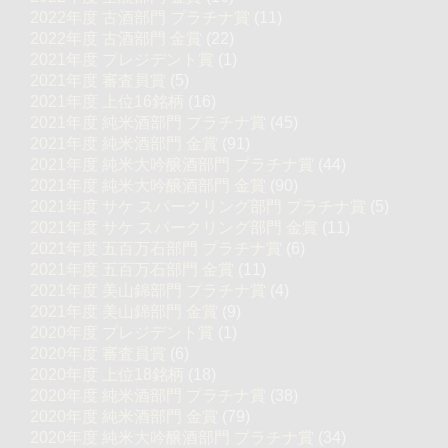
2022年度 古酒部門 プラチナ賞
(11)
2022年度 古酒部門 金賞
(22)
2021年度 プレジデント賞
(1)
2021年度 審査員賞
(5)
2021年度 上位16銘柄
(16)
2021年度 純米酒部門 プラチナ賞
(45)
2021年度 純米酒部門 金賞
(91)
2021年度 純米大吟醸酒部門 プラチナ賞
(44)
2021年度 純米大吟醸酒部門 金賞
(90)
2021年度 サケ スパークリング部門 プラチナ賞
(5)
2021年度 サケ スパークリング部門 金賞
(11)
2021年度 五百万石部門 プラチナ賞
(6)
2021年度 五百万石部門 金賞
(11)
2021年度 美山錦部門 プラチナ賞
(4)
2021年度 美山錦部門 金賞
(9)
2020年度 プレジデント賞
(1)
2020年度 審査員賞
(6)
2020年度 上位18銘柄
(18)
2020年度 純米酒部門 プラチナ賞
(38)
2020年度 純米酒部門 金賞
(79)
2020年度 純米大吟醸酒部門 プラチナ賞
(34)