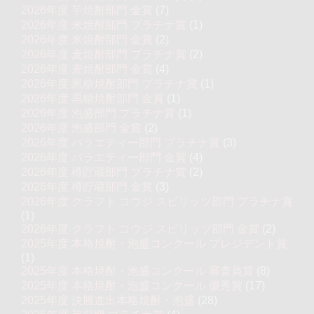
2026年度 芋焼酎部門 金賞
(7)
2026年度 米焼酎部門 プラチナ賞
(1)
2026年度 米焼酎部門 金賞
(2)
2026年度 麦焼酎部門 プラチナ賞
(2)
2026年度 麦焼酎部門 金賞
(4)
2026年度 黒糖焼酎部門 プラチナ賞
(1)
2026年度 黒糖焼酎部門 金賞
(1)
2026年度 泡盛部門 プラチナ賞
(1)
2026年度 泡盛部門 金賞
(2)
2026年度 バラエティー部門 プラチナ賞
(3)
2026年度 バラエティー部門 金賞
(4)
2026年度 樽貯蔵部門 プラチナ賞
(2)
2026年度 樽貯蔵部門 金賞
(3)
2026年度 クラフト コウジ スピリッツ部門 プラチナ賞
(1)
2026年度 クラフト コウジ スピリッツ部門 金賞
(2)
2025年度 本格焼酎・泡盛コンクール プレジデント賞
(1)
2025年度 本格焼酎・泡盛コンクール 審査員賞
(8)
2025年度 本格焼酎・泡盛コンクール 優秀賞
(17)
2025年度 決勝進出本格焼酎・泡盛
(28)