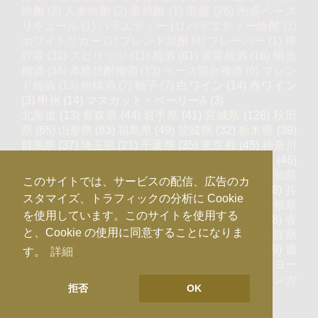
焼酎
(2)
人参焼酎
(2)
栗焼酎
(1)
泡盛
(26)
泡盛ベース
リキュール
(1)
バラエティー
(1)
バラエティー焼酎
(1)
ホワイトリカー
(1)
ブレンド焼酎
(4)
フレーバー
(1)
樽
貯蔵
(32)
スピリッツ
(11)
梅酒
(81)
蒸留梅酒
(16)
醸造
梅酒
(34)
本格焼酎梅酒
(13)
ベース混合梅酒
(6)
ブレン
ド梅酒
(13)
柑橘酒
(7)
柚子
(7)
白ワイン
(14)
赤ワイン
(3)
甲州
(14)
マスカット・ベーリーA
(3)
北海道
(13)
青森県
(44)
岩手県
(41)
宮城県
(128)
秋田
県
(65)
山形県
(83)
福島県
(49)
茨城県
(32)
栃木県
(39)
群馬県
(37)
埼玉県
(21)
千葉県
(35)
東京都
(45)
神奈川
県
(42)
新潟県
(97)
富山県
(39)
石川県
(46)
福井県
(46)
山梨県
(36)
長野県
(88)
岐阜県
(83)
静岡県
(59)
愛知県
このサイトでは、サービスの配信、広告のカ
(23)
三重県
(67)
滋賀県
(26)
京都府
(58)
大阪府
(18)
兵
スタマイズ、トラフィックの分析に Cookie
庫県
(138)
奈良県
(17)
和歌山県
(57)
鳥取県
(8)
島根県
を使用しています。このサイトを使用する
(36)
岡山県
(33)
広島県
(63)
山口県
(30)
徳島県
(8)
香
と、Cookie の使用に同意することになりま
川県
(9)
愛媛県
(32)
高知県
(54)
福岡県
(91)
佐賀県
(69)
長崎県
(18)
熊本県
(57)
大分県
(42)
宮崎県
(29)
鹿
す。
詳細
児島県
(78)
沖縄県
(28)
カリフォルニア
(7)
ニューヨー
ク
(5)
広西
(1)
江蘇省
(2)
フランス
(3)
台湾
(5)
シンガ
拒否
OK
ポール
(1)
ベトナム
(1)
カンボジア
(4)