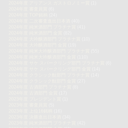
2024年度 アリアンス ガストロノミー賞
(1)
2024年度 審査員賞
(6)
2024年度 TOP銘柄
(24)
2024年度 二次審査進出日本酒
(40)
2024年度 純米酒部門 プラチナ賞
(41)
2024年度 純米酒部門 金賞
(82)
2024年度 大吟醸酒部門 プラチナ賞
(10)
2024年度 大吟醸酒部門 金賞
(19)
2024年度 純米大吟醸酒部門 プラチナ賞
(55)
2024年度 純米大吟醸酒部門 金賞
(110)
2024年度 サケ スパークリング部門 プラチナ賞
(6)
2024年度 サケ スパークリング部門 金賞
(14)
2024年度 クラシック酛部門 プラチナ賞
(14)
2024年度 クラシック酛部門 金賞
(27)
2024年度 古酒部門 プラチナ賞
(8)
2024年度 古酒部門 金賞
(17)
2023年度 プレジデント賞
(1)
2023年度 審査員賞
(5)
2023年度 上位16銘柄
(16)
2023年度 決勝進出日本酒
(34)
2023年度 純米酒部門 プラチナ賞
(42)