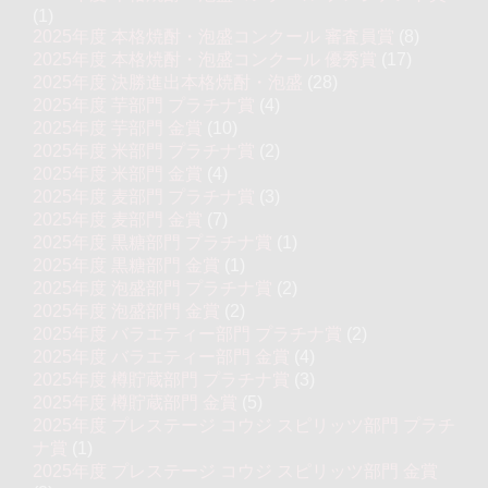
(1)
2025年度 本格焼酎・泡盛コンクール 審査員賞
(8)
2025年度 本格焼酎・泡盛コンクール 優秀賞
(17)
2025年度 決勝進出本格焼酎・泡盛
(28)
2025年度 芋部門 プラチナ賞
(4)
2025年度 芋部門 金賞
(10)
2025年度 米部門 プラチナ賞
(2)
2025年度 米部門 金賞
(4)
2025年度 麦部門 プラチナ賞
(3)
2025年度 麦部門 金賞
(7)
2025年度 黒糖部門 プラチナ賞
(1)
2025年度 黒糖部門 金賞
(1)
2025年度 泡盛部門 プラチナ賞
(2)
2025年度 泡盛部門 金賞
(2)
2025年度 バラエティー部門 プラチナ賞
(2)
2025年度 バラエティー部門 金賞
(4)
2025年度 樽貯蔵部門 プラチナ賞
(3)
2025年度 樽貯蔵部門 金賞
(5)
2025年度 プレステージ コウジ スピリッツ部門 プラチ
ナ賞
(1)
2025年度 プレステージ コウジ スピリッツ部門 金賞