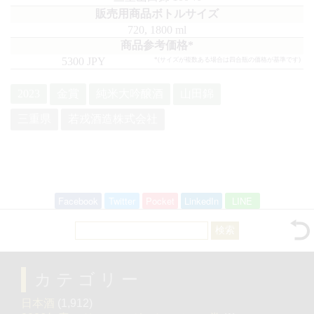
720, 1800
ml
5300 JPY
2023
金賞
純米大吟醸酒
山田錦
三重県
若戎酒造株式会社
Facebook
Twitter
Pocket
LinkedIn
LINE
検
索:
カテゴリー
日本酒
(1,912)