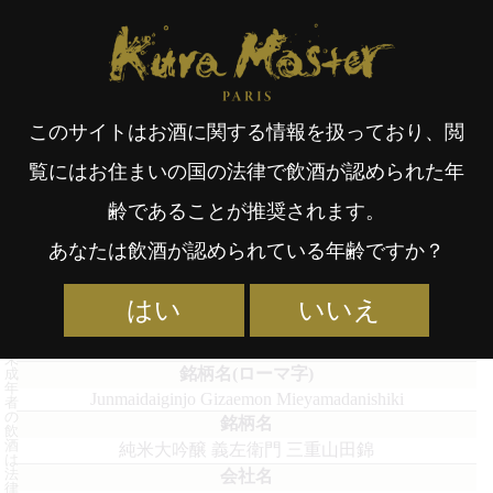
Kura Master Paris
受賞酒検索
受賞蔵元一覧
受賞酒取扱店
Fr
日
このサイトはお酒に関する情報を扱っており、閲
an
本
純米大吟醸 義左衛門 三重山田
覧にはお住まいの国の法律で飲酒が認められた年
錦
齢であることが推奨されます。
çai
語
あなたは飲酒が認められている年齢ですか？
はい
いいえ
s
2023年度 純米大吟醸酒部門 金賞
未
成
年
Junmaidaiginjo Gizaemon Mieyamadanishiki
者
の
飲
酒
純米大吟醸 義左衛門 三重山田錦
は
法
律