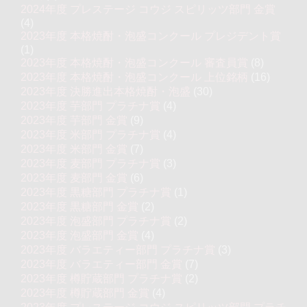
2024年度 プレステージ コウジ スピリッツ部門 金賞
(4)
2023年度 本格焼酎・泡盛コンクール プレジデント賞
(1)
2023年度 本格焼酎・泡盛コンクール 審査員賞
(8)
2023年度 本格焼酎・泡盛コンクール 上位銘柄
(16)
2023年度 決勝進出本格焼酎・泡盛
(30)
2023年度 芋部門 プラチナ賞
(4)
2023年度 芋部門 金賞
(9)
2023年度 米部門 プラチナ賞
(4)
2023年度 米部門 金賞
(7)
2023年度 麦部門 プラチナ賞
(3)
2023年度 麦部門 金賞
(6)
2023年度 黒糖部門 プラチナ賞
(1)
2023年度 黒糖部門 金賞
(2)
2023年度 泡盛部門 プラチナ賞
(2)
2023年度 泡盛部門 金賞
(4)
2023年度 バラエティー部門 プラチナ賞
(3)
2023年度 バラエティー部門 金賞
(7)
2023年度 樽貯蔵部門 プラチナ賞
(2)
2023年度 樽貯蔵部門 金賞
(4)