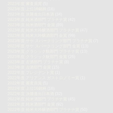
2023年度 審査員賞
(5)
2023年度 上位16銘柄
(16)
2023年度 決勝進出日本酒
(34)
2023年度 純米酒部門 プラチナ賞
(42)
2023年度 純米酒部門 金賞
(89)
2023年度 純米大吟醸酒部門 プラチナ賞
(47)
2023年度 純米大吟醸酒部門 金賞
(99)
2023年度 サケ スパークリング部門 プラチナ賞
(7)
2023年度 サケ スパークリング部門 金賞
(13)
2023年度 クラシック酛部門 プラチナ賞
(13)
2023年度 クラシック酛部門 金賞
(26)
2023年度 古酒部門 プラチナ賞
(8)
2023年度 古酒部門 金賞
(15)
2022年度 プレジデント賞
(1)
2022年度 アリアンス ガストロノミー賞
(1)
2022年度 審査員賞
(5)
2022年度 上位16銘柄
(16)
2022年度 決勝進出日本酒
(32)
2022年度 純米酒部門 プラチナ賞
(45)
2022年度 純米酒部門 金賞
(92)
2022年度 純米大吟醸酒部門 プラチナ賞
(50)