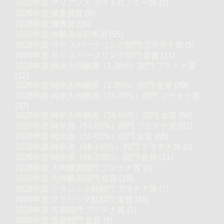
2026年度 アリアンス ガストロノミー賞
(1)
2026年度 審査員賞
(9)
2026年度 優秀賞
(30)
2026年度 決勝進出日本酒
(55)
2026年度 サケ スパークリング部門 プラチナ賞
(5)
2026年度 サケ スパークリング部門 金賞
(11)
2026年度 純米大吟醸酒（1-35%）部門 プラチナ賞
(12)
2026年度 純米大吟醸酒（1-35%）部門 金賞
(29)
2026年度 純米大吟醸酒（36-50%）部門 プラチナ賞
(37)
2026年度 純米大吟醸酒（36-50%）部門 金賞
(68)
2026年度 純米酒（51-65%）部門 プラチナ賞
(32)
2026年度 純米酒（51-65%）部門 金賞
(65)
2026年度 純米酒（66-100%）部門 プラチナ賞
(6)
2026年度 純米酒（66-100%）部門 金賞
(11)
2026年度 大吟醸酒部門 プラチナ賞
(6)
2026年度 大吟醸酒部門 金賞
(19)
2026年度 クラシック酛部門 プラチナ賞
(7)
2026年度 クラシック酛部門 金賞
(16)
2026年度 古酒部門 プラチナ賞
(5)
2026年度 古酒部門 金賞
(9)