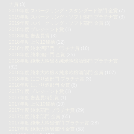
ナ賞
(3)
2019年度 スパークリング・スタンダード部門 金賞
(7)
2019年度 スパークリング・ソフト部門 プラチナ賞
(3)
2019年度 スパークリング・ソフト部門 金賞
(3)
2018年度 プレジデント賞
(1)
2018年度 審査員賞
(3)
2018年度 上位12銘柄
(12)
2018年度 純米酒部門 プラチナ賞
(10)
2018年度 純米酒部門 金賞
(25)
2018年度 純米大吟醸＆純米吟醸酒部門 プラチナ賞
(62)
2018年度 純米大吟醸＆純米吟醸酒部門 金賞
(107)
2018年度 にごり酒部門 プラチナ賞
(3)
2018年度 にごり酒部門 金賞
(6)
2017年度 プレジデント賞
(1)
2017年度 審査員特別賞
(1)
2017年度 上位10銘柄
(10)
2017年度 純米部門 プラチナ賞
(29)
2017年度 純米部門 金賞
(65)
2017年度 純米大吟醸部門 プラチナ賞
(28)
2017年度 純米大吟醸部門 金賞
(58)