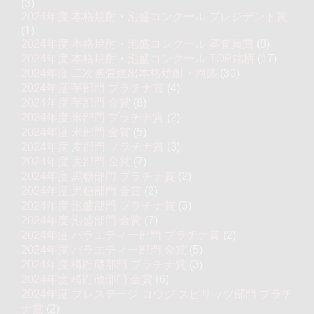
(3)
2024年度 本格焼酎・泡盛コンクール プレジデント賞
(1)
2024年度 本格焼酎・泡盛コンクール 審査員賞
(8)
2024年度 本格焼酎・泡盛コンクール TOP銘柄
(17)
2024年度 二次審査進出本格焼酎・泡盛
(30)
2024年度 芋部門 プラチナ賞
(4)
2024年度 芋部門 金賞
(8)
2024年度 米部門 プラチナ賞
(2)
2024年度 米部門 金賞
(5)
2024年度 麦部門 プラチナ賞
(3)
2024年度 麦部門 金賞
(7)
2024年度 黒糖部門 プラチナ賞
(2)
2024年度 黒糖部門 金賞
(2)
2024年度 泡盛部門 プラチナ賞
(3)
2024年度 泡盛部門 金賞
(7)
2024年度 バラエティー部門 プラチナ賞
(2)
2024年度 バラエティー部門 金賞
(5)
2024年度 樽貯蔵部門 プラチナ賞
(3)
2024年度 樽貯蔵部門 金賞
(6)
2024年度 プレステージ コウジ スピリッツ部門 プラチ
ナ賞
(2)