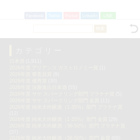
Facebook
Twitter
Pocket
LinkedIn
LINE
検
索:
カテゴリー
日本酒
(1,911)
2026年度 アリアンス ガストロノミー賞
(1)
2026年度 審査員賞
(9)
2026年度 優秀賞
(30)
2026年度 決勝進出日本酒
(55)
2026年度 サケ スパークリング部門 プラチナ賞
(5)
2026年度 サケ スパークリング部門 金賞
(11)
2026年度 純米大吟醸酒（1-35%）部門 プラチナ賞
(12)
2026年度 純米大吟醸酒（1-35%）部門 金賞
(29)
2026年度 純米大吟醸酒（36-50%）部門 プラチナ賞
(37)
2026年度 純米大吟醸酒（36-50%）部門 金賞
(68)