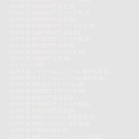
2021年度 米焼酎部門 金賞
(7)
2021年度 麦焼酎部門 プラチナ賞
(3)
2021年度 麦焼酎部門 金賞
(5)
2021年度 黒糖焼酎部門 プラチナ賞
(2)
2021年度 黒糖焼酎部門 金賞
(2)
2021年度 樽貯蔵部門 プラチナ賞
(3)
2021年度 樽貯蔵部門 金賞
(6)
2021年度 泡盛部門 プラチナ賞
(2)
2021年度 泡盛部門 金賞
(3)
リキュール
(87)
2026年度 リキュールコンクール 審査員賞
(2)
2026年度 リキュールコンクール 優秀賞
(6)
2026年度 決勝進出リキュール
(9)
2026年度 梅酒部門 プラチナ賞
(4)
2026年度 梅酒部門 金賞
(11)
2026年度 柑橘酒部門 プラチナ賞
(2)
2026年度 柑橘酒部門 金賞
(5)
2025年度 梅酒コンクール 審査員賞
(1)
2025年度 梅酒コンクール 優秀賞
(3)
2025年度 決勝進出梅酒
(5)
2025年度 梅酒コンクール プラチナ賞
(11)