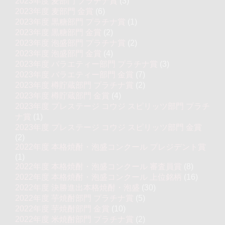
2023年度 麦部門 プラチナ賞
(3)
2023年度 麦部門 金賞
(6)
2023年度 黒糖部門 プラチナ賞
(1)
2023年度 黒糖部門 金賞
(2)
2023年度 泡盛部門 プラチナ賞
(2)
2023年度 泡盛部門 金賞
(4)
2023年度 バラエティー部門 プラチナ賞
(3)
2023年度 バラエティー部門 金賞
(7)
2023年度 樽貯蔵部門 プラチナ賞
(2)
2023年度 樽貯蔵部門 金賞
(4)
2023年度 プレステージ コウジ スピリッツ部門 プラチ
ナ賞
(1)
2023年度 プレステージ コウジ スピリッツ部門 金賞
(2)
2022年度 本格焼酎・泡盛コンクール プレジデント賞
(1)
2022年度 本格焼酎・泡盛コンクール 審査員賞
(8)
2022年度 本格焼酎・泡盛コンクール 上位銘柄
(16)
2022年度 決勝進出本格焼酎・泡盛
(30)
2022年度 芋焼酎部門 プラチナ賞
(5)
2022年度 芋焼酎部門 金賞
(10)
2022年度 米焼酎部門 プラチナ賞
(2)