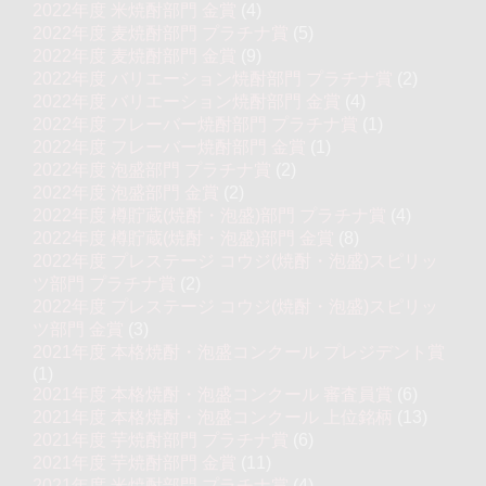
2022年度 米焼酎部門 金賞
(4)
2022年度 麦焼酎部門 プラチナ賞
(5)
2022年度 麦焼酎部門 金賞
(9)
2022年度 バリエーション焼酎部門 プラチナ賞
(2)
2022年度 バリエーション焼酎部門 金賞
(4)
2022年度 フレーバー焼酎部門 プラチナ賞
(1)
2022年度 フレーバー焼酎部門 金賞
(1)
2022年度 泡盛部門 プラチナ賞
(2)
2022年度 泡盛部門 金賞
(2)
2022年度 樽貯蔵(焼酎・泡盛)部門 プラチナ賞
(4)
2022年度 樽貯蔵(焼酎・泡盛)部門 金賞
(8)
2022年度 プレステージ コウジ(焼酎・泡盛)スピリッ
ツ部門 プラチナ賞
(2)
2022年度 プレステージ コウジ(焼酎・泡盛)スピリッ
ツ部門 金賞
(3)
2021年度 本格焼酎・泡盛コンクール プレジデント賞
(1)
2021年度 本格焼酎・泡盛コンクール 審査員賞
(6)
2021年度 本格焼酎・泡盛コンクール 上位銘柄
(13)
2021年度 芋焼酎部門 プラチナ賞
(6)
2021年度 芋焼酎部門 金賞
(11)
2021年度 米焼酎部門 プラチナ賞
(4)