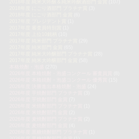
2018年度 純米大吟醸＆純米吟醸酒部門 金賞
(107)
2018年度 にごり酒部門 プラチナ賞
(3)
2018年度 にごり酒部門 金賞
(6)
2017年度 プレジデント賞
(1)
2017年度 審査員特別賞
(1)
2017年度 上位10銘柄
(10)
2017年度 純米部門 プラチナ賞
(29)
2017年度 純米部門 金賞
(65)
2017年度 純米大吟醸部門 プラチナ賞
(28)
2017年度 純米大吟醸部門 金賞
(58)
本格焼酎・泡盛
(270)
2026年度 本格焼酎・泡盛コンクール 審査員賞
(8)
2026年度 本格焼酎・泡盛コンクール 優秀賞
(15)
2026年度 決勝進出本格焼酎・泡盛
(24)
2026年度 芋焼酎部門 プラチナ賞
(3)
2026年度 芋焼酎部門 金賞
(7)
2026年度 米焼酎部門 プラチナ賞
(1)
2026年度 米焼酎部門 金賞
(2)
2026年度 麦焼酎部門 プラチナ賞
(2)
2026年度 麦焼酎部門 金賞
(4)
2026年度 黒糖焼酎部門 プラチナ賞
(1)
2026年度 黒糖焼酎部門 金賞
(1)