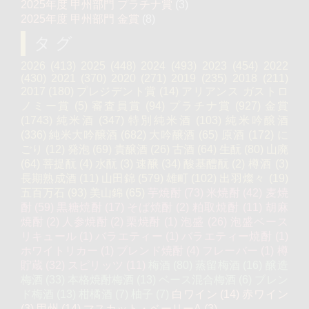
2025年度 甲州部門 プラチナ賞
(3)
2025年度 甲州部門 金賞
(8)
タグ
2026
(413)
2025
(448)
2024
(493)
2023
(454)
2022
(430)
2021
(370)
2020
(271)
2019
(235)
2018
(211)
2017
(180)
プレジデント賞
(14)
アリアンス ガストロ
ノミー賞
(5)
審査員賞
(94)
プラチナ賞
(927)
金賞
(1743)
純米酒
(347)
特別純米酒
(103)
純米吟醸酒
(336)
純米大吟醸酒
(682)
大吟醸酒
(65)
原酒
(172)
に
ごり
(12)
発泡
(69)
貴醸酒
(26)
古酒
(64)
生酛
(80)
山廃
(64)
菩提酛
(4)
水酛
(3)
速醸
(34)
酸基醴酛
(2)
樽酒
(3)
長期熟成酒
(11)
山田錦
(579)
雄町
(102)
出羽燦々
(19)
五百万石
(93)
美山錦
(65)
芋焼酎
(73)
米焼酎
(42)
麦焼
酎
(59)
黒糖焼酎
(17)
そば焼酎
(2)
粕取焼酎
(11)
胡麻
焼酎
(2)
人参焼酎
(2)
栗焼酎
(1)
泡盛
(26)
泡盛ベース
リキュール
(1)
バラエティー
(1)
バラエティー焼酎
(1)
ホワイトリカー
(1)
ブレンド焼酎
(4)
フレーバー
(1)
樽
貯蔵
(32)
スピリッツ
(11)
梅酒
(80)
蒸留梅酒
(16)
醸造
梅酒
(33)
本格焼酎梅酒
(13)
ベース混合梅酒
(6)
ブレン
ド梅酒
(13)
柑橘酒
(7)
柚子
(7)
白ワイン
(14)
赤ワイン
(3)
甲州
(14)
マスカット・ベーリーA
(3)