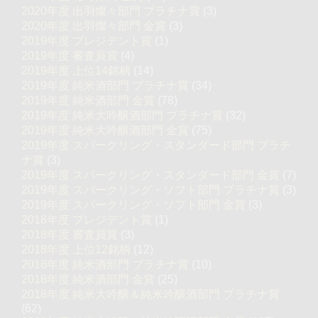
2020年度 出羽燦々部門 プラチナ賞
(3)
2020年度 出羽燦々部門 金賞
(3)
2019年度 プレジデント賞
(1)
2019年度 審査員賞
(4)
2019年度 上位14銘柄
(14)
2019年度 純米酒部門 プラチナ賞
(34)
2019年度 純米酒部門 金賞
(78)
2019年度 純米大吟醸酒部門 プラチナ賞
(32)
2019年度 純米大吟醸酒部門 金賞
(75)
2019年度 スパークリング・スタンダード部門 プラチ
ナ賞
(3)
2019年度 スパークリング・スタンダード部門 金賞
(7)
2019年度 スパークリング・ソフト部門 プラチナ賞
(3)
2019年度 スパークリング・ソフト部門 金賞
(3)
2018年度 プレジデント賞
(1)
2018年度 審査員賞
(3)
2018年度 上位12銘柄
(12)
2018年度 純米酒部門 プラチナ賞
(10)
2018年度 純米酒部門 金賞
(25)
2018年度 純米大吟醸＆純米吟醸酒部門 プラチナ賞
(62)