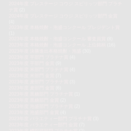
2024年度 プレステージ コウジ スピリッツ部門 プラチ
ナ賞
(2)
2024年度 プレステージ コウジ スピリッツ部門 金賞
(4)
2023年度 本格焼酎・泡盛コンクール プレジデント賞
(1)
2023年度 本格焼酎・泡盛コンクール 審査員賞
(8)
2023年度 本格焼酎・泡盛コンクール 上位銘柄
(16)
2023年度 決勝進出本格焼酎・泡盛
(30)
2023年度 芋部門 プラチナ賞
(4)
2023年度 芋部門 金賞
(9)
2023年度 米部門 プラチナ賞
(4)
2023年度 米部門 金賞
(7)
2023年度 麦部門 プラチナ賞
(3)
2023年度 麦部門 金賞
(6)
2023年度 黒糖部門 プラチナ賞
(1)
2023年度 黒糖部門 金賞
(2)
2023年度 泡盛部門 プラチナ賞
(2)
2023年度 泡盛部門 金賞
(4)
2023年度 バラエティー部門 プラチナ賞
(3)
2023年度 バラエティー部門 金賞
(7)
2023年度 樽貯蔵部門 プラチナ賞
(2)