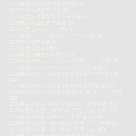
2026年度 古酒部門 プラチナ賞
(5)
2026年度 古酒部門 金賞
(9)
2026年度 熟成酒部門 プラチナ賞
(3)
2026年度 熟成酒部門 金賞
(5)
2025年度 プレジデント賞
(1)
2025年度 アリアンス ガストロノミー賞
(1)
2025年度 審査員賞
(8)
2025年度 優秀賞
(30)
2025年度 決勝進出日本酒
(50)
2025年度 サケ スパークリング部門 プラチナ賞
(7)
2025年度 サケ スパークリング部門 金賞
(12)
2025年度 純米大吟醸酒（1-35%）部門 プラチナ賞
(14)
2025年度 純米大吟醸酒（1-35%）部門 金賞
(27)
2025年度 純米大吟醸酒（36-50%）部門 プラチナ賞
(35)
2025年度 純米大吟醸酒（36-50%）部門 金賞
(69)
2025年度 純米酒（51-65%）部門 プラチナ賞
(35)
2025年度 純米酒（51-65%）部門 金賞
(70)
2025年度 純米酒（66-100%）部門 プラチナ賞
(6)
2025年度 純米酒（66-100%）部門 金賞
(10)
2025年度 大吟醸酒部門 プラチナ賞
(11)