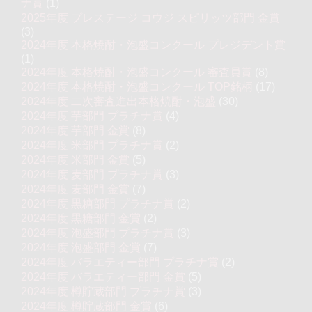
ナ賞
(1)
2025年度 プレステージ コウジ スピリッツ部門 金賞
(3)
2024年度 本格焼酎・泡盛コンクール プレジデント賞
(1)
2024年度 本格焼酎・泡盛コンクール 審査員賞
(8)
2024年度 本格焼酎・泡盛コンクール TOP銘柄
(17)
2024年度 二次審査進出本格焼酎・泡盛
(30)
2024年度 芋部門 プラチナ賞
(4)
2024年度 芋部門 金賞
(8)
2024年度 米部門 プラチナ賞
(2)
2024年度 米部門 金賞
(5)
2024年度 麦部門 プラチナ賞
(3)
2024年度 麦部門 金賞
(7)
2024年度 黒糖部門 プラチナ賞
(2)
2024年度 黒糖部門 金賞
(2)
2024年度 泡盛部門 プラチナ賞
(3)
2024年度 泡盛部門 金賞
(7)
2024年度 バラエティー部門 プラチナ賞
(2)
2024年度 バラエティー部門 金賞
(5)
2024年度 樽貯蔵部門 プラチナ賞
(3)
2024年度 樽貯蔵部門 金賞
(6)