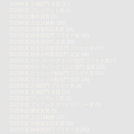
2024年度 古酒部門 金賞
(17)
2023年度 プレジデント賞
(1)
2023年度 審査員賞
(5)
2023年度 上位16銘柄
(16)
2023年度 決勝進出日本酒
(34)
2023年度 純米酒部門 プラチナ賞
(42)
2023年度 純米酒部門 金賞
(89)
2023年度 純米大吟醸酒部門 プラチナ賞
(47)
2023年度 純米大吟醸酒部門 金賞
(99)
2023年度 サケ スパークリング部門 プラチナ賞
(7)
2023年度 サケ スパークリング部門 金賞
(13)
2023年度 クラシック酛部門 プラチナ賞
(13)
2023年度 クラシック酛部門 金賞
(26)
2023年度 古酒部門 プラチナ賞
(8)
2023年度 古酒部門 金賞
(15)
2022年度 プレジデント賞
(1)
2022年度 アリアンス ガストロノミー賞
(1)
2022年度 審査員賞
(5)
2022年度 上位16銘柄
(16)
2022年度 決勝進出日本酒
(32)
2022年度 純米酒部門 プラチナ賞
(45)