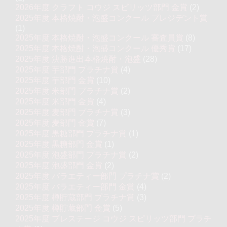
2026年度 クラフト コウジ スピリッツ部門 金賞
(2)
2025年度 本格焼酎・泡盛コンクール プレジデント賞
(1)
2025年度 本格焼酎・泡盛コンクール 審査員賞
(8)
2025年度 本格焼酎・泡盛コンクール 優秀賞
(17)
2025年度 決勝進出本格焼酎・泡盛
(28)
2025年度 芋部門 プラチナ賞
(4)
2025年度 芋部門 金賞
(10)
2025年度 米部門 プラチナ賞
(2)
2025年度 米部門 金賞
(4)
2025年度 麦部門 プラチナ賞
(3)
2025年度 麦部門 金賞
(7)
2025年度 黒糖部門 プラチナ賞
(1)
2025年度 黒糖部門 金賞
(1)
2025年度 泡盛部門 プラチナ賞
(2)
2025年度 泡盛部門 金賞
(2)
2025年度 バラエティー部門 プラチナ賞
(2)
2025年度 バラエティー部門 金賞
(4)
2025年度 樽貯蔵部門 プラチナ賞
(3)
2025年度 樽貯蔵部門 金賞
(5)
2025年度 プレステージ コウジ スピリッツ部門 プラチ