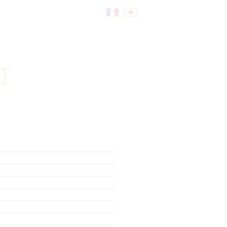
Fr
日
an
本
町
çai
語
s