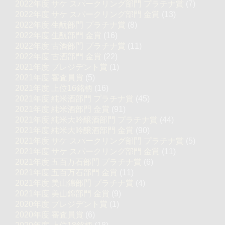
2022年度 サケ スパークリング部門 プラチナ賞
(7)
2022年度 サケ スパークリング部門 金賞
(13)
2022年度 生酛部門 プラチナ賞
(8)
2022年度 生酛部門 金賞
(16)
2022年度 古酒部門 プラチナ賞
(11)
2022年度 古酒部門 金賞
(22)
2021年度 プレジデント賞
(1)
2021年度 審査員賞
(5)
2021年度 上位16銘柄
(16)
2021年度 純米酒部門 プラチナ賞
(45)
2021年度 純米酒部門 金賞
(91)
2021年度 純米大吟醸酒部門 プラチナ賞
(44)
2021年度 純米大吟醸酒部門 金賞
(90)
2021年度 サケ スパークリング部門 プラチナ賞
(5)
2021年度 サケ スパークリング部門 金賞
(11)
2021年度 五百万石部門 プラチナ賞
(6)
2021年度 五百万石部門 金賞
(11)
2021年度 美山錦部門 プラチナ賞
(4)
2021年度 美山錦部門 金賞
(9)
2020年度 プレジデント賞
(1)
2020年度 審査員賞
(6)