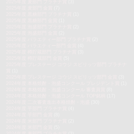
2025年度 麦部門 プラチナ賞
(3)
2025年度 麦部門 金賞
(7)
2025年度 黒糖部門 プラチナ賞
(1)
2025年度 黒糖部門 金賞
(1)
2025年度 泡盛部門 プラチナ賞
(2)
2025年度 泡盛部門 金賞
(2)
2025年度 バラエティー部門 プラチナ賞
(2)
2025年度 バラエティー部門 金賞
(4)
2025年度 樽貯蔵部門 プラチナ賞
(3)
2025年度 樽貯蔵部門 金賞
(5)
2025年度 プレステージ コウジ スピリッツ部門 プラチナ
賞
(1)
2025年度 プレステージ コウジ スピリッツ部門 金賞
(3)
2024年度 本格焼酎・泡盛コンクール プレジデント賞
(1)
2024年度 本格焼酎・泡盛コンクール 審査員賞
(8)
2024年度 本格焼酎・泡盛コンクール TOP銘柄
(17)
2024年度 二次審査進出本格焼酎・泡盛
(30)
2024年度 芋部門 プラチナ賞
(4)
2024年度 芋部門 金賞
(8)
2024年度 米部門 プラチナ賞
(2)
2024年度 米部門 金賞
(5)
2024年度 麦部門 プラチナ賞
(3)