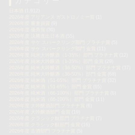
カテゴリー
日本酒
(1,912)
2026年度 アリアンス ガストロノミー賞
(1)
2026年度 審査員賞
(9)
2026年度 優秀賞
(30)
2026年度 決勝進出日本酒
(55)
2026年度 サケ スパークリング部門 プラチナ賞
(5)
2026年度 サケ スパークリング部門 金賞
(11)
2026年度 純米大吟醸酒（1-35%）部門 プラチナ賞
(12)
2026年度 純米大吟醸酒（1-35%）部門 金賞
(29)
2026年度 純米大吟醸酒（36-50%）部門 プラチナ賞
(37)
2026年度 純米大吟醸酒（36-50%）部門 金賞
(68)
2026年度 純米酒（51-65%）部門 プラチナ賞
(32)
2026年度 純米酒（51-65%）部門 金賞
(65)
2026年度 純米酒（66-100%）部門 プラチナ賞
(6)
2026年度 純米酒（66-100%）部門 金賞
(11)
2026年度 大吟醸酒部門 プラチナ賞
(6)
2026年度 大吟醸酒部門 金賞
(19)
2026年度 クラシック酛部門 プラチナ賞
(7)
2026年度 クラシック酛部門 金賞
(16)
2026年度 古酒部門 プラチナ賞
(5)