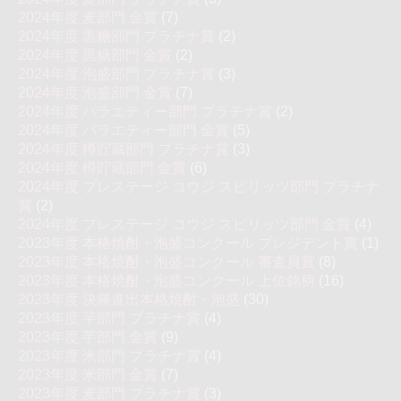
2024年度 麦部門 金賞
(7)
2024年度 黒糖部門 プラチナ賞
(2)
2024年度 黒糖部門 金賞
(2)
2024年度 泡盛部門 プラチナ賞
(3)
2024年度 泡盛部門 金賞
(7)
2024年度 バラエティー部門 プラチナ賞
(2)
2024年度 バラエティー部門 金賞
(5)
2024年度 樽貯蔵部門 プラチナ賞
(3)
2024年度 樽貯蔵部門 金賞
(6)
2024年度 プレステージ コウジ スピリッツ部門 プラチナ
賞
(2)
2024年度 プレステージ コウジ スピリッツ部門 金賞
(4)
2023年度 本格焼酎・泡盛コンクール プレジデント賞
(1)
2023年度 本格焼酎・泡盛コンクール 審査員賞
(8)
2023年度 本格焼酎・泡盛コンクール 上位銘柄
(16)
2023年度 決勝進出本格焼酎・泡盛
(30)
2023年度 芋部門 プラチナ賞
(4)
2023年度 芋部門 金賞
(9)
2023年度 米部門 プラチナ賞
(4)
2023年度 米部門 金賞
(7)
2023年度 麦部門 プラチナ賞
(3)