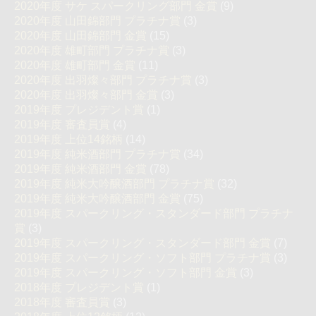
2020年度 サケ スパークリング部門 金賞
(9)
2020年度 山田錦部門 プラチナ賞
(3)
2020年度 山田錦部門 金賞
(15)
2020年度 雄町部門 プラチナ賞
(3)
2020年度 雄町部門 金賞
(11)
2020年度 出羽燦々部門 プラチナ賞
(3)
2020年度 出羽燦々部門 金賞
(3)
2019年度 プレジデント賞
(1)
2019年度 審査員賞
(4)
2019年度 上位14銘柄
(14)
2019年度 純米酒部門 プラチナ賞
(34)
2019年度 純米酒部門 金賞
(78)
2019年度 純米大吟醸酒部門 プラチナ賞
(32)
2019年度 純米大吟醸酒部門 金賞
(75)
2019年度 スパークリング・スタンダード部門 プラチナ
賞
(3)
2019年度 スパークリング・スタンダード部門 金賞
(7)
2019年度 スパークリング・ソフト部門 プラチナ賞
(3)
2019年度 スパークリング・ソフト部門 金賞
(3)
2018年度 プレジデント賞
(1)
2018年度 審査員賞
(3)