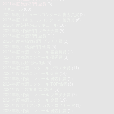
2021年度 泡盛部門 金賞
(3)
リキュール
(88)
2026年度 リキュールコンクール 審査員賞
(2)
2026年度 リキュールコンクール 優秀賞
(6)
2026年度 決勝進出リキュール
(10)
2026年度 梅酒部門 プラチナ賞
(5)
2026年度 梅酒部門 金賞
(11)
2026年度 柑橘酒部門 プラチナ賞
(2)
2026年度 柑橘酒部門 金賞
(5)
2025年度 梅酒コンクール 審査員賞
(1)
2025年度 梅酒コンクール 優秀賞
(3)
2025年度 決勝進出梅酒
(5)
2025年度 梅酒コンクール プラチナ賞
(11)
2025年度 梅酒コンクール 金賞
(14)
2024年度 梅酒コンクール 審査員賞
(1)
2024年度 梅酒コンクール TOP銘柄
(3)
2024年度 二次審査進出梅酒
(5)
2024年度 梅酒コンクール プラチナ賞
(7)
2024年度 梅酒コンクール 金賞
(19)
2023年度 アリアンス ガストロノミー賞
(1)
2023年度 梅酒コンクール 審査員賞
(1)