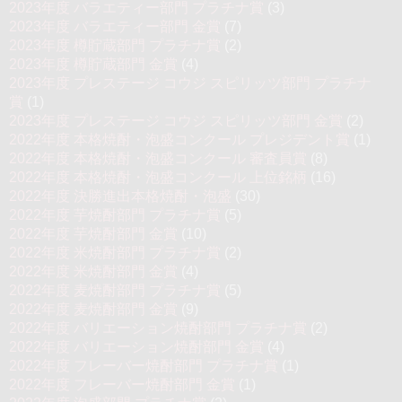
2023年度 バラエティー部門 プラチナ賞
(3)
2023年度 バラエティー部門 金賞
(7)
2023年度 樽貯蔵部門 プラチナ賞
(2)
2023年度 樽貯蔵部門 金賞
(4)
2023年度 プレステージ コウジ スピリッツ部門 プラチナ
賞
(1)
2023年度 プレステージ コウジ スピリッツ部門 金賞
(2)
2022年度 本格焼酎・泡盛コンクール プレジデント賞
(1)
2022年度 本格焼酎・泡盛コンクール 審査員賞
(8)
2022年度 本格焼酎・泡盛コンクール 上位銘柄
(16)
2022年度 決勝進出本格焼酎・泡盛
(30)
2022年度 芋焼酎部門 プラチナ賞
(5)
2022年度 芋焼酎部門 金賞
(10)
2022年度 米焼酎部門 プラチナ賞
(2)
2022年度 米焼酎部門 金賞
(4)
2022年度 麦焼酎部門 プラチナ賞
(5)
2022年度 麦焼酎部門 金賞
(9)
2022年度 バリエーション焼酎部門 プラチナ賞
(2)
2022年度 バリエーション焼酎部門 金賞
(4)
2022年度 フレーバー焼酎部門 プラチナ賞
(1)
2022年度 フレーバー焼酎部門 金賞
(1)