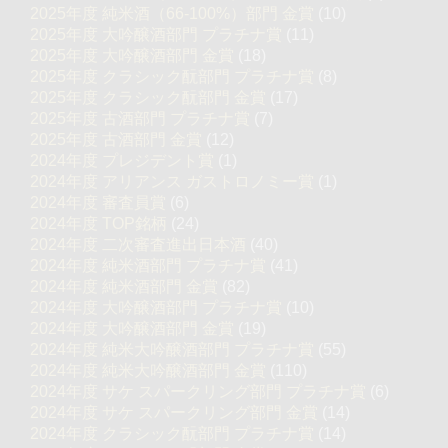
2025年度 純米酒（66-100%）部門 金賞
(10)
2025年度 大吟醸酒部門 プラチナ賞
(11)
2025年度 大吟醸酒部門 金賞
(18)
2025年度 クラシック酛部門 プラチナ賞
(8)
2025年度 クラシック酛部門 金賞
(17)
2025年度 古酒部門 プラチナ賞
(7)
2025年度 古酒部門 金賞
(12)
2024年度 プレジデント賞
(1)
2024年度 アリアンス ガストロノミー賞
(1)
2024年度 審査員賞
(6)
2024年度 TOP銘柄
(24)
2024年度 二次審査進出日本酒
(40)
2024年度 純米酒部門 プラチナ賞
(41)
2024年度 純米酒部門 金賞
(82)
2024年度 大吟醸酒部門 プラチナ賞
(10)
2024年度 大吟醸酒部門 金賞
(19)
2024年度 純米大吟醸酒部門 プラチナ賞
(55)
2024年度 純米大吟醸酒部門 金賞
(110)
2024年度 サケ スパークリング部門 プラチナ賞
(6)
2024年度 サケ スパークリング部門 金賞
(14)
2024年度 クラシック酛部門 プラチナ賞
(14)