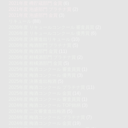
2021年度 樽貯蔵部門 金賞
(6)
2021年度 泡盛部門 プラチナ賞
(2)
2021年度 泡盛部門 金賞
(3)
リキュール
(88)
2026年度 リキュールコンクール 審査員賞
(2)
2026年度 リキュールコンクール 優秀賞
(6)
2026年度 決勝進出リキュール
(10)
2026年度 梅酒部門 プラチナ賞
(5)
2026年度 梅酒部門 金賞
(11)
2026年度 柑橘酒部門 プラチナ賞
(2)
2026年度 柑橘酒部門 金賞
(5)
2025年度 梅酒コンクール 審査員賞
(1)
2025年度 梅酒コンクール 優秀賞
(3)
2025年度 決勝進出梅酒
(5)
2025年度 梅酒コンクール プラチナ賞
(11)
2025年度 梅酒コンクール 金賞
(14)
2024年度 梅酒コンクール 審査員賞
(1)
2024年度 梅酒コンクール TOP銘柄
(3)
2024年度 二次審査進出梅酒
(5)
2024年度 梅酒コンクール プラチナ賞
(7)
2024年度 梅酒コンクール 金賞
(19)