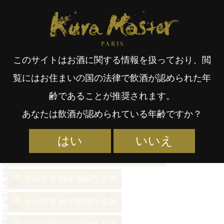
Kura Master Paris
受賞酒検索
受賞蔵元一覧
受賞酒取扱店
Fr
日
このサイトはお酒に関する情報を扱っており、閲
an
本
セトイチ風が吹いたら
覧にはお住まいの国の法律で飲酒が認められた年
齢であることが推奨されます。
çai
語
あなたは飲酒が認められている年齢ですか？
2026年度 純米酒（66-100%）部門 金賞
はい
いいえ
s
2025年度 純米酒（66-100%）部門 金賞
未
成
年
2024年度 純米酒部門 金賞
者
の
飲
2023年度 純米酒部門 金賞
酒
は
法
律