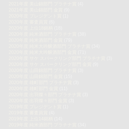
2021年度 美山錦部門 プラチナ賞
(4)
2021年度 美山錦部門 金賞
(9)
2020年度 プレジデント賞
(1)
2020年度 審査員賞
(6)
2020年度 上位18銘柄
(18)
2020年度 純米酒部門 プラチナ賞
(38)
2020年度 純米酒部門 金賞
(79)
2020年度 純米大吟醸酒部門 プラチナ賞
(34)
2020年度 純米大吟醸酒部門 金賞
(71)
2020年度 サケ スパークリング部門 プラチナ賞
(3)
2020年度 サケ スパークリング部門 金賞
(9)
2020年度 山田錦部門 プラチナ賞
(3)
2020年度 山田錦部門 金賞
(15)
2020年度 雄町部門 プラチナ賞
(3)
2020年度 雄町部門 金賞
(11)
2020年度 出羽燦々部門 プラチナ賞
(3)
2020年度 出羽燦々部門 金賞
(3)
2019年度 プレジデント賞
(1)
2019年度 審査員賞
(4)
2019年度 上位14銘柄
(14)
2019年度 純米酒部門 プラチナ賞
(34)