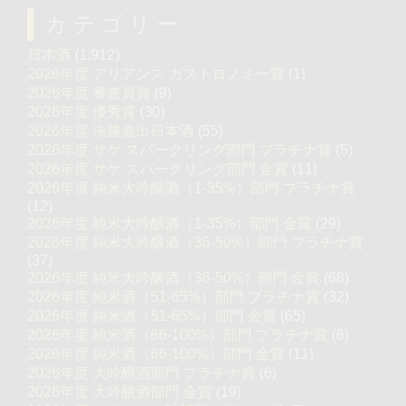
カテゴリー
日本酒
(1,912)
2026年度 アリアンス ガストロノミー賞
(1)
2026年度 審査員賞
(9)
2026年度 優秀賞
(30)
2026年度 決勝進出日本酒
(55)
2026年度 サケ スパークリング部門 プラチナ賞
(5)
2026年度 サケ スパークリング部門 金賞
(11)
2026年度 純米大吟醸酒（1-35%）部門 プラチナ賞
(12)
2026年度 純米大吟醸酒（1-35%）部門 金賞
(29)
2026年度 純米大吟醸酒（36-50%）部門 プラチナ賞
(37)
2026年度 純米大吟醸酒（36-50%）部門 金賞
(68)
2026年度 純米酒（51-65%）部門 プラチナ賞
(32)
2026年度 純米酒（51-65%）部門 金賞
(65)
2026年度 純米酒（66-100%）部門 プラチナ賞
(6)
2026年度 純米酒（66-100%）部門 金賞
(11)
2026年度 大吟醸酒部門 プラチナ賞
(6)
2026年度 大吟醸酒部門 金賞
(19)