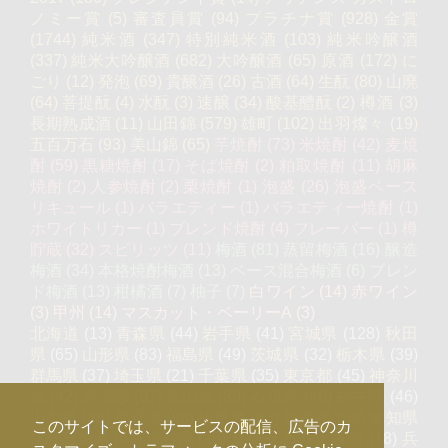
ノミー賞
(5)
審査員賞
(94)
プラチナ賞
(928)
金賞
(1744)
純米酒
(347)
特別純米酒
(103)
純米吟醸酒
(337)
純米大吟醸酒
(682)
大吟醸酒
(65)
原酒
(172)
に
ごり
(12)
発泡
(69)
貴醸酒
(26)
古酒
(64)
生酛
(80)
山廃
(64)
菩提酛
(4)
水酛
(3)
速醸
(34)
酸基醴酛
(2)
樽酒
(3)
長期熟成酒
(11)
山田錦
(579)
雄町
(102)
出羽燦々
(19)
五百万石
(93)
美山錦
(65)
芋焼酎
(73)
米焼酎
(42)
麦焼
酎
(59)
黒糖焼酎
(17)
そば焼酎
(2)
粕取焼酎
(11)
胡麻
焼酎
(2)
人参焼酎
(2)
栗焼酎
(1)
泡盛
(26)
泡盛ベース
リキュール
(1)
バラエティー
(1)
バラエティー焼酎
(1)
ホワイトリカー
(1)
ブレンド焼酎
(4)
フレーバー
(1)
樽
貯蔵
(32)
スピリッツ
(11)
梅酒
(81)
蒸留梅酒
(16)
醸造
梅酒
(34)
本格焼酎梅酒
(13)
ベース混合梅酒
(6)
ブレン
ド梅酒
(13)
柑橘酒
(7)
柚子
(7)
白ワイン
(14)
赤ワイン
(3)
甲州
(14)
マスカット・ベーリーA
(3)
北海道
(13)
青森県
(44)
岩手県
(41)
宮城県
(128)
秋田
県
(65)
山形県
(83)
福島県
(49)
茨城県
(32)
栃木県
(39)
群馬県
(37)
埼玉県
(21)
千葉県
(35)
東京都
(45)
神奈川
県
(42)
新潟県
(97)
富山県
(39)
石川県
(46)
福井県
(46)
山梨県
(36)
長野県
(88)
岐阜県
(83)
静岡県
(59)
愛知県
このサイトでは、サービスの配信、広告のカ
(23)
三重県
(67)
滋賀県
(26)
京都府
(58)
大阪府
(18)
兵