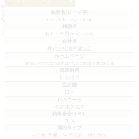
2020年度 純米酒部門 金賞
で
禁
じ
ら
れ
Setoichi Kaze ga Fuitara
て
い
ま
セトイチ風が吹いたら
す。
株式会社瀬戸酒造店
https://setosyuzo.ashigarigo.com/products/248
神奈川県
日本
4580049780287
70
%
その他 速醸、生貯蔵酒、特別純米