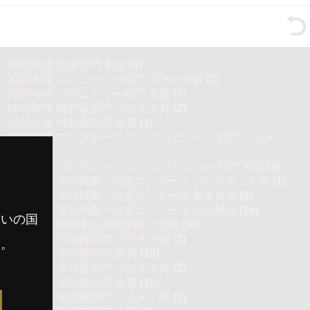
2023年度 泡盛部門 金賞
(4)
2023年度 バラエティー部門 プラチナ賞
(3)
2023年度 バラエティー部門 金賞
(7)
2023年度 樽貯蔵部門 プラチナ賞
(2)
2023年度 樽貯蔵部門 金賞
(4)
2023年度 プレステージ コウジ スピリッツ部門 プラチナ
賞
(1)
2023年度 プレステージ コウジ スピリッツ部門 金賞
(2)
2022年度 本格焼酎・泡盛コンクール プレジデント賞
(1)
2022年度 本格焼酎・泡盛コンクール 審査員賞
(8)
2022年度 本格焼酎・泡盛コンクール 上位銘柄
(16)
まいの国
2022年度 決勝進出本格焼酎・泡盛
(30)
2022年度 芋焼酎部門 プラチナ賞
(5)
す。
2022年度 芋焼酎部門 金賞
(10)
2022年度 米焼酎部門 プラチナ賞
(2)
2022年度 米焼酎部門 金賞
(4)
2022年度 麦焼酎部門 プラチナ賞
(5)