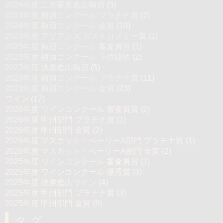
2024年度 二次審査進出梅酒
(5)
2024年度 梅酒コンクール プラチナ賞
(7)
2024年度 梅酒コンクール 金賞
(19)
2023年度 アリアンス ガストロノミー賞
(1)
2023年度 梅酒コンクール 審査員賞
(1)
2023年度 梅酒コンクール 上位銘柄
(2)
2023年度 決勝進出梅酒
(5)
2023年度 梅酒コンクール プラチナ賞
(11)
2023年度 梅酒コンクール 金賞
(23)
ワイン
(17)
2026年度 ワインコンクール 審査員賞
(2)
2026年度 甲州部門 プラチナ賞
(1)
2026年度 甲州部門 金賞
(2)
2026年度 マスカット・ベーリーA部門 プラチナ賞
(1)
2026年度 マスカット・ベーリーA部門 金賞
(2)
2025年度 ワインコンクール 審査員賞
(1)
2025年度 ワインコンクール 優秀賞
(3)
2025年度 決勝進出ワイン
(4)
2025年度 甲州部門 プラチナ賞
(3)
2025年度 甲州部門 金賞
(8)
タグ