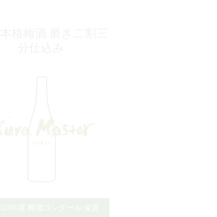
 本格梅酒 磨き二割三
分仕込み
2023年度 梅酒コンクール 金賞