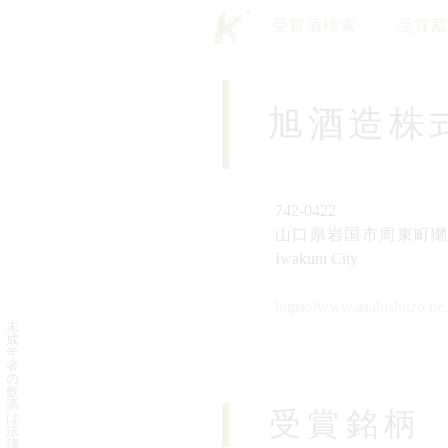
受賞酒検索
受賞蔵
旭酒造株
742-0422
山口県岩国市周東町獺越2167-
Iwakuni City
https://www.asahishuzo.ne.
未
成
年
者
の
飲
酒
受賞銘柄
は
法
律