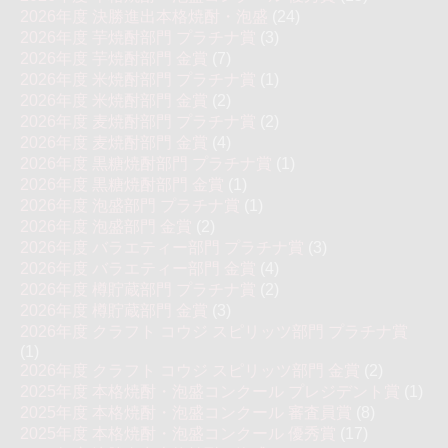
2026年度 決勝進出本格焼酎・泡盛
(24)
2026年度 芋焼酎部門 プラチナ賞
(3)
2026年度 芋焼酎部門 金賞
(7)
2026年度 米焼酎部門 プラチナ賞
(1)
2026年度 米焼酎部門 金賞
(2)
2026年度 麦焼酎部門 プラチナ賞
(2)
2026年度 麦焼酎部門 金賞
(4)
2026年度 黒糖焼酎部門 プラチナ賞
(1)
2026年度 黒糖焼酎部門 金賞
(1)
2026年度 泡盛部門 プラチナ賞
(1)
2026年度 泡盛部門 金賞
(2)
2026年度 バラエティー部門 プラチナ賞
(3)
2026年度 バラエティー部門 金賞
(4)
2026年度 樽貯蔵部門 プラチナ賞
(2)
2026年度 樽貯蔵部門 金賞
(3)
2026年度 クラフト コウジ スピリッツ部門 プラチナ賞
(1)
2026年度 クラフト コウジ スピリッツ部門 金賞
(2)
2025年度 本格焼酎・泡盛コンクール プレジデント賞
(1)
2025年度 本格焼酎・泡盛コンクール 審査員賞
(8)
2025年度 本格焼酎・泡盛コンクール 優秀賞
(17)