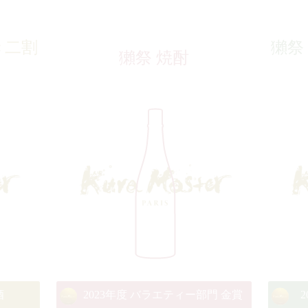
き二割
獺祭
獺祭 焼酎
酒
2023年度 バラエティー部門 金賞