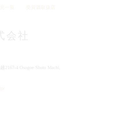
元一覧
受賞酒取扱店
式会社
4 Osogoe Shuto Machi,
jp/