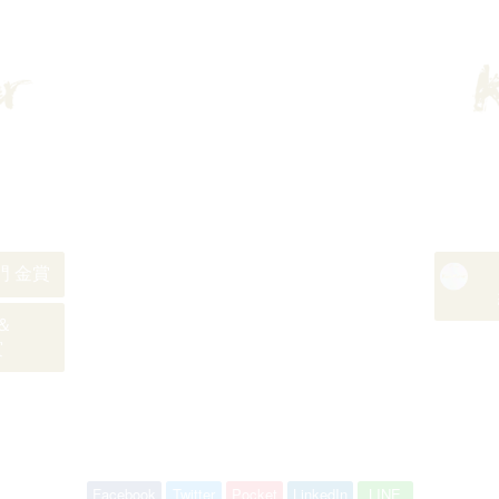
門 金賞
＆
賞
Facebook
Twitter
Pocket
LinkedIn
LINE