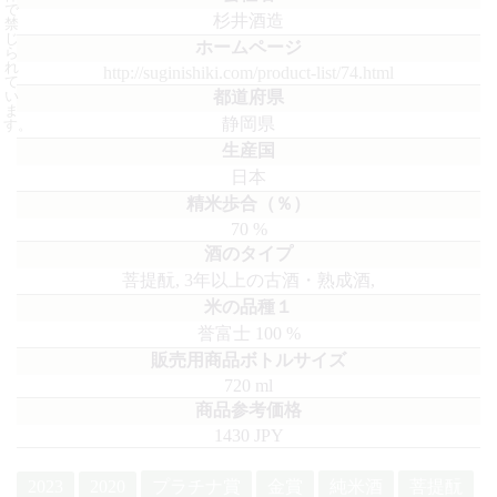
で
杉井酒造
禁
じ
ら
れ
http://suginishiki.com/product-list/74.html
て
い
ま
静岡県
す。
日本
70
%
菩提酛
,
3年以上の古酒・熟成酒
,
誉富士
100
720
ml
1430 JPY
2023
2020
プラチナ賞
金賞
純米酒
菩提酛