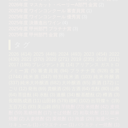
2026年度 マスカット・ベーリーA部門 金賞
(2)
2025年度 ワインコンクール 審査員賞
(1)
2025年度 ワインコンクール 優秀賞
(3)
2025年度 決勝進出ワイン
(4)
2025年度 甲州部門 プラチナ賞
(3)
2025年度 甲州部門 金賞
(8)
タグ
2026
(414)
2025
(448)
2024
(493)
2023
(454)
2022
(430)
2021
(370)
2020
(271)
2019
(235)
2018
(211)
2017
(180)
プレジデント賞
(14)
アリアンス ガストロ
ノミー賞
(5)
審査員賞
(94)
プラチナ賞
(928)
金賞
(1744)
純米酒
(347)
特別純米酒
(103)
純米吟醸酒
(337)
純米大吟醸酒
(682)
大吟醸酒
(65)
原酒
(172)
に
ごり
(12)
発泡
(69)
貴醸酒
(26)
古酒
(64)
生酛
(80)
山廃
(64)
菩提酛
(4)
水酛
(3)
速醸
(34)
酸基醴酛
(2)
樽酒
(3)
長期熟成酒
(11)
山田錦
(579)
雄町
(102)
出羽燦々
(19)
五百万石
(93)
美山錦
(65)
芋焼酎
(73)
米焼酎
(42)
麦焼
酎
(59)
黒糖焼酎
(17)
そば焼酎
(2)
粕取焼酎
(11)
胡麻
焼酎
(2)
人参焼酎
(2)
栗焼酎
(1)
泡盛
(26)
泡盛ベース
リキュール
(1)
バラエティー
(1)
バラエティー焼酎
(1)