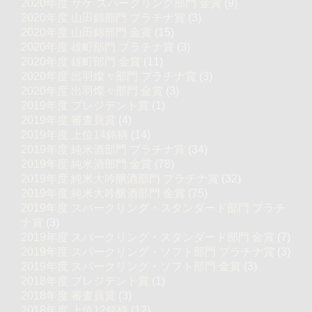
2020年度 サケ スパークリング部門 金賞
(9)
2020年度 山田錦部門 プラチナ賞
(3)
2020年度 山田錦部門 金賞
(15)
2020年度 雄町部門 プラチナ賞
(3)
2020年度 雄町部門 金賞
(11)
2020年度 出羽燦々部門 プラチナ賞
(3)
2020年度 出羽燦々部門 金賞
(3)
2019年度 プレジデント賞
(1)
2019年度 審査員賞
(4)
2019年度 上位14銘柄
(14)
2019年度 純米酒部門 プラチナ賞
(34)
2019年度 純米酒部門 金賞
(78)
2019年度 純米大吟醸酒部門 プラチナ賞
(32)
2019年度 純米大吟醸酒部門 金賞
(75)
2019年度 スパークリング・スタンダード部門 プラチ
ナ賞
(3)
2019年度 スパークリング・スタンダード部門 金賞
(7)
2019年度 スパークリング・ソフト部門 プラチナ賞
(3)
2019年度 スパークリング・ソフト部門 金賞
(3)
2018年度 プレジデント賞
(1)
2018年度 審査員賞
(3)
2018年度 上位12銘柄
(12)