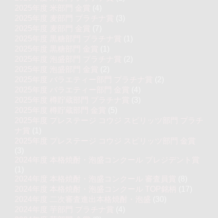
2025年度 米部門 金賞
(4)
2025年度 麦部門 プラチナ賞
(3)
2025年度 麦部門 金賞
(7)
2025年度 黒糖部門 プラチナ賞
(1)
2025年度 黒糖部門 金賞
(1)
2025年度 泡盛部門 プラチナ賞
(2)
2025年度 泡盛部門 金賞
(2)
2025年度 バラエティー部門 プラチナ賞
(2)
2025年度 バラエティー部門 金賞
(4)
2025年度 樽貯蔵部門 プラチナ賞
(3)
2025年度 樽貯蔵部門 金賞
(5)
2025年度 プレステージ コウジ スピリッツ部門 プラチ
ナ賞
(1)
2025年度 プレステージ コウジ スピリッツ部門 金賞
(3)
2024年度 本格焼酎・泡盛コンクール プレジデント賞
(1)
2024年度 本格焼酎・泡盛コンクール 審査員賞
(8)
2024年度 本格焼酎・泡盛コンクール TOP銘柄
(17)
2024年度 二次審査進出本格焼酎・泡盛
(30)
2024年度 芋部門 プラチナ賞
(4)