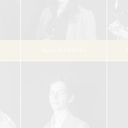
マリーヌ・フロレンザ
Marine FLORENZA