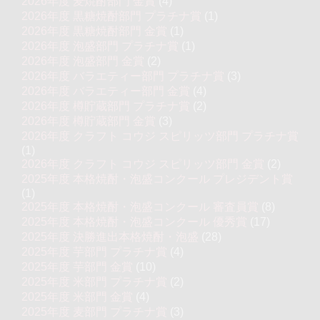
2026年度 麦焼酎部門 金賞
(4)
2026年度 黒糖焼酎部門 プラチナ賞
(1)
2026年度 黒糖焼酎部門 金賞
(1)
2026年度 泡盛部門 プラチナ賞
(1)
2026年度 泡盛部門 金賞
(2)
2026年度 バラエティー部門 プラチナ賞
(3)
2026年度 バラエティー部門 金賞
(4)
2026年度 樽貯蔵部門 プラチナ賞
(2)
2026年度 樽貯蔵部門 金賞
(3)
2026年度 クラフト コウジ スピリッツ部門 プラチナ賞
(1)
2026年度 クラフト コウジ スピリッツ部門 金賞
(2)
2025年度 本格焼酎・泡盛コンクール プレジデント賞
(1)
2025年度 本格焼酎・泡盛コンクール 審査員賞
(8)
2025年度 本格焼酎・泡盛コンクール 優秀賞
(17)
2025年度 決勝進出本格焼酎・泡盛
(28)
2025年度 芋部門 プラチナ賞
(4)
2025年度 芋部門 金賞
(10)
2025年度 米部門 プラチナ賞
(2)
2025年度 米部門 金賞
(4)
2025年度 麦部門 プラチナ賞
(3)