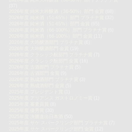
(37)
2026年度 純米大吟醸酒（36-50%）部門 金賞
(68)
2026年度 純米酒（51-65%）部門 プラチナ賞
(32)
2026年度 純米酒（51-65%）部門 金賞
(65)
2026年度 純米酒（66-100%）部門 プラチナ賞
(6)
2026年度 純米酒（66-100%）部門 金賞
(11)
2026年度 大吟醸酒部門 プラチナ賞
(6)
2026年度 大吟醸酒部門 金賞
(19)
2026年度 クラシック酛部門 プラチナ賞
(7)
2026年度 クラシック酛部門 金賞
(16)
2026年度 古酒部門 プラチナ賞
(5)
2026年度 古酒部門 金賞
(9)
2026年度 熟成酒部門 プラチナ賞
(3)
2026年度 熟成酒部門 金賞
(5)
2025年度 プレジデント賞
(1)
2025年度 アリアンス ガストロノミー賞
(1)
2025年度 審査員賞
(8)
2025年度 優秀賞
(30)
2025年度 決勝進出日本酒
(50)
2025年度 サケ スパークリング部門 プラチナ賞
(7)
2025年度 サケ スパークリング部門 金賞
(12)