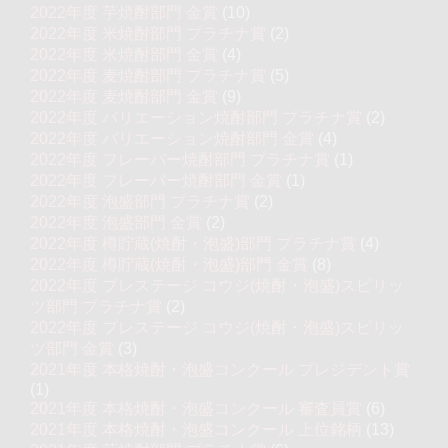
2022年度 芋焼酎部門 金賞
(10)
2022年度 米焼酎部門 プラチナ賞
(2)
2022年度 米焼酎部門 金賞
(4)
2022年度 麦焼酎部門 プラチナ賞
(5)
2022年度 麦焼酎部門 金賞
(9)
2022年度 バリエーション焼酎部門 プラチナ賞
(2)
2022年度 バリエーション焼酎部門 金賞
(4)
2022年度 フレーバー焼酎部門 プラチナ賞
(1)
2022年度 フレーバー焼酎部門 金賞
(1)
2022年度 泡盛部門 プラチナ賞
(2)
2022年度 泡盛部門 金賞
(2)
2022年度 樽貯蔵(焼酎・泡盛)部門 プラチナ賞
(4)
2022年度 樽貯蔵(焼酎・泡盛)部門 金賞
(8)
2022年度 プレステージ コウジ(焼酎・泡盛)スピリッ
ツ部門 プラチナ賞
(2)
2022年度 プレステージ コウジ(焼酎・泡盛)スピリッ
ツ部門 金賞
(3)
2021年度 本格焼酎・泡盛コンクール プレジデント賞
(1)
2021年度 本格焼酎・泡盛コンクール 審査員賞
(6)
2021年度 本格焼酎・泡盛コンクール 上位銘柄
(13)