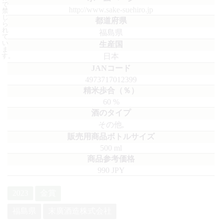
で
http://www.sake-suehiro.jp
禁
じ
ら
れ
福島県
て
い
ま
す。
日本
4973717012399
60
%
その他
,
500
ml
990 JPY
2023
金賞
福島県
末廣酒造株式会社