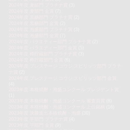
2024年度 麦部門 プラチナ賞
(3)
2024年度 麦部門 金賞
(7)
2024年度 黒糖部門 プラチナ賞
(2)
2024年度 黒糖部門 金賞
(2)
2024年度 泡盛部門 プラチナ賞
(3)
2024年度 泡盛部門 金賞
(7)
2024年度 バラエティー部門 プラチナ賞
(2)
2024年度 バラエティー部門 金賞
(5)
2024年度 樽貯蔵部門 プラチナ賞
(3)
2024年度 樽貯蔵部門 金賞
(6)
2024年度 プレステージ コウジ スピリッツ部門 プラチ
ナ賞
(2)
2024年度 プレステージ コウジ スピリッツ部門 金賞
(4)
2023年度 本格焼酎・泡盛コンクール プレジデント賞
(1)
2023年度 本格焼酎・泡盛コンクール 審査員賞
(8)
2023年度 本格焼酎・泡盛コンクール 上位銘柄
(16)
2023年度 決勝進出本格焼酎・泡盛
(30)
2023年度 芋部門 プラチナ賞
(4)
2023年度 芋部門 金賞
(9)