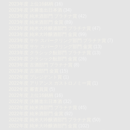
2023年度 上位16銘柄
(16)
2023年度 決勝進出日本酒
(34)
2023年度 純米酒部門 プラチナ賞
(42)
2023年度 純米酒部門 金賞
(89)
2023年度 純米大吟醸酒部門 プラチナ賞
(47)
2023年度 純米大吟醸酒部門 金賞
(99)
2023年度 サケ スパークリング部門 プラチナ賞
(7)
2023年度 サケ スパークリング部門 金賞
(13)
2023年度 クラシック酛部門 プラチナ賞
(13)
2023年度 クラシック酛部門 金賞
(26)
2023年度 古酒部門 プラチナ賞
(8)
2023年度 古酒部門 金賞
(15)
2022年度 プレジデント賞
(1)
2022年度 アリアンス ガストロノミー賞
(1)
2022年度 審査員賞
(5)
2022年度 上位16銘柄
(16)
2022年度 決勝進出日本酒
(32)
2022年度 純米酒部門 プラチナ賞
(45)
2022年度 純米酒部門 金賞
(92)
2022年度 純米大吟醸酒部門 プラチナ賞
(50)
2022年度 純米大吟醸酒部門 金賞
(102)