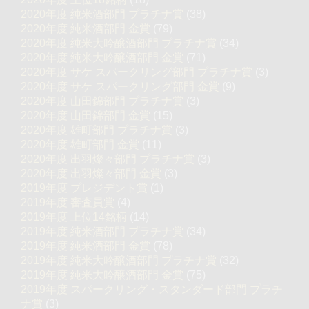
2020年度 純米酒部門 プラチナ賞
(38)
2020年度 純米酒部門 金賞
(79)
2020年度 純米大吟醸酒部門 プラチナ賞
(34)
2020年度 純米大吟醸酒部門 金賞
(71)
2020年度 サケ スパークリング部門 プラチナ賞
(3)
2020年度 サケ スパークリング部門 金賞
(9)
2020年度 山田錦部門 プラチナ賞
(3)
2020年度 山田錦部門 金賞
(15)
2020年度 雄町部門 プラチナ賞
(3)
2020年度 雄町部門 金賞
(11)
2020年度 出羽燦々部門 プラチナ賞
(3)
2020年度 出羽燦々部門 金賞
(3)
2019年度 プレジデント賞
(1)
2019年度 審査員賞
(4)
2019年度 上位14銘柄
(14)
2019年度 純米酒部門 プラチナ賞
(34)
2019年度 純米酒部門 金賞
(78)
2019年度 純米大吟醸酒部門 プラチナ賞
(32)
2019年度 純米大吟醸酒部門 金賞
(75)
2019年度 スパークリング・スタンダード部門 プラチ
ナ賞
(3)