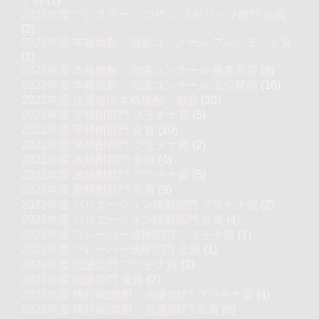
2023年度 プレステージ コウジ スピリッツ部門 金賞
(2)
2022年度 本格焼酎・泡盛コンクール プレジデント賞
(1)
2022年度 本格焼酎・泡盛コンクール 審査員賞
(8)
2022年度 本格焼酎・泡盛コンクール 上位銘柄
(16)
2022年度 決勝進出本格焼酎・泡盛
(30)
2022年度 芋焼酎部門 プラチナ賞
(5)
2022年度 芋焼酎部門 金賞
(10)
2022年度 米焼酎部門 プラチナ賞
(2)
2022年度 米焼酎部門 金賞
(4)
2022年度 麦焼酎部門 プラチナ賞
(5)
2022年度 麦焼酎部門 金賞
(9)
2022年度 バリエーション焼酎部門 プラチナ賞
(2)
2022年度 バリエーション焼酎部門 金賞
(4)
2022年度 フレーバー焼酎部門 プラチナ賞
(1)
2022年度 フレーバー焼酎部門 金賞
(1)
2022年度 泡盛部門 プラチナ賞
(2)
2022年度 泡盛部門 金賞
(2)
2022年度 樽貯蔵(焼酎・泡盛)部門 プラチナ賞
(4)
2022年度 樽貯蔵(焼酎・泡盛)部門 金賞
(8)