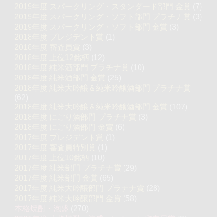
2019年度 スパークリング・スタンダード部門 金賞
(7)
2019年度 スパークリング・ソフト部門 プラチナ賞
(3)
2019年度 スパークリング・ソフト部門 金賞
(3)
2018年度 プレジデント賞
(1)
2018年度 審査員賞
(3)
2018年度 上位12銘柄
(12)
2018年度 純米酒部門 プラチナ賞
(10)
2018年度 純米酒部門 金賞
(25)
2018年度 純米大吟醸＆純米吟醸酒部門 プラチナ賞
(62)
2018年度 純米大吟醸＆純米吟醸酒部門 金賞
(107)
2018年度 にごり酒部門 プラチナ賞
(3)
2018年度 にごり酒部門 金賞
(6)
2017年度 プレジデント賞
(1)
2017年度 審査員特別賞
(1)
2017年度 上位10銘柄
(10)
2017年度 純米部門 プラチナ賞
(29)
2017年度 純米部門 金賞
(65)
2017年度 純米大吟醸部門 プラチナ賞
(28)
2017年度 純米大吟醸部門 金賞
(58)
本格焼酎・泡盛
(270)