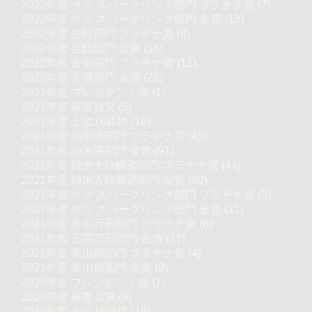
2022年度 サケ スパークリング部門 プラチナ賞
(7)
2022年度 サケ スパークリング部門 金賞
(13)
2022年度 生酛部門 プラチナ賞
(8)
2022年度 生酛部門 金賞
(16)
2022年度 古酒部門 プラチナ賞
(11)
2022年度 古酒部門 金賞
(22)
2021年度 プレジデント賞
(1)
2021年度 審査員賞
(5)
2021年度 上位16銘柄
(16)
2021年度 純米酒部門 プラチナ賞
(45)
2021年度 純米酒部門 金賞
(91)
2021年度 純米大吟醸酒部門 プラチナ賞
(44)
2021年度 純米大吟醸酒部門 金賞
(90)
2021年度 サケ スパークリング部門 プラチナ賞
(5)
2021年度 サケ スパークリング部門 金賞
(11)
2021年度 五百万石部門 プラチナ賞
(6)
2021年度 五百万石部門 金賞
(11)
2021年度 美山錦部門 プラチナ賞
(4)
2021年度 美山錦部門 金賞
(9)
2020年度 プレジデント賞
(1)
2020年度 審査員賞
(6)
2020年度 上位18銘柄
(18)