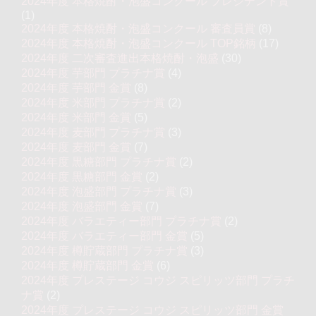
2024年度 本格焼酎・泡盛コンクール プレジデント賞
(1)
2024年度 本格焼酎・泡盛コンクール 審査員賞
(8)
2024年度 本格焼酎・泡盛コンクール TOP銘柄
(17)
2024年度 二次審査進出本格焼酎・泡盛
(30)
2024年度 芋部門 プラチナ賞
(4)
2024年度 芋部門 金賞
(8)
2024年度 米部門 プラチナ賞
(2)
2024年度 米部門 金賞
(5)
2024年度 麦部門 プラチナ賞
(3)
2024年度 麦部門 金賞
(7)
2024年度 黒糖部門 プラチナ賞
(2)
2024年度 黒糖部門 金賞
(2)
2024年度 泡盛部門 プラチナ賞
(3)
2024年度 泡盛部門 金賞
(7)
2024年度 バラエティー部門 プラチナ賞
(2)
2024年度 バラエティー部門 金賞
(5)
2024年度 樽貯蔵部門 プラチナ賞
(3)
2024年度 樽貯蔵部門 金賞
(6)
2024年度 プレステージ コウジ スピリッツ部門 プラチ
ナ賞
(2)
2024年度 プレステージ コウジ スピリッツ部門 金賞