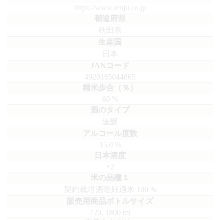
https://www.tenju.co.jp
秋田県
日本
4920185044865
60
%
速醸
15.0
%
+2
契約栽培酒造好適米
100
720, 1800
ml