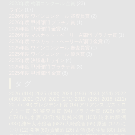
2023年度 梅酒コンクール 金賞
(23)
ワイン
(17)
2026年度 ワインコンクール 審査員賞
(2)
2026年度 甲州部門 プラチナ賞
(1)
2026年度 甲州部門 金賞
(2)
2026年度 マスカット・ベーリーA部門 プラチナ賞
(1)
2026年度 マスカット・ベーリーA部門 金賞
(2)
2025年度 ワインコンクール 審査員賞
(1)
2025年度 ワインコンクール 優秀賞
(3)
2025年度 決勝進出ワイン
(4)
2025年度 甲州部門 プラチナ賞
(3)
2025年度 甲州部門 金賞
(8)
タグ
2026
(414)
2025
(448)
2024
(493)
2023
(454)
2022
(430)
2021
(370)
2020
(271)
2019
(235)
2018
(211)
2017
(180)
プレジデント賞
(14)
アリアンス ガストロ
ノミー賞
(5)
審査員賞
(94)
プラチナ賞
(928)
金賞
(1744)
純米酒
(347)
特別純米酒
(103)
純米吟醸酒
(337)
純米大吟醸酒
(682)
大吟醸酒
(65)
原酒
(172)
に
ごり
(12)
発泡
(69)
貴醸酒
(26)
古酒
(64)
生酛
(80)
山廃