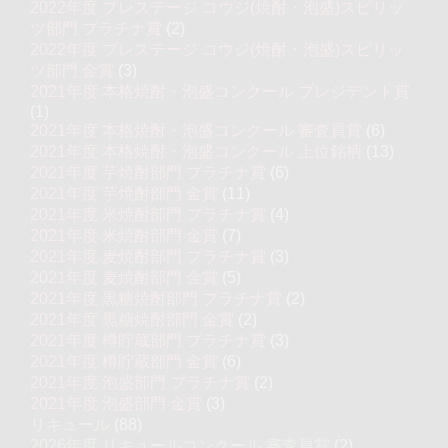
2022年度 プレステージ コウジ(焼酎・泡盛)スピリッ
ツ部門 プラチナ賞
(2)
2022年度 プレステージ コウジ(焼酎・泡盛)スピリッ
ツ部門 金賞
(3)
2021年度 本格焼酎・泡盛コンクール プレジデント賞
(1)
2021年度 本格焼酎・泡盛コンクール 審査員賞
(6)
2021年度 本格焼酎・泡盛コンクール 上位銘柄
(13)
2021年度 芋焼酎部門 プラチナ賞
(6)
2021年度 芋焼酎部門 金賞
(11)
2021年度 米焼酎部門 プラチナ賞
(4)
2021年度 米焼酎部門 金賞
(7)
2021年度 麦焼酎部門 プラチナ賞
(3)
2021年度 麦焼酎部門 金賞
(5)
2021年度 黒糖焼酎部門 プラチナ賞
(2)
2021年度 黒糖焼酎部門 金賞
(2)
2021年度 樽貯蔵部門 プラチナ賞
(3)
2021年度 樽貯蔵部門 金賞
(6)
2021年度 泡盛部門 プラチナ賞
(2)
2021年度 泡盛部門 金賞
(3)
リキュール
(88)
2026年度 リキュールコンクール 審査員賞
(2)