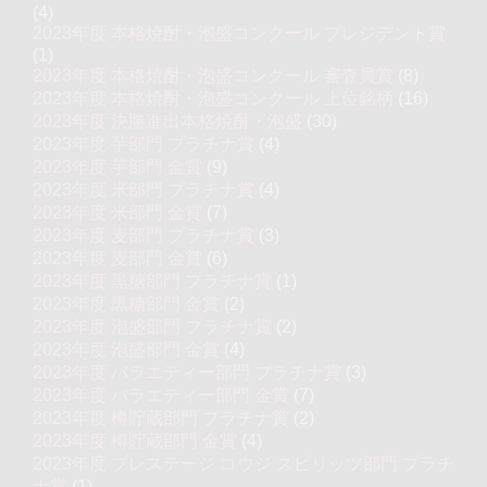
(4)
2023年度 本格焼酎・泡盛コンクール プレジデント賞
(1)
2023年度 本格焼酎・泡盛コンクール 審査員賞
(8)
2023年度 本格焼酎・泡盛コンクール 上位銘柄
(16)
2023年度 決勝進出本格焼酎・泡盛
(30)
2023年度 芋部門 プラチナ賞
(4)
2023年度 芋部門 金賞
(9)
2023年度 米部門 プラチナ賞
(4)
2023年度 米部門 金賞
(7)
2023年度 麦部門 プラチナ賞
(3)
2023年度 麦部門 金賞
(6)
2023年度 黒糖部門 プラチナ賞
(1)
2023年度 黒糖部門 金賞
(2)
2023年度 泡盛部門 プラチナ賞
(2)
2023年度 泡盛部門 金賞
(4)
2023年度 バラエティー部門 プラチナ賞
(3)
2023年度 バラエティー部門 金賞
(7)
2023年度 樽貯蔵部門 プラチナ賞
(2)
2023年度 樽貯蔵部門 金賞
(4)
2023年度 プレステージ コウジ スピリッツ部門 プラチ
ナ賞
(1)