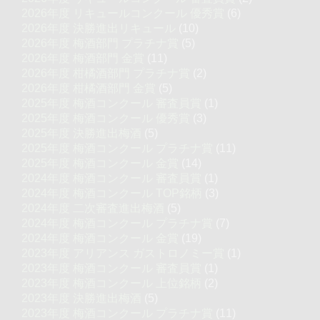
2026年度 リキュールコンクール 優秀賞
(6)
2026年度 決勝進出リキュール
(10)
2026年度 梅酒部門 プラチナ賞
(5)
2026年度 梅酒部門 金賞
(11)
2026年度 柑橘酒部門 プラチナ賞
(2)
2026年度 柑橘酒部門 金賞
(5)
2025年度 梅酒コンクール 審査員賞
(1)
2025年度 梅酒コンクール 優秀賞
(3)
2025年度 決勝進出梅酒
(5)
2025年度 梅酒コンクール プラチナ賞
(11)
2025年度 梅酒コンクール 金賞
(14)
2024年度 梅酒コンクール 審査員賞
(1)
2024年度 梅酒コンクール TOP銘柄
(3)
2024年度 二次審査進出梅酒
(5)
2024年度 梅酒コンクール プラチナ賞
(7)
2024年度 梅酒コンクール 金賞
(19)
2023年度 アリアンス ガストロノミー賞
(1)
2023年度 梅酒コンクール 審査員賞
(1)
2023年度 梅酒コンクール 上位銘柄
(2)
2023年度 決勝進出梅酒
(5)
2023年度 梅酒コンクール プラチナ賞
(11)