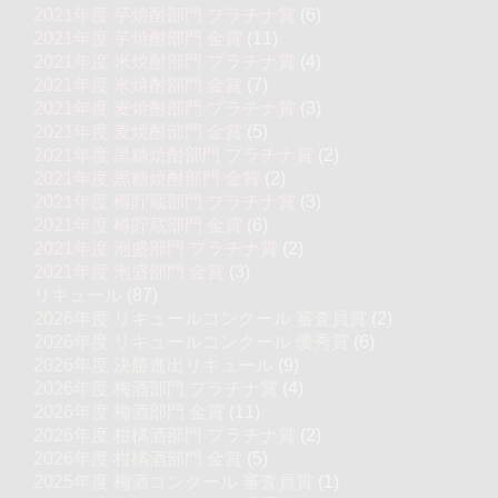
2021年度 芋焼酎部門 プラチナ賞
(6)
2021年度 芋焼酎部門 金賞
(11)
2021年度 米焼酎部門 プラチナ賞
(4)
2021年度 米焼酎部門 金賞
(7)
2021年度 麦焼酎部門 プラチナ賞
(3)
2021年度 麦焼酎部門 金賞
(5)
2021年度 黒糖焼酎部門 プラチナ賞
(2)
2021年度 黒糖焼酎部門 金賞
(2)
2021年度 樽貯蔵部門 プラチナ賞
(3)
2021年度 樽貯蔵部門 金賞
(6)
2021年度 泡盛部門 プラチナ賞
(2)
2021年度 泡盛部門 金賞
(3)
リキュール
(87)
2026年度 リキュールコンクール 審査員賞
(2)
2026年度 リキュールコンクール 優秀賞
(6)
2026年度 決勝進出リキュール
(9)
2026年度 梅酒部門 プラチナ賞
(4)
2026年度 梅酒部門 金賞
(11)
2026年度 柑橘酒部門 プラチナ賞
(2)
2026年度 柑橘酒部門 金賞
(5)
2025年度 梅酒コンクール 審査員賞
(1)