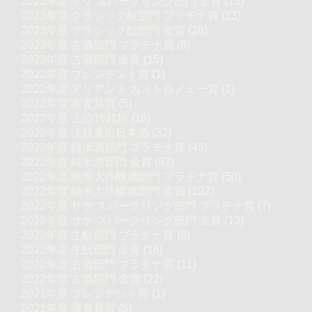
2023年度 サケ スパークリング部門 金賞
(13)
2023年度 クラシック酛部門 プラチナ賞
(13)
2023年度 クラシック酛部門 金賞
(26)
2023年度 古酒部門 プラチナ賞
(8)
2023年度 古酒部門 金賞
(15)
2022年度 プレジデント賞
(1)
2022年度 アリアンス ガストロノミー賞
(1)
2022年度 審査員賞
(5)
2022年度 上位16銘柄
(16)
2022年度 決勝進出日本酒
(32)
2022年度 純米酒部門 プラチナ賞
(45)
2022年度 純米酒部門 金賞
(92)
2022年度 純米大吟醸酒部門 プラチナ賞
(50)
2022年度 純米大吟醸酒部門 金賞
(102)
2022年度 サケ スパークリング部門 プラチナ賞
(7)
2022年度 サケ スパークリング部門 金賞
(13)
2022年度 生酛部門 プラチナ賞
(8)
2022年度 生酛部門 金賞
(16)
2022年度 古酒部門 プラチナ賞
(11)
2022年度 古酒部門 金賞
(22)
2021年度 プレジデント賞
(1)
2021年度 審査員賞
(5)