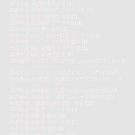
2026年度 麦焼酎部門 金賞
(4)
2026年度 黒糖焼酎部門 プラチナ賞
(1)
2026年度 黒糖焼酎部門 金賞
(1)
2026年度 泡盛部門 プラチナ賞
(1)
2026年度 泡盛部門 金賞
(2)
2026年度 バラエティー部門 プラチナ賞
(3)
2026年度 バラエティー部門 金賞
(4)
2026年度 樽貯蔵部門 プラチナ賞
(2)
2026年度 樽貯蔵部門 金賞
(3)
2026年度 クラフト コウジ スピリッツ部門 プラチナ賞
(1)
2026年度 クラフト コウジ スピリッツ部門 金賞
(2)
2025年度 本格焼酎・泡盛コンクール プレジデント賞
(1)
2025年度 本格焼酎・泡盛コンクール 審査員賞
(8)
2025年度 本格焼酎・泡盛コンクール 優秀賞
(17)
2025年度 決勝進出本格焼酎・泡盛
(28)
2025年度 芋部門 プラチナ賞
(4)
2025年度 芋部門 金賞
(10)
2025年度 米部門 プラチナ賞
(2)
2025年度 米部門 金賞
(4)
2025年度 麦部門 プラチナ賞
(3)