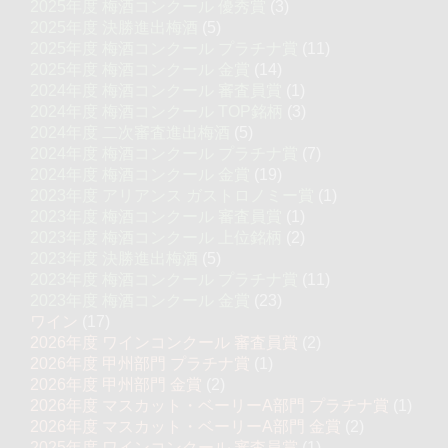
2025年度 梅酒コンクール 優秀賞
(3)
2025年度 決勝進出梅酒
(5)
2025年度 梅酒コンクール プラチナ賞
(11)
2025年度 梅酒コンクール 金賞
(14)
2024年度 梅酒コンクール 審査員賞
(1)
2024年度 梅酒コンクール TOP銘柄
(3)
2024年度 二次審査進出梅酒
(5)
2024年度 梅酒コンクール プラチナ賞
(7)
2024年度 梅酒コンクール 金賞
(19)
2023年度 アリアンス ガストロノミー賞
(1)
2023年度 梅酒コンクール 審査員賞
(1)
2023年度 梅酒コンクール 上位銘柄
(2)
2023年度 決勝進出梅酒
(5)
2023年度 梅酒コンクール プラチナ賞
(11)
2023年度 梅酒コンクール 金賞
(23)
ワイン
(17)
2026年度 ワインコンクール 審査員賞
(2)
2026年度 甲州部門 プラチナ賞
(1)
2026年度 甲州部門 金賞
(2)
2026年度 マスカット・ベーリーA部門 プラチナ賞
(1)
2026年度 マスカット・ベーリーA部門 金賞
(2)
2025年度 ワインコンクール 審査員賞
(1)