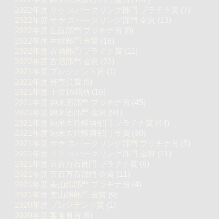
2022年度 サケ スパークリング部門 プラチナ賞
(7)
2022年度 サケ スパークリング部門 金賞
(13)
2022年度 生酛部門 プラチナ賞
(8)
2022年度 生酛部門 金賞
(16)
2022年度 古酒部門 プラチナ賞
(11)
2022年度 古酒部門 金賞
(22)
2021年度 プレジデント賞
(1)
2021年度 審査員賞
(5)
2021年度 上位16銘柄
(16)
2021年度 純米酒部門 プラチナ賞
(45)
2021年度 純米酒部門 金賞
(91)
2021年度 純米大吟醸酒部門 プラチナ賞
(44)
2021年度 純米大吟醸酒部門 金賞
(90)
2021年度 サケ スパークリング部門 プラチナ賞
(5)
2021年度 サケ スパークリング部門 金賞
(11)
2021年度 五百万石部門 プラチナ賞
(6)
2021年度 五百万石部門 金賞
(11)
2021年度 美山錦部門 プラチナ賞
(4)
2021年度 美山錦部門 金賞
(9)
2020年度 プレジデント賞
(1)
2020年度 審査員賞
(6)