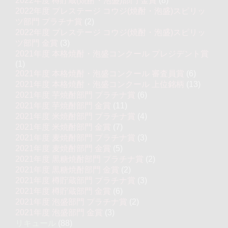
2022年度 樽貯蔵(焼酎・泡盛)部門 金賞
(8)
2022年度 プレステージ コウジ(焼酎・泡盛)スピリッ
ツ部門 プラチナ賞
(2)
2022年度 プレステージ コウジ(焼酎・泡盛)スピリッ
ツ部門 金賞
(3)
2021年度 本格焼酎・泡盛コンクール プレジデント賞
(1)
2021年度 本格焼酎・泡盛コンクール 審査員賞
(6)
2021年度 本格焼酎・泡盛コンクール 上位銘柄
(13)
2021年度 芋焼酎部門 プラチナ賞
(6)
2021年度 芋焼酎部門 金賞
(11)
2021年度 米焼酎部門 プラチナ賞
(4)
2021年度 米焼酎部門 金賞
(7)
2021年度 麦焼酎部門 プラチナ賞
(3)
2021年度 麦焼酎部門 金賞
(5)
2021年度 黒糖焼酎部門 プラチナ賞
(2)
2021年度 黒糖焼酎部門 金賞
(2)
2021年度 樽貯蔵部門 プラチナ賞
(3)
2021年度 樽貯蔵部門 金賞
(6)
2021年度 泡盛部門 プラチナ賞
(2)
2021年度 泡盛部門 金賞
(3)
リキュール
(88)