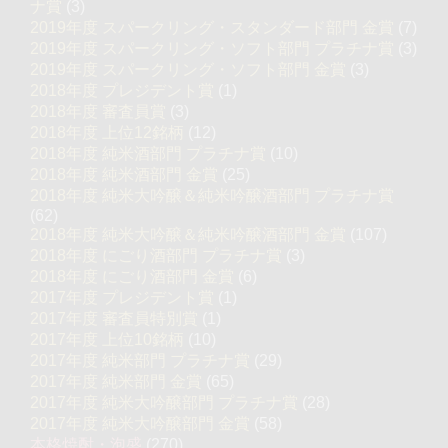
ナ賞
(3)
2019年度 スパークリング・スタンダード部門 金賞
(7)
2019年度 スパークリング・ソフト部門 プラチナ賞
(3)
2019年度 スパークリング・ソフト部門 金賞
(3)
2018年度 プレジデント賞
(1)
2018年度 審査員賞
(3)
2018年度 上位12銘柄
(12)
2018年度 純米酒部門 プラチナ賞
(10)
2018年度 純米酒部門 金賞
(25)
2018年度 純米大吟醸＆純米吟醸酒部門 プラチナ賞
(62)
2018年度 純米大吟醸＆純米吟醸酒部門 金賞
(107)
2018年度 にごり酒部門 プラチナ賞
(3)
2018年度 にごり酒部門 金賞
(6)
2017年度 プレジデント賞
(1)
2017年度 審査員特別賞
(1)
2017年度 上位10銘柄
(10)
2017年度 純米部門 プラチナ賞
(29)
2017年度 純米部門 金賞
(65)
2017年度 純米大吟醸部門 プラチナ賞
(28)
2017年度 純米大吟醸部門 金賞
(58)
本格焼酎・泡盛
(270)