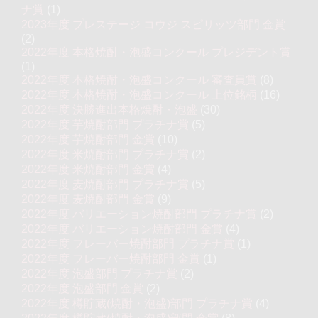
ナ賞
(1)
2023年度 プレステージ コウジ スピリッツ部門 金賞
(2)
2022年度 本格焼酎・泡盛コンクール プレジデント賞
(1)
2022年度 本格焼酎・泡盛コンクール 審査員賞
(8)
2022年度 本格焼酎・泡盛コンクール 上位銘柄
(16)
2022年度 決勝進出本格焼酎・泡盛
(30)
2022年度 芋焼酎部門 プラチナ賞
(5)
2022年度 芋焼酎部門 金賞
(10)
2022年度 米焼酎部門 プラチナ賞
(2)
2022年度 米焼酎部門 金賞
(4)
2022年度 麦焼酎部門 プラチナ賞
(5)
2022年度 麦焼酎部門 金賞
(9)
2022年度 バリエーション焼酎部門 プラチナ賞
(2)
2022年度 バリエーション焼酎部門 金賞
(4)
2022年度 フレーバー焼酎部門 プラチナ賞
(1)
2022年度 フレーバー焼酎部門 金賞
(1)
2022年度 泡盛部門 プラチナ賞
(2)
2022年度 泡盛部門 金賞
(2)
2022年度 樽貯蔵(焼酎・泡盛)部門 プラチナ賞
(4)