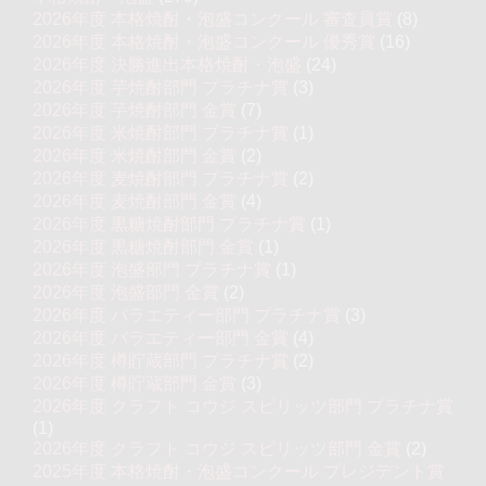
2026年度 本格焼酎・泡盛コンクール 審査員賞
(8)
2026年度 本格焼酎・泡盛コンクール 優秀賞
(16)
2026年度 決勝進出本格焼酎・泡盛
(24)
2026年度 芋焼酎部門 プラチナ賞
(3)
2026年度 芋焼酎部門 金賞
(7)
2026年度 米焼酎部門 プラチナ賞
(1)
2026年度 米焼酎部門 金賞
(2)
2026年度 麦焼酎部門 プラチナ賞
(2)
2026年度 麦焼酎部門 金賞
(4)
2026年度 黒糖焼酎部門 プラチナ賞
(1)
2026年度 黒糖焼酎部門 金賞
(1)
2026年度 泡盛部門 プラチナ賞
(1)
2026年度 泡盛部門 金賞
(2)
2026年度 バラエティー部門 プラチナ賞
(3)
2026年度 バラエティー部門 金賞
(4)
2026年度 樽貯蔵部門 プラチナ賞
(2)
2026年度 樽貯蔵部門 金賞
(3)
2026年度 クラフト コウジ スピリッツ部門 プラチナ賞
(1)
2026年度 クラフト コウジ スピリッツ部門 金賞
(2)
2025年度 本格焼酎・泡盛コンクール プレジデント賞