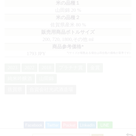
山田錦
20
佐賀県産米
80
200, 720, 1800,その他
ml
1793 JPY
2023
2022
2018
プラチナ賞
金賞
純米吟醸酒
山田錦
佐賀県
合資会社光武酒造場
Facebook
Twitter
Pocket
LinkedIn
LINE