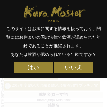
Kura Master Paris
受賞酒検索
受賞蔵元一覧
受賞酒取扱店
Fr
日
このサイトはお酒に関する情報を扱っており、閲
an
本
純米吟醸 光武
覧にはお住まいの国の法律で飲酒が認められた年
齢であることが推奨されます。
çai
語
あなたは飲酒が認められている年齢ですか？
2023年度 純米大吟醸酒部門 金賞
はい
いいえ
s
2022年度 純米酒部門 金賞
未
成
年
2018年度 純米大吟醸＆純米吟醸酒部門 プラチナ賞
者
の
飲
酒
は
Junmaiginjo Mitsutake
法
律