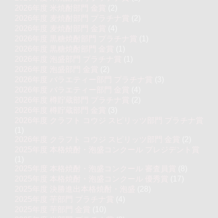
2026年度 米焼酎部門 金賞
(2)
2026年度 麦焼酎部門 プラチナ賞
(2)
2026年度 麦焼酎部門 金賞
(4)
2026年度 黒糖焼酎部門 プラチナ賞
(1)
2026年度 黒糖焼酎部門 金賞
(1)
2026年度 泡盛部門 プラチナ賞
(1)
2026年度 泡盛部門 金賞
(2)
2026年度 バラエティー部門 プラチナ賞
(3)
2026年度 バラエティー部門 金賞
(4)
2026年度 樽貯蔵部門 プラチナ賞
(2)
2026年度 樽貯蔵部門 金賞
(3)
2026年度 クラフト コウジ スピリッツ部門 プラチナ賞
(1)
2026年度 クラフト コウジ スピリッツ部門 金賞
(2)
2025年度 本格焼酎・泡盛コンクール プレジデント賞
(1)
2025年度 本格焼酎・泡盛コンクール 審査員賞
(8)
2025年度 本格焼酎・泡盛コンクール 優秀賞
(17)
2025年度 決勝進出本格焼酎・泡盛
(28)
2025年度 芋部門 プラチナ賞
(4)
2025年度 芋部門 金賞
(10)