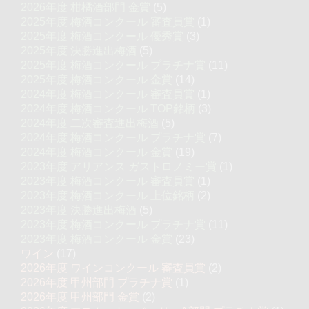
2026年度 柑橘酒部門 金賞
(5)
2025年度 梅酒コンクール 審査員賞
(1)
2025年度 梅酒コンクール 優秀賞
(3)
2025年度 決勝進出梅酒
(5)
2025年度 梅酒コンクール プラチナ賞
(11)
2025年度 梅酒コンクール 金賞
(14)
2024年度 梅酒コンクール 審査員賞
(1)
2024年度 梅酒コンクール TOP銘柄
(3)
2024年度 二次審査進出梅酒
(5)
2024年度 梅酒コンクール プラチナ賞
(7)
2024年度 梅酒コンクール 金賞
(19)
2023年度 アリアンス ガストロノミー賞
(1)
2023年度 梅酒コンクール 審査員賞
(1)
2023年度 梅酒コンクール 上位銘柄
(2)
2023年度 決勝進出梅酒
(5)
2023年度 梅酒コンクール プラチナ賞
(11)
2023年度 梅酒コンクール 金賞
(23)
ワイン
(17)
2026年度 ワインコンクール 審査員賞
(2)
2026年度 甲州部門 プラチナ賞
(1)
2026年度 甲州部門 金賞
(2)