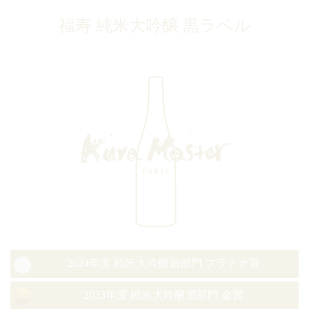
福寿 純米大吟醸 黒ラベル
2024年度 純米大吟醸酒部門 プラチナ賞
2023年度 純米大吟醸酒部門 金賞