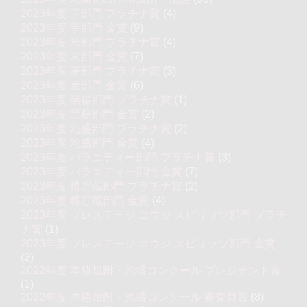
2023年度 芋部門 プラチナ賞
(4)
2023年度 芋部門 金賞
(9)
2023年度 米部門 プラチナ賞
(4)
2023年度 米部門 金賞
(7)
2023年度 麦部門 プラチナ賞
(3)
2023年度 麦部門 金賞
(6)
2023年度 黒糖部門 プラチナ賞
(1)
2023年度 黒糖部門 金賞
(2)
2023年度 泡盛部門 プラチナ賞
(2)
2023年度 泡盛部門 金賞
(4)
2023年度 バラエティー部門 プラチナ賞
(3)
2023年度 バラエティー部門 金賞
(7)
2023年度 樽貯蔵部門 プラチナ賞
(2)
2023年度 樽貯蔵部門 金賞
(4)
2023年度 プレステージ コウジ スピリッツ部門 プラチ
ナ賞
(1)
2023年度 プレステージ コウジ スピリッツ部門 金賞
(2)
2022年度 本格焼酎・泡盛コンクール プレジデント賞
(1)
2022年度 本格焼酎・泡盛コンクール 審査員賞
(8)