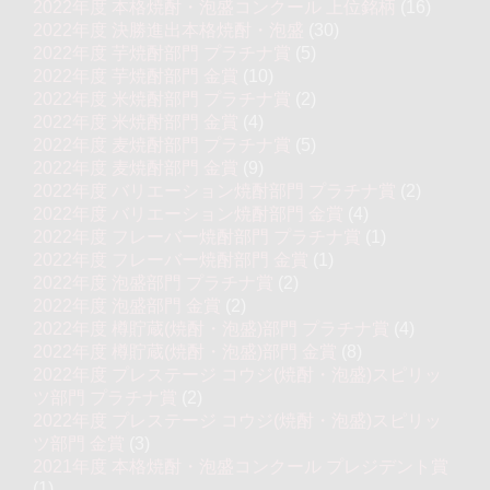
2022年度 本格焼酎・泡盛コンクール 上位銘柄
(16)
2022年度 決勝進出本格焼酎・泡盛
(30)
2022年度 芋焼酎部門 プラチナ賞
(5)
2022年度 芋焼酎部門 金賞
(10)
2022年度 米焼酎部門 プラチナ賞
(2)
2022年度 米焼酎部門 金賞
(4)
2022年度 麦焼酎部門 プラチナ賞
(5)
2022年度 麦焼酎部門 金賞
(9)
2022年度 バリエーション焼酎部門 プラチナ賞
(2)
2022年度 バリエーション焼酎部門 金賞
(4)
2022年度 フレーバー焼酎部門 プラチナ賞
(1)
2022年度 フレーバー焼酎部門 金賞
(1)
2022年度 泡盛部門 プラチナ賞
(2)
2022年度 泡盛部門 金賞
(2)
2022年度 樽貯蔵(焼酎・泡盛)部門 プラチナ賞
(4)
2022年度 樽貯蔵(焼酎・泡盛)部門 金賞
(8)
2022年度 プレステージ コウジ(焼酎・泡盛)スピリッ
ツ部門 プラチナ賞
(2)
2022年度 プレステージ コウジ(焼酎・泡盛)スピリッ
ツ部門 金賞
(3)
2021年度 本格焼酎・泡盛コンクール プレジデント賞
(1)