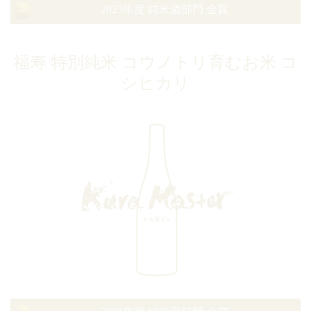
2023年度 純米酒部門 金賞
福寿 特別純米 コウノトリ育むお米 コ
シヒカリ