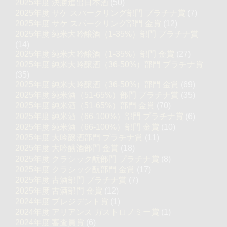
2025年度 決勝進出日本酒
(50)
2025年度 サケ スパークリング部門 プラチナ賞
(7)
2025年度 サケ スパークリング部門 金賞
(12)
2025年度 純米大吟醸酒（1-35%）部門 プラチナ賞
(14)
2025年度 純米大吟醸酒（1-35%）部門 金賞
(27)
2025年度 純米大吟醸酒（36-50%）部門 プラチナ賞
(35)
2025年度 純米大吟醸酒（36-50%）部門 金賞
(69)
2025年度 純米酒（51-65%）部門 プラチナ賞
(35)
2025年度 純米酒（51-65%）部門 金賞
(70)
2025年度 純米酒（66-100%）部門 プラチナ賞
(6)
2025年度 純米酒（66-100%）部門 金賞
(10)
2025年度 大吟醸酒部門 プラチナ賞
(11)
2025年度 大吟醸酒部門 金賞
(18)
2025年度 クラシック酛部門 プラチナ賞
(8)
2025年度 クラシック酛部門 金賞
(17)
2025年度 古酒部門 プラチナ賞
(7)
2025年度 古酒部門 金賞
(12)
2024年度 プレジデント賞
(1)
2024年度 アリアンス ガストロノミー賞
(1)
2024年度 審査員賞
(6)