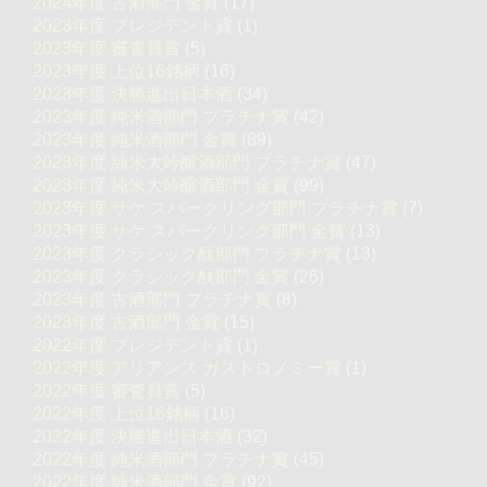
2024年度 古酒部門 金賞
(17)
2023年度 プレジデント賞
(1)
2023年度 審査員賞
(5)
2023年度 上位16銘柄
(16)
2023年度 決勝進出日本酒
(34)
2023年度 純米酒部門 プラチナ賞
(42)
2023年度 純米酒部門 金賞
(89)
2023年度 純米大吟醸酒部門 プラチナ賞
(47)
2023年度 純米大吟醸酒部門 金賞
(99)
2023年度 サケ スパークリング部門 プラチナ賞
(7)
2023年度 サケ スパークリング部門 金賞
(13)
2023年度 クラシック酛部門 プラチナ賞
(13)
2023年度 クラシック酛部門 金賞
(26)
2023年度 古酒部門 プラチナ賞
(8)
2023年度 古酒部門 金賞
(15)
2022年度 プレジデント賞
(1)
2022年度 アリアンス ガストロノミー賞
(1)
2022年度 審査員賞
(5)
2022年度 上位16銘柄
(16)
2022年度 決勝進出日本酒
(32)
2022年度 純米酒部門 プラチナ賞
(45)
2022年度 純米酒部門 金賞
(92)