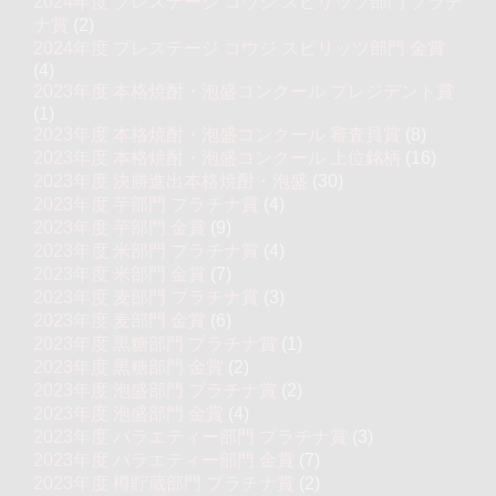
2024年度 プレステージ コウジ スピリッツ部門 プラチ
ナ賞
(2)
2024年度 プレステージ コウジ スピリッツ部門 金賞
(4)
2023年度 本格焼酎・泡盛コンクール プレジデント賞
(1)
2023年度 本格焼酎・泡盛コンクール 審査員賞
(8)
2023年度 本格焼酎・泡盛コンクール 上位銘柄
(16)
2023年度 決勝進出本格焼酎・泡盛
(30)
2023年度 芋部門 プラチナ賞
(4)
2023年度 芋部門 金賞
(9)
2023年度 米部門 プラチナ賞
(4)
2023年度 米部門 金賞
(7)
2023年度 麦部門 プラチナ賞
(3)
2023年度 麦部門 金賞
(6)
2023年度 黒糖部門 プラチナ賞
(1)
2023年度 黒糖部門 金賞
(2)
2023年度 泡盛部門 プラチナ賞
(2)
2023年度 泡盛部門 金賞
(4)
2023年度 バラエティー部門 プラチナ賞
(3)
2023年度 バラエティー部門 金賞
(7)
2023年度 樽貯蔵部門 プラチナ賞
(2)