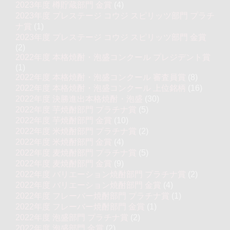
2023年度 樽貯蔵部門 金賞
(4)
2023年度 プレステージ コウジ スピリッツ部門 プラチ
ナ賞
(1)
2023年度 プレステージ コウジ スピリッツ部門 金賞
(2)
2022年度 本格焼酎・泡盛コンクール プレジデント賞
(1)
2022年度 本格焼酎・泡盛コンクール 審査員賞
(8)
2022年度 本格焼酎・泡盛コンクール 上位銘柄
(16)
2022年度 決勝進出本格焼酎・泡盛
(30)
2022年度 芋焼酎部門 プラチナ賞
(5)
2022年度 芋焼酎部門 金賞
(10)
2022年度 米焼酎部門 プラチナ賞
(2)
2022年度 米焼酎部門 金賞
(4)
2022年度 麦焼酎部門 プラチナ賞
(5)
2022年度 麦焼酎部門 金賞
(9)
2022年度 バリエーション焼酎部門 プラチナ賞
(2)
2022年度 バリエーション焼酎部門 金賞
(4)
2022年度 フレーバー焼酎部門 プラチナ賞
(1)
2022年度 フレーバー焼酎部門 金賞
(1)
2022年度 泡盛部門 プラチナ賞
(2)
2022年度 泡盛部門 金賞
(2)