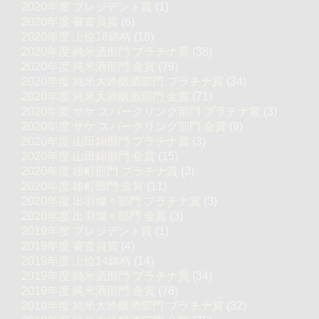
2020年度 プレジデント賞
(1)
2020年度 審査員賞
(6)
2020年度 上位18銘柄
(18)
2020年度 純米酒部門 プラチナ賞
(38)
2020年度 純米酒部門 金賞
(79)
2020年度 純米大吟醸酒部門 プラチナ賞
(34)
2020年度 純米大吟醸酒部門 金賞
(71)
2020年度 サケ スパークリング部門 プラチナ賞
(3)
2020年度 サケ スパークリング部門 金賞
(9)
2020年度 山田錦部門 プラチナ賞
(3)
2020年度 山田錦部門 金賞
(15)
2020年度 雄町部門 プラチナ賞
(3)
2020年度 雄町部門 金賞
(11)
2020年度 出羽燦々部門 プラチナ賞
(3)
2020年度 出羽燦々部門 金賞
(3)
2019年度 プレジデント賞
(1)
2019年度 審査員賞
(4)
2019年度 上位14銘柄
(14)
2019年度 純米酒部門 プラチナ賞
(34)
2019年度 純米酒部門 金賞
(78)
2019年度 純米大吟醸酒部門 プラチナ賞
(32)