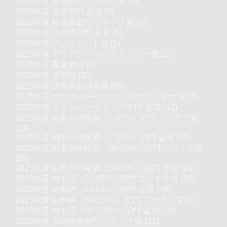
2026年度 古酒部門 プラチナ賞
(5)
2026年度 古酒部門 金賞
(9)
2026年度 熟成酒部門 プラチナ賞
(3)
2026年度 熟成酒部門 金賞
(5)
2025年度 プレジデント賞
(1)
2025年度 アリアンス ガストロノミー賞
(1)
2025年度 審査員賞
(8)
2025年度 優秀賞
(30)
2025年度 決勝進出日本酒
(50)
2025年度 サケ スパークリング部門 プラチナ賞
(7)
2025年度 サケ スパークリング部門 金賞
(12)
2025年度 純米大吟醸酒（1-35%）部門 プラチナ賞
(14)
2025年度 純米大吟醸酒（1-35%）部門 金賞
(27)
2025年度 純米大吟醸酒（36-50%）部門 プラチナ賞
(35)
2025年度 純米大吟醸酒（36-50%）部門 金賞
(69)
2025年度 純米酒（51-65%）部門 プラチナ賞
(35)
2025年度 純米酒（51-65%）部門 金賞
(70)
2025年度 純米酒（66-100%）部門 プラチナ賞
(6)
2025年度 純米酒（66-100%）部門 金賞
(10)
2025年度 大吟醸酒部門 プラチナ賞
(11)