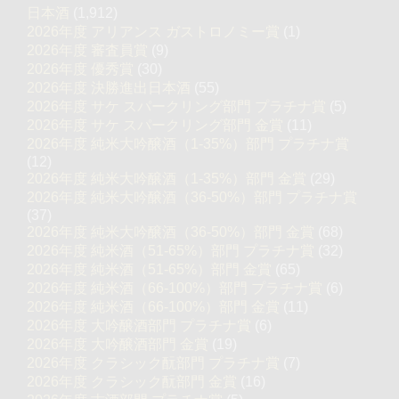
日本酒
(1,912)
2026年度 アリアンス ガストロノミー賞
(1)
2026年度 審査員賞
(9)
2026年度 優秀賞
(30)
2026年度 決勝進出日本酒
(55)
2026年度 サケ スパークリング部門 プラチナ賞
(5)
2026年度 サケ スパークリング部門 金賞
(11)
2026年度 純米大吟醸酒（1-35%）部門 プラチナ賞
(12)
2026年度 純米大吟醸酒（1-35%）部門 金賞
(29)
2026年度 純米大吟醸酒（36-50%）部門 プラチナ賞
(37)
2026年度 純米大吟醸酒（36-50%）部門 金賞
(68)
2026年度 純米酒（51-65%）部門 プラチナ賞
(32)
2026年度 純米酒（51-65%）部門 金賞
(65)
2026年度 純米酒（66-100%）部門 プラチナ賞
(6)
2026年度 純米酒（66-100%）部門 金賞
(11)
2026年度 大吟醸酒部門 プラチナ賞
(6)
2026年度 大吟醸酒部門 金賞
(19)
2026年度 クラシック酛部門 プラチナ賞
(7)
2026年度 クラシック酛部門 金賞
(16)