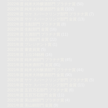
2022年度 純米大吟醸酒部門 プラチナ賞
(50)
2022年度 純米大吟醸酒部門 金賞
(102)
2022年度 サケ スパークリング部門 プラチナ賞
(7)
2022年度 サケ スパークリング部門 金賞
(13)
2022年度 生酛部門 プラチナ賞
(8)
2022年度 生酛部門 金賞
(16)
2022年度 古酒部門 プラチナ賞
(11)
2022年度 古酒部門 金賞
(22)
2021年度 プレジデント賞
(1)
2021年度 審査員賞
(5)
2021年度 上位16銘柄
(16)
2021年度 純米酒部門 プラチナ賞
(45)
2021年度 純米酒部門 金賞
(91)
2021年度 純米大吟醸酒部門 プラチナ賞
(44)
2021年度 純米大吟醸酒部門 金賞
(90)
2021年度 サケ スパークリング部門 プラチナ賞
(5)
2021年度 サケ スパークリング部門 金賞
(11)
2021年度 五百万石部門 プラチナ賞
(6)
2021年度 五百万石部門 金賞
(11)
2021年度 美山錦部門 プラチナ賞
(4)
2021年度 美山錦部門 金賞
(9)