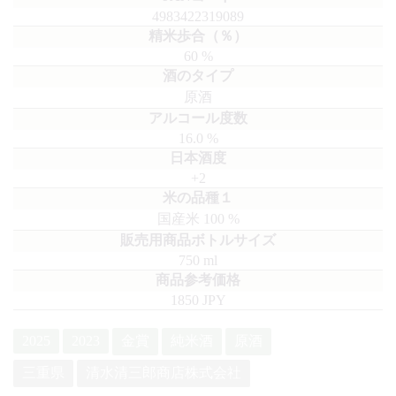
4983422319089
60
%
原酒
16.0
%
+2
国産米
100
750
ml
1850 JPY
2025
2023
金賞
純米酒
原酒
三重県
清水清三郎商店株式会社