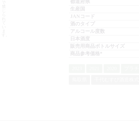
で
禁
じ
ら
れ
て
い
ま
す。
2023
2021
2020
プラチ
鳥取県
千代むすび酒造株式