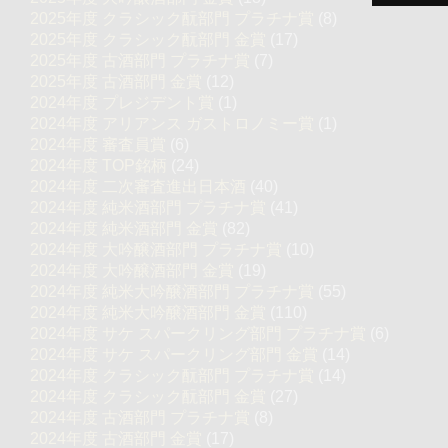
2025年度 クラシック酛部門 プラチナ賞
(8)
2025年度 クラシック酛部門 金賞
(17)
2025年度 古酒部門 プラチナ賞
(7)
2025年度 古酒部門 金賞
(12)
2024年度 プレジデント賞
(1)
2024年度 アリアンス ガストロノミー賞
(1)
2024年度 審査員賞
(6)
2024年度 TOP銘柄
(24)
2024年度 二次審査進出日本酒
(40)
2024年度 純米酒部門 プラチナ賞
(41)
2024年度 純米酒部門 金賞
(82)
2024年度 大吟醸酒部門 プラチナ賞
(10)
2024年度 大吟醸酒部門 金賞
(19)
2024年度 純米大吟醸酒部門 プラチナ賞
(55)
2024年度 純米大吟醸酒部門 金賞
(110)
2024年度 サケ スパークリング部門 プラチナ賞
(6)
2024年度 サケ スパークリング部門 金賞
(14)
2024年度 クラシック酛部門 プラチナ賞
(14)
2024年度 クラシック酛部門 金賞
(27)
2024年度 古酒部門 プラチナ賞
(8)
2024年度 古酒部門 金賞
(17)