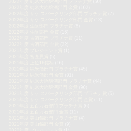
2022年度 純米大吟醸酒部門 プラチナ賞
(50)
2022年度 純米大吟醸酒部門 金賞
(102)
2022年度 サケ スパークリング部門 プラチナ賞
(7)
2022年度 サケ スパークリング部門 金賞
(13)
2022年度 生酛部門 プラチナ賞
(8)
2022年度 生酛部門 金賞
(16)
2022年度 古酒部門 プラチナ賞
(11)
2022年度 古酒部門 金賞
(22)
2021年度 プレジデント賞
(1)
2021年度 審査員賞
(5)
2021年度 上位16銘柄
(16)
2021年度 純米酒部門 プラチナ賞
(45)
2021年度 純米酒部門 金賞
(91)
2021年度 純米大吟醸酒部門 プラチナ賞
(44)
2021年度 純米大吟醸酒部門 金賞
(90)
2021年度 サケ スパークリング部門 プラチナ賞
(5)
2021年度 サケ スパークリング部門 金賞
(11)
2021年度 五百万石部門 プラチナ賞
(6)
2021年度 五百万石部門 金賞
(11)
2021年度 美山錦部門 プラチナ賞
(4)
2021年度 美山錦部門 金賞
(9)
2020年度 プレジデント賞
(1)