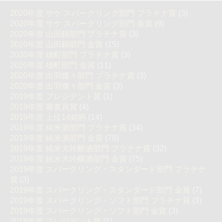
2020年度 サケ スパークリング部門 プラチナ賞
(3)
2020年度 サケ スパークリング部門 金賞
(9)
2020年度 山田錦部門 プラチナ賞
(3)
2020年度 山田錦部門 金賞
(15)
2020年度 雄町部門 プラチナ賞
(3)
2020年度 雄町部門 金賞
(11)
2020年度 出羽燦々部門 プラチナ賞
(3)
2020年度 出羽燦々部門 金賞
(3)
2019年度 プレジデント賞
(1)
2019年度 審査員賞
(4)
2019年度 上位14銘柄
(14)
2019年度 純米酒部門 プラチナ賞
(34)
2019年度 純米酒部門 金賞
(78)
2019年度 純米大吟醸酒部門 プラチナ賞
(32)
2019年度 純米大吟醸酒部門 金賞
(75)
2019年度 スパークリング・スタンダード部門 プラチナ
賞
(3)
2019年度 スパークリング・スタンダード部門 金賞
(7)
2019年度 スパークリング・ソフト部門 プラチナ賞
(3)
2019年度 スパークリング・ソフト部門 金賞
(3)
2018年度 プレジデント賞
(1)