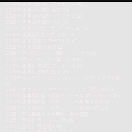
2026年度 米焼酎部門 プラチナ賞
(1)
2026年度 米焼酎部門 金賞
(2)
2026年度 麦焼酎部門 プラチナ賞
(2)
2026年度 麦焼酎部門 金賞
(4)
2026年度 黒糖焼酎部門 プラチナ賞
(1)
2026年度 黒糖焼酎部門 金賞
(1)
2026年度 泡盛部門 プラチナ賞
(1)
2026年度 泡盛部門 金賞
(2)
2026年度 バラエティー部門 プラチナ賞
(3)
2026年度 バラエティー部門 金賞
(4)
2026年度 樽貯蔵部門 プラチナ賞
(2)
2026年度 樽貯蔵部門 金賞
(3)
2026年度 クラフト コウジ スピリッツ部門 プラチナ賞
(1)
2026年度 クラフト コウジ スピリッツ部門 金賞
(2)
2025年度 本格焼酎・泡盛コンクール プレジデント賞
(1)
2025年度 本格焼酎・泡盛コンクール 審査員賞
(8)
2025年度 本格焼酎・泡盛コンクール 優秀賞
(17)
2025年度 決勝進出本格焼酎・泡盛
(28)
2025年度 芋部門 プラチナ賞
(4)
2025年度 芋部門 金賞
(10)