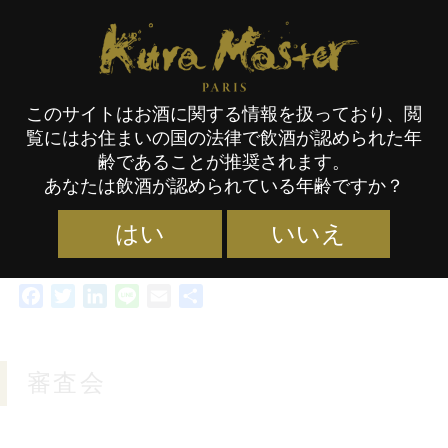
Kura Master Paris
日本酒審査会 2019
このサイトはお酒に関する情報を扱っており、閲
覧にはお住まいの国の法律で飲酒が認められた年
齢であることが推奨されます。
あなたは飲酒が認められている年齢ですか？
はい
いいえ
Facebook
Twitter
LinkedIn
Line
Email
共
有
審査会