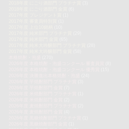
2018年度 にごり酒部門 プラチナ賞
(3)
2018年度 にごり酒部門 金賞
(6)
2017年度 プレジデント賞
(1)
2017年度 審査員特別賞
(1)
2017年度 上位10銘柄
(10)
2017年度 純米部門 プラチナ賞
(29)
2017年度 純米部門 金賞
(65)
2017年度 純米大吟醸部門 プラチナ賞
(28)
2017年度 純米大吟醸部門 金賞
(58)
本格焼酎・泡盛
(270)
2026年度 本格焼酎・泡盛コンクール 審査員賞
(8)
2026年度 本格焼酎・泡盛コンクール 優秀賞
(15)
2026年度 決勝進出本格焼酎・泡盛
(24)
2026年度 芋焼酎部門 プラチナ賞
(3)
2026年度 芋焼酎部門 金賞
(7)
2026年度 米焼酎部門 プラチナ賞
(1)
2026年度 米焼酎部門 金賞
(2)
2026年度 麦焼酎部門 プラチナ賞
(2)
2026年度 麦焼酎部門 金賞
(4)
2026年度 黒糖焼酎部門 プラチナ賞
(1)
2026年度 黒糖焼酎部門 金賞
(1)