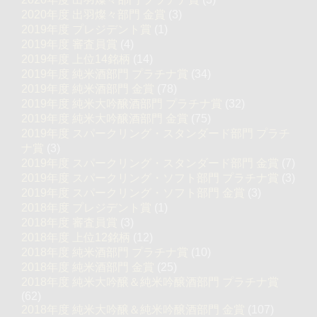
2020年度 出羽燦々部門 金賞
(3)
2019年度 プレジデント賞
(1)
2019年度 審査員賞
(4)
2019年度 上位14銘柄
(14)
2019年度 純米酒部門 プラチナ賞
(34)
2019年度 純米酒部門 金賞
(78)
2019年度 純米大吟醸酒部門 プラチナ賞
(32)
2019年度 純米大吟醸酒部門 金賞
(75)
2019年度 スパークリング・スタンダード部門 プラチ
ナ賞
(3)
2019年度 スパークリング・スタンダード部門 金賞
(7)
2019年度 スパークリング・ソフト部門 プラチナ賞
(3)
2019年度 スパークリング・ソフト部門 金賞
(3)
2018年度 プレジデント賞
(1)
2018年度 審査員賞
(3)
2018年度 上位12銘柄
(12)
2018年度 純米酒部門 プラチナ賞
(10)
2018年度 純米酒部門 金賞
(25)
2018年度 純米大吟醸＆純米吟醸酒部門 プラチナ賞
(62)
2018年度 純米大吟醸＆純米吟醸酒部門 金賞
(107)