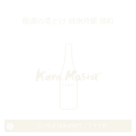
尾瀬の雪どけ 純米吟醸 雄町
2021年度 純米酒部門 プラチナ賞