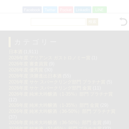
Facebook
Twitter
Pocket
LinkedIn
LINE
検
索:
カテゴリー
日本酒
(1,911)
2026年度 アリアンス ガストロノミー賞
(1)
2026年度 審査員賞
(9)
2026年度 優秀賞
(30)
2026年度 決勝進出日本酒
(55)
2026年度 サケ スパークリング部門 プラチナ賞
(5)
2026年度 サケ スパークリング部門 金賞
(11)
2026年度 純米大吟醸酒（1-35%）部門 プラチナ賞
(12)
2026年度 純米大吟醸酒（1-35%）部門 金賞
(29)
2026年度 純米大吟醸酒（36-50%）部門 プラチナ賞
(37)
2026年度 純米大吟醸酒（36-50%）部門 金賞
(68)
2026年度 純米酒（51-65%）部門 プラチナ賞
(32)