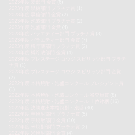
2023年度 麦部門 金賞
(6)
2023年度 黒糖部門 プラチナ賞
(1)
2023年度 黒糖部門 金賞
(2)
2023年度 泡盛部門 プラチナ賞
(2)
2023年度 泡盛部門 金賞
(4)
2023年度 バラエティー部門 プラチナ賞
(3)
2023年度 バラエティー部門 金賞
(7)
2023年度 樽貯蔵部門 プラチナ賞
(2)
2023年度 樽貯蔵部門 金賞
(4)
2023年度 プレステージ コウジ スピリッツ部門 プラチ
ナ賞
(1)
2023年度 プレステージ コウジ スピリッツ部門 金賞
(2)
2022年度 本格焼酎・泡盛コンクール プレジデント賞
(1)
2022年度 本格焼酎・泡盛コンクール 審査員賞
(8)
2022年度 本格焼酎・泡盛コンクール 上位銘柄
(16)
2022年度 決勝進出本格焼酎・泡盛
(30)
2022年度 芋焼酎部門 プラチナ賞
(5)
2022年度 芋焼酎部門 金賞
(10)
2022年度 米焼酎部門 プラチナ賞
(2)
2022年度 米焼酎部門 金賞
(4)