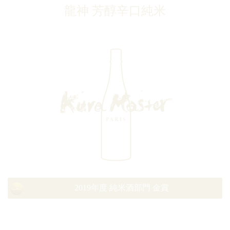
龍神 芳醇辛口純米
2019年度 純米酒部門 金賞